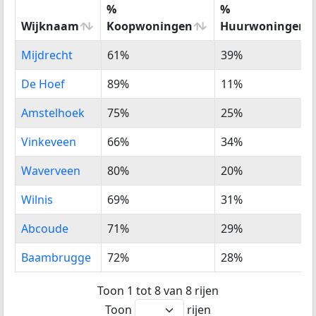
%
%
Wijknaam
Koopwoningen
Huurwoningen
Wijknaam
%
%
Mijdrecht
61%
39%
Koopwoningen
Huurwoningen
De Hoef
89%
11%
Amstelhoek
75%
25%
Vinkeveen
66%
34%
Waverveen
80%
20%
Wilnis
69%
31%
Abcoude
71%
29%
Baambrugge
72%
28%
Toon 1 tot 8 van 8 rijen
Toon
rijen