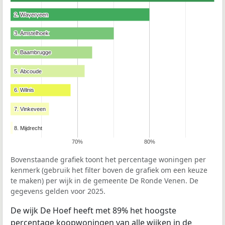
2. Waverveen
2. Waverveen
3. Amstelhoek
3. Amstelhoek
4. Baambrugge
4. Baambrugge
5. Abcoude
5. Abcoude
6. Wilnis
6. Wilnis
7. Vinkeveen
7. Vinkeveen
8. Mijdrecht
8. Mijdrecht
70%
80%
Bovenstaande grafiek toont het percentage woningen per
kenmerk (gebruik het filter boven de grafiek om een keuze
te maken) per wijk in de gemeente De Ronde Venen. De
gegevens gelden voor 2025.
De wijk De Hoef heeft met 89% het hoogste
percentage koopwoningen van alle wijken in de