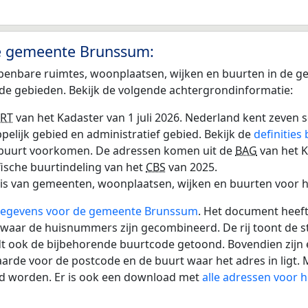
de gemeente Brunssum:
 openbare ruimtes, woonplaatsen, wijken en buurten in de
nde gebieden. Bekijk de volgende achtergrondinformatie:
RT
van het Kadaster van 1 juli 2026. Nederland kent zeven
ppelijk gebied en administratief gebied. Bekijk de
definities
f buurt voorkomen. De adressen komen uit de
BAG
van het K
ische buurtindeling van het
CBS
van 2025.
enis van gemeenten, woonplaatsen, wijken en buurten voor 
sgegevens voor de gemeente Brunssum
. Het document heeft 
a waar de huisnummers zijn gecombineerd. De rij toont de 
rdt ook de bijbehorende buurtcode getoond. Bovendien zijn
e voor de postcode en de buurt waar het adres in ligt. Met
nd worden. Er is ook een download met
alle adressen voor 