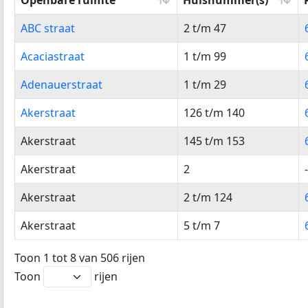
Openbare ruimte
Huisnummer(s)
Openbare ruimte
Huisnummer(s)
ABC straat
2 t/m 47
Acaciastraat
1 t/m 99
Adenauerstraat
1 t/m 29
Akerstraat
126 t/m 140
Akerstraat
145 t/m 153
Akerstraat
2
-
Akerstraat
2 t/m 124
Akerstraat
5 t/m 7
Toon 1 tot 8 van 506 rijen
Toon
rijen