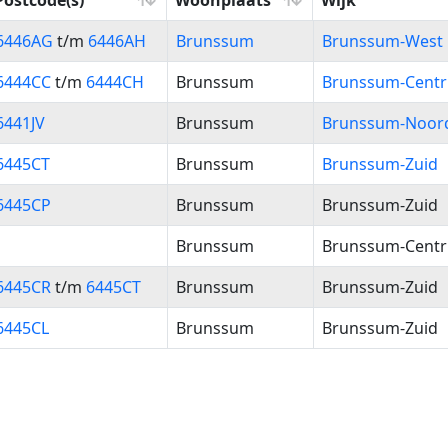
Postcode(s)
Woonplaats
Wijk
Postcode(s)
Woonplaats
Wijk
6446AG
t/m
6446AH
Brunssum
Brunssum-West
6444CC
t/m
6444CH
Brunssum
Brunssum-Cent
6441JV
Brunssum
Brunssum-Noor
6445CT
Brunssum
Brunssum-Zuid
6445CP
Brunssum
Brunssum-Zuid
Brunssum
Brunssum-Cent
6445CR
t/m
6445CT
Brunssum
Brunssum-Zuid
6445CL
Brunssum
Brunssum-Zuid