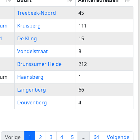
Buurt
Aantal adressen
Buurt
Aantal adressen
Treebeek-Noord
45
rum
Kruisberg
111
d
De Kling
15
Vondelstraat
8
Brunssumer Heide
212
rum
Haansberg
1
Langenberg
66
Douvenberg
4
Vorige
1
2
3
4
5
…
64
Volgende