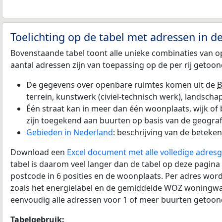
Toelichting op de tabel met adressen in 
Bovenstaande tabel toont alle unieke combinaties van
aantal adressen zijn van toepassing op de per rij getoo
De gegevens over openbare ruimtes komen uit de
B
terrein, kunstwerk (civiel-technisch werk), landscha
Één straat kan in meer dan één woonplaats, wijk o
zijn toegekend aan buurten op basis van de geograf
Gebieden in Nederland
: beschrijving van de betek
Download een
Excel document met alle volledige adre
tabel is daarom veel langer dan de tabel op deze pagin
postcode in 6 posities en de woonplaats. Per adres wo
zoals het energielabel en de gemiddelde WOZ woningwaard
eenvoudig alle adressen voor 1 of meer buurten getoo
Tabelgebruik: