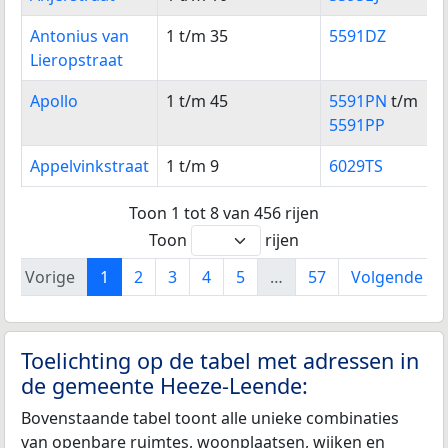
Antonius van
1 t/m 35
5591DZ
Lieropstraat
Apollo
1 t/m 45
5591PN
t/m
5591PP
Appelvinkstraat
1 t/m 9
6029TS
Toon 1 tot 8 van 456 rijen
Toon
rijen
Vorige
1
2
3
4
5
…
57
Volgende
Toelichting op de tabel met adressen in
de gemeente Heeze-Leende:
Bovenstaande tabel toont alle unieke combinaties
van openbare ruimtes, woonplaatsen, wijken en