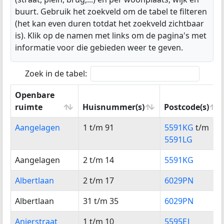
buurt. Gebruik het zoekveld om de tabel te filteren
(het kan even duren totdat het zoekveld zichtbaar
is). Klik op de namen met links om de pagina's met
informatie voor die gebieden weer te geven.
Zoek in de tabel:
Openbare
ruimte
Huisnummer(s)
Postcode(s)
Openbare
Huisnummer(s)
Postcode(s)
Aangelagen
1 t/m 91
5591KG
t/m
ruimte
5591LG
Aangelagen
2 t/m 14
5591KG
Albertlaan
2 t/m 17
6029PN
Albertlaan
31 t/m 35
6029PN
Anjerstraat
1 t/m 10
5595EJ