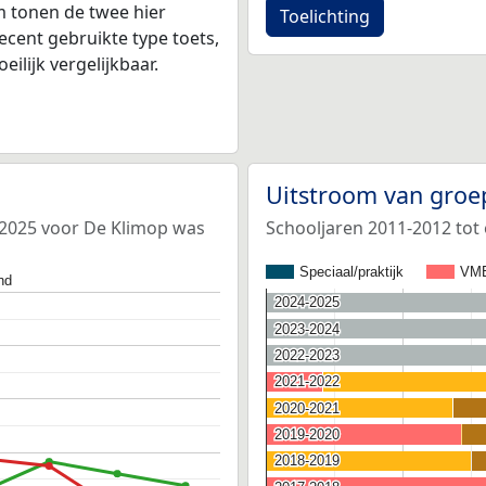
 tonen de twee hier
Toelichting
ecent gebruikte type toets,
ilijk vergelijkbaar.
Uitstroom van groe
-2025 voor De Klimop was
Schooljaren 2011-2012 tot
Speciaal/praktijk
VM
nd
2024-2025
2024-2025
2023-2024
2023-2024
2022-2023
2022-2023
2021-2022
2021-2022
2020-2021
2020-2021
2019-2020
2019-2020
2018-2019
2018-2019