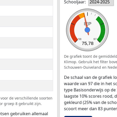
Schooljaar:
2024-2025
IEP
58
97
75,78
De grafiek toont de gemiddeld
Klimop. Gebruik het filter bo
Schouwen-Duiveland en Neder
De schaal van de grafiek 
waarde van 97 die in het s
type Basisonderwijs op de 
laagste 10% scores rood, 
voor de verschillende soorten
gekleurd (25% van de scho
r groep 8 gebruikt zijn.
scoort meer dan 83 punten
tsen gebruiken allemaal