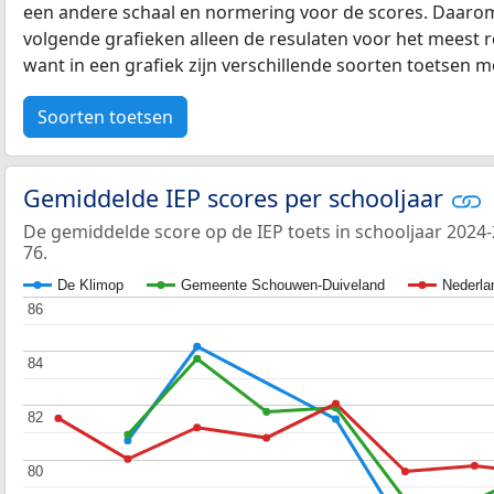
een andere schaal en normering voor de scores. Daarom
volgende grafieken alleen de resulaten voor het meest r
want in een grafiek zijn verschillende soorten toetsen moe
Soorten toetsen
Gemiddelde IEP scores per schooljaar
De gemiddelde score op de IEP toets in schooljaar 2024
76.
De Klimop
Gemeente Schouwen-Duiveland
Nederla
86
86
84
84
82
82
80
80