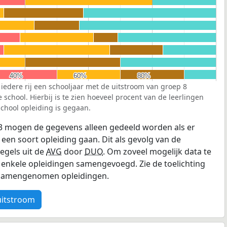
40%
40%
60%
60%
80%
80%
 iedere rij een schooljaar met de uitstroom van groep 8
school. Hierbij is te zien hoeveel procent van de leerlingen
chool opleiding is gegaan.
3 mogen de gegevens alleen gedeeld worden als er
 een soort opleiding gaan. Dit als gevolg van de
egels uit de
AVG
door
DUO
. Om zoveel mogelijk data te
enkele opleidingen samengevoegd. Zie de toelichting
e samengenomen opleidingen.
uitstroom