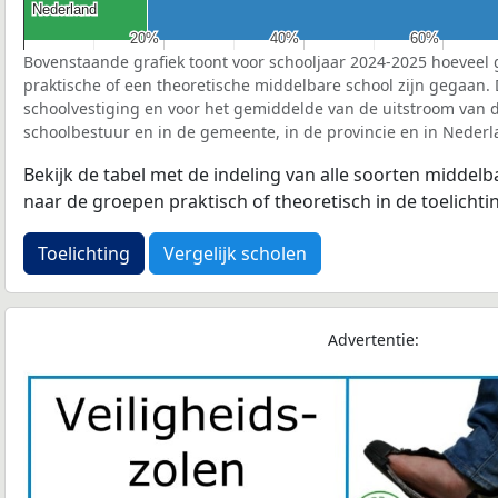
Nederland
Nederland
20%
20%
40%
40%
60%
60%
Bovenstaande grafiek toont voor schooljaar 2024-2025 hoeveel 
praktische of een theoretische middelbare school zijn gegaan.
schoolvestiging en voor het gemiddelde van de uitstroom van d
schoolbestuur en in de gemeente, in de provincie en in Nederl
Bekijk de tabel met de indeling van alle soorten middel
naar de groepen praktisch of theoretisch in de toelichti
Toelichting
Vergelijk scholen
Advertentie: