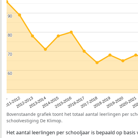
90
90
80
80
70
70
60
60
2012-2013
2019-2020
2015-2016
2011-2012
2018-2019
2014-2015
2011
202
2017-2018
2013-2014
2020-2021
2016-2017
Bovenstaande grafiek toont het totaal aantal leerlingen per sch
schoolvestiging De Klimop.
Het aantal leerlingen per schooljaar is bepaald op basis