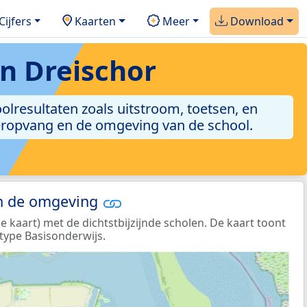
Cijfers
Kaarten
Meer
Download
n Dreischor
oolresultaten zoals uitstroom, toetsen, en
nderopvang en de omgeving van de school.
in de omgeving
kaart) met de dichtstbijzijnde scholen. De kaart toont
type Basisonderwijs.