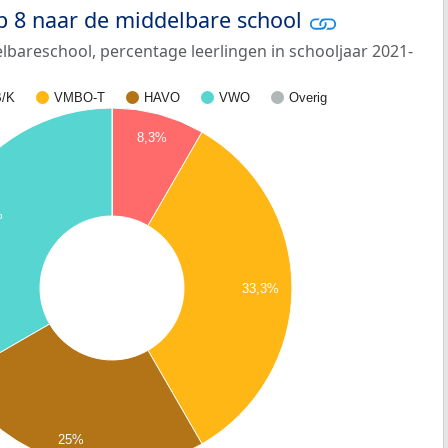
p 8 naar de middelbare school
bareschool, percentage leerlingen in schooljaar 2021-
/K
VMBO-T
HAVO
VWO
Overig
8,3%
%
33,3%
25%