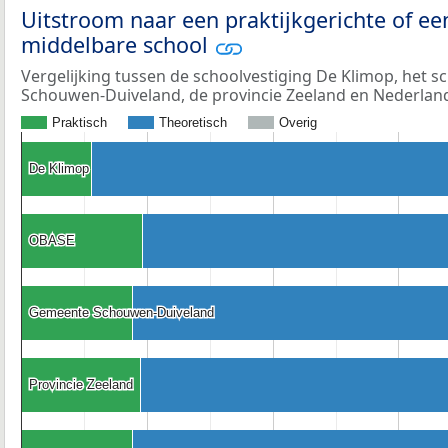
Uitstroom naar een praktijkgerichte of ee
middelbare school
Vergelijking tussen de schoolvestiging De Klimop, het 
Schouwen-Duiveland, de provincie Zeeland en Nederlan
Praktisch
Theoretisch
Overig
De Klimop
De Klimop
OBASE
OBASE
Gemeente Schouwen-Duiveland
Gemeente Schouwen-Duiveland
Provincie Zeeland
Provincie Zeeland