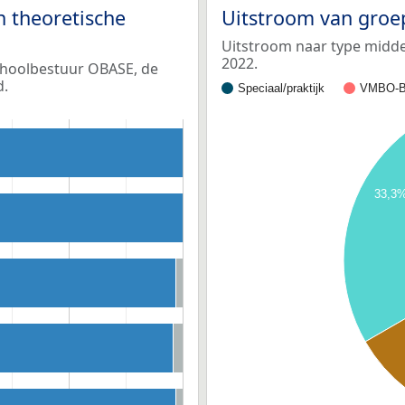
n theoretische
Uitstroom van groe
Uitstroom naar type middel
2022.
schoolbestuur OBASE, de
d.
Speciaal/praktijk
VMBO-B
33,3