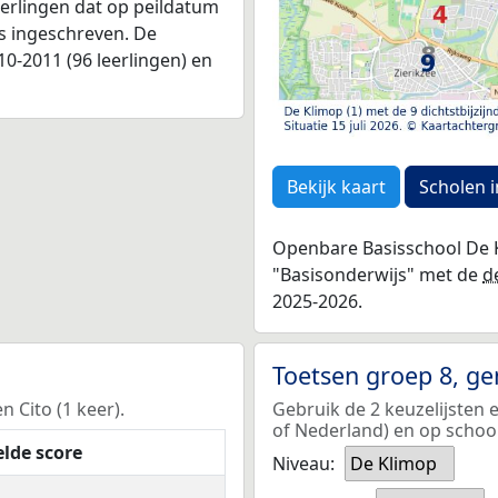
leerlingen dat op peildatum
as ingeschreven. De
0-2011 (96 leerlingen) en
Bekijk kaart
Scholen i
Openbare Basisschool De K
"Basisonderwijs" met de
d
2025-2026.
Toetsen groep 8, g
 Cito (1 keer).
Gebruik de 2 keuzelijsten
of Nederland) en op school
lde score
Niveau:
De Klimop