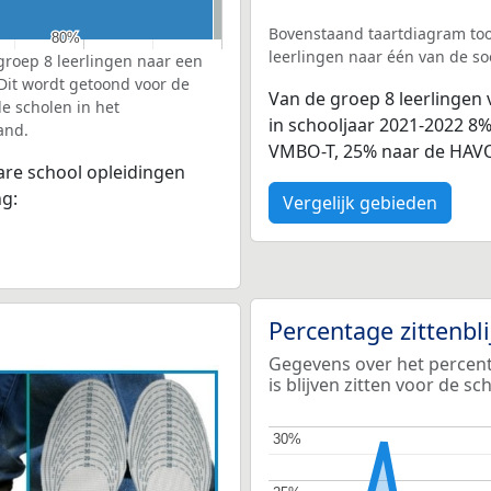
Bovenstaand taartdiagram too
80%
80%
leerlingen naar één van de so
groep 8 leerlingen naar een
 Dit wordt getoond voor de
Van de groep 8 leerlingen
e scholen in het
in schooljaar 2021-2022 8
and.
VMBO-T, 25% naar de HAVO
bare school opleidingen
ng:
Vergelijk gebieden
Percentage zittenbl
Gegevens over het percent
is blijven zitten voor de s
30%
30%