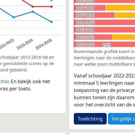
2017-2018
2017-2018
2016-2017
2016-2017
2015-2016
2015-2016
2014-2015
2014-2015
2013-2014
2013-2014
2012-2013
2012-2013
2023-2024
022-2023
2024-2025
2011-2012
2011-2012
20%
20%
Bovenstaande grafiek toont in
schooljaar 2015-2016 tot en
leerlingen naar de middelbare 
e gemiddelde scores op de
naar welke soort middelbare s
land getoond.
Vanaf schooljaar 2022-202
chor
. En bekijk ook het
minimaal 5 leerlingen naar
res per toets.
toepassing van de privacyr
kunnen tonen zijn daarom 
voor het overzicht van d
Toelichting
Vergelijk 