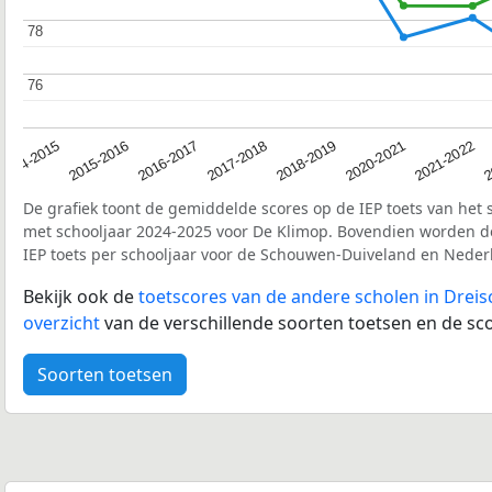
78
78
76
76
2017-2018
2014-2015
2020-2021
2016-2017
2
2018-2019
2015-2016
2021-2022
De grafiek toont de gemiddelde scores op de IEP toets van het 
met schooljaar 2024-2025 voor De Klimop. Bovendien worden d
IEP toets per schooljaar voor de Schouwen-Duiveland en Neder
Bekijk ook de
toetscores van de andere scholen in Dreis
overzicht
van de verschillende soorten toetsen en de sco
Soorten toetsen