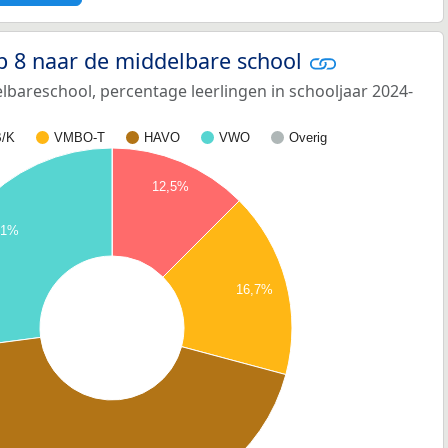
p 8 naar de middelbare school
bareschool, percentage leerlingen in schooljaar 2024-
/K
VMBO-T
HAVO
VWO
Overig
12,5%
,1%
16,7%