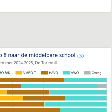
p 8 naar de middelbare school
 en met 2024-2025, De Torenuil
BO-B/K
VMBO-T
HAVO
VWO
Overig