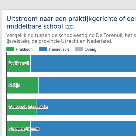
Uitstroom naar een praktijkgerichte of ee
middelbare school
Vergelijking tussen de schoolvestiging De Torenuil, het 
IJsselstein, de provincie Utrecht en Nederland.
Praktisch
Theoretisch
Overig
De Torenuil
De Torenuil
Robijn
Robijn
Gemeente IJsselstein
Gemeente IJsselstein
Provincie Utrecht
Provincie Utrecht