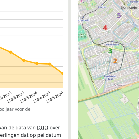
2023-2024
2022-2023
2025-2026
1-2022
2024-2025
ooljaar voor de
 van de data van
DUO
over
leerlingen dat op peildatum