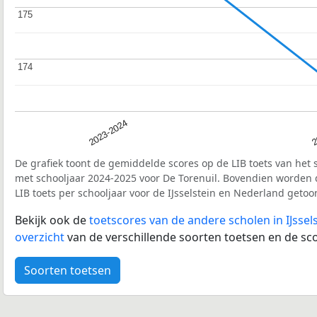
175
175
174
174
2023-2024
2
De grafiek toont de gemiddelde scores op de LIB toets van het 
met schooljaar 2024-2025 voor De Torenuil. Bovendien worden
LIB toets per schooljaar voor de IJsselstein en Nederland getoo
Bekijk ook de
toetscores van de andere scholen in IJssel
overzicht
van de verschillende soorten toetsen en de sco
Soorten toetsen