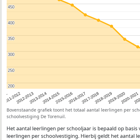
450
450
400
400
350
350
300
300
250
250
200
200
2012-2013
2019-2020
2015-2016
2011-2012
2018-2019
2014-2015
2011
202
2017-2018
2013-2014
2020-2021
2016-2017
Bovenstaande grafiek toont het totaal aantal leerlingen per sch
schoolvestiging De Torenuil.
Het aantal leerlingen per schooljaar is bepaald op basis
leerlingen per schoolvestiging. Hierbij geldt het aantal 