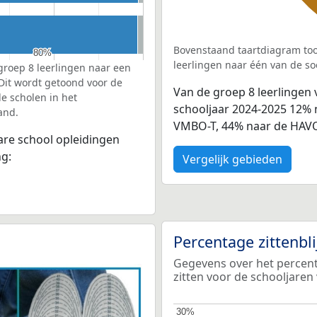
Bovenstaand taartdiagram too
80%
80%
leerlingen naar één van de so
groep 8 leerlingen naar een
 Dit wordt getoond voor de
Van de groep 8 leerlingen v
e scholen in het
schooljaar 2024-2025 12% 
and.
VMBO-T, 44% naar de HAVO
bare school opleidingen
ng:
Vergelijk gebieden
Percentage zittenbl
Gegevens over het percenta
zitten voor de schooljaren
30%
30%