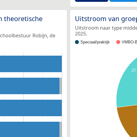
n theoretische
Uitstroom van groe
Uitstroom naar type middel
2025.
schoolbestuur Robijn, de
Speciaal/praktijk
VMBO-B
27