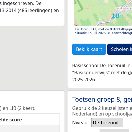
as ingeschreven. De
3-2014 (485 leerlingen) en
Bekijk kaart
Scholen i
Basisschool De Torenuil in 
"Basisonderwijs" met de
d
2025-2026.
Toetsen groep 8, g
 en LIB (2 keer).
Gebruik de 2 keuzelijsten e
Nederland) en op schoolja
lde score
Niveau:
De Torenuil