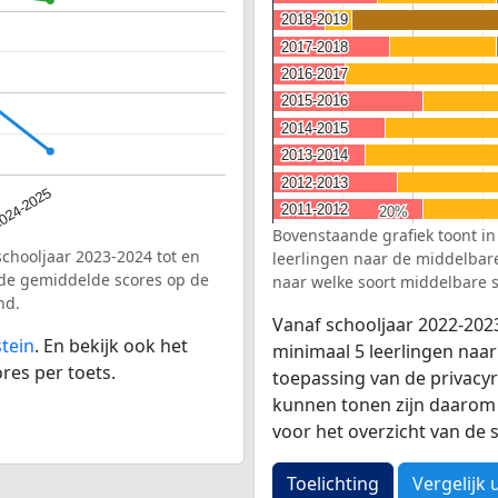
2018-2019
2018-2019
2017-2018
2017-2018
2016-2017
2016-2017
2015-2016
2015-2016
2014-2015
2014-2015
2013-2014
2013-2014
2012-2013
2012-2013
024-2025
2011-2012
2011-2012
20%
20%
Bovenstaande grafiek toont in
schooljaar 2023-2024 tot en
leerlingen naar de middelbare 
 de gemiddelde scores op de
naar welke soort middelbare s
nd.
Vanaf schooljaar 2022-202
stein
. En bekijk ook het
minimaal 5 leerlingen naar
res per toets.
toepassing van de privacyr
kunnen tonen zijn daarom 
voor het overzicht van d
Toelichting
Vergelijk 