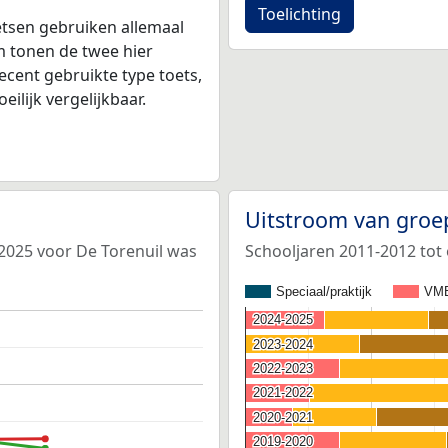
Toelichting
tsen gebruiken allemaal
 tonen de twee hier
ecent gebruikte type toets,
ilijk vergelijkbaar.
Uitstroom van groe
-2025 voor De Torenuil was
Schooljaren 2011-2012 tot
Speciaal/praktijk
VM
2024-2025
2024-2025
2023-2024
2023-2024
2022-2023
2022-2023
2021-2022
2021-2022
2020-2021
2020-2021
2019-2020
2019-2020