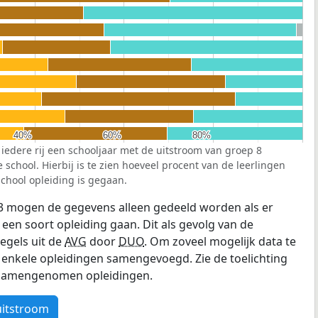
40%
40%
60%
60%
80%
80%
 iedere rij een schooljaar met de uitstroom van groep 8
school. Hierbij is te zien hoeveel procent van de leerlingen
chool opleiding is gegaan.
3 mogen de gegevens alleen gedeeld worden als er
 een soort opleiding gaan. Dit als gevolg van de
egels uit de
AVG
door
DUO
. Om zoveel mogelijk data te
enkele opleidingen samengevoegd. Zie de toelichting
e samengenomen opleidingen.
uitstroom