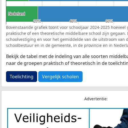
Nederland
Nederland
20%
20%
40%
40%
60%
60%
Bovenstaande grafiek toont voor schooljaar 2024-2025 hoeveel 
praktische of een theoretische middelbare school zijn gegaan.
schoolvestiging en voor het gemiddelde van de uitstroom van d
schoolbestuur en in de gemeente, in de provincie en in Nederl
Bekijk de tabel met de indeling van alle soorten middel
naar de groepen praktisch of theoretisch in de toelichti
Toelichting
Vergelijk scholen
Advertentie: