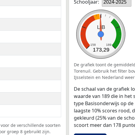
Schooljaar:
2024-2025
LIB
158
189
173,29
De grafiek toont de gemiddeld
Torenuil. Gebruik het filter b
IJsselstein en Nederland weer
De schaal van de grafiek 
waarde van 189 die in het 
type Basisonderwijs op de 
laagste 10% scores rood, 
gekleurd (25% van de scho
scoort meer dan 178 punte
voor de verschillende soorten
oor groep 8 gebruikt zijn.