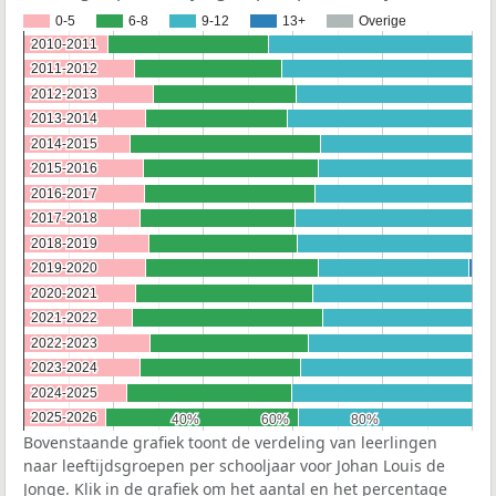
0-5
6-8
9-12
13+
Overige
2010-2011
2010-2011
2011-2012
2011-2012
2012-2013
2012-2013
2013-2014
2013-2014
2014-2015
2014-2015
2015-2016
2015-2016
2016-2017
2016-2017
2017-2018
2017-2018
2018-2019
2018-2019
2019-2020
2019-2020
2020-2021
2020-2021
2021-2022
2021-2022
2022-2023
2022-2023
2023-2024
2023-2024
2024-2025
2024-2025
2025-2026
2025-2026
40%
40%
60%
60%
80%
80%
Bovenstaande grafiek toont de verdeling van leerlingen
naar leeftijdsgroepen per schooljaar voor Johan Louis de
Jonge. Klik in de grafiek om het aantal en het percentage