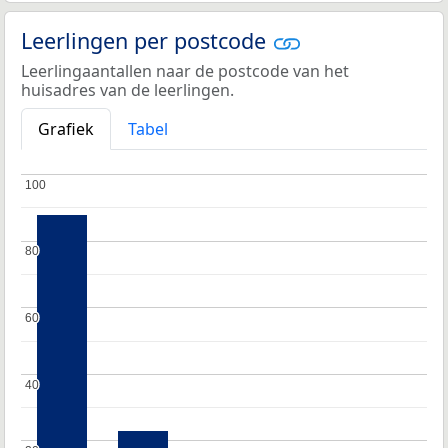
Leerlingen per postcode
Leerlingaantallen naar de postcode van het
huisadres van de leerlingen.
Grafiek
Tabel
100
100
80
80
60
60
40
40