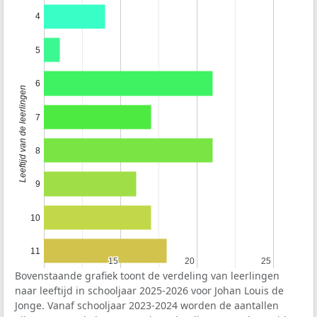
4
5
6
Leeftijd van de leerlingen
7
8
9
10
11
15
15
20
20
25
25
Bovenstaande grafiek toont de verdeling van leerlingen
naar leeftijd in schooljaar 2025-2026 voor Johan Louis de
Jonge. Vanaf schooljaar 2023-2024 worden de aantallen