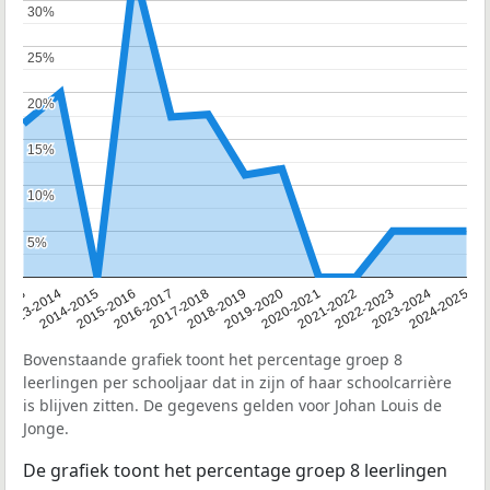
30%
30%
25%
25%
20%
20%
15%
15%
10%
10%
5%
5%
2013
2013-2014
2014-2015
2015-2016
2016-2017
2017-2018
2018-2019
2019-2020
2020-2021
2021-2022
2022-2023
2023-2024
2024-2025
Bovenstaande grafiek toont het percentage groep 8
leerlingen per schooljaar dat in zijn of haar schoolcarrière
is blijven zitten. De gegevens gelden voor Johan Louis de
Jonge.
De grafiek toont het percentage groep 8 leerlingen