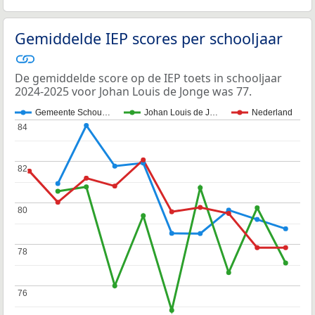
Gemiddelde IEP scores per schooljaar
De gemiddelde score op de IEP toets in schooljaar
2024-2025 voor Johan Louis de Jonge was 77.
Gemeente Schou…
Johan Louis de J…
Nederland
84
84
82
82
80
80
78
78
76
76