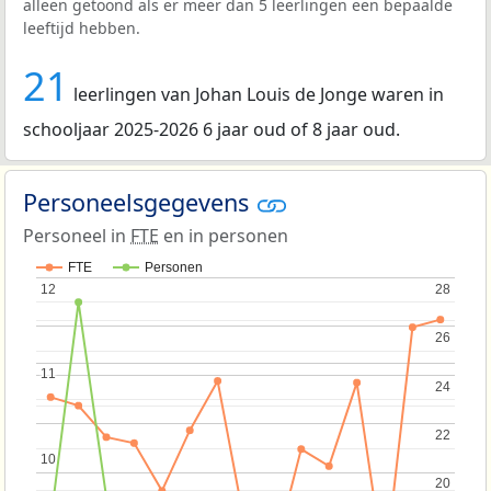
alleen getoond als er meer dan 5 leerlingen een bepaalde
leeftijd hebben.
21
leerlingen van Johan Louis de Jonge waren in
schooljaar 2025-2026 6 jaar oud of 8 jaar oud.
Personeelsgegevens
Personeel in
FTE
en in personen
FTE
Personen
12
12
28
28
26
26
11
11
24
24
22
22
10
10
20
20