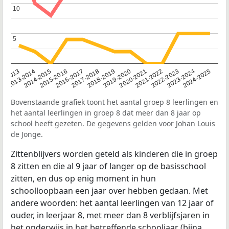
10
10
5
5
2014-2015
2013-2014
2020-2021
12-2013
2019-2020
2018-2019
2017-2018
2024-2025
2016-2017
2023-2024
2022-2023
2015-2016
2021-2022
Bovenstaande grafiek toont het aantal groep 8 leerlingen en
het aantal leerlingen in groep 8 dat meer dan 8 jaar op
school heeft gezeten. De gegevens gelden voor Johan Louis
de Jonge.
Zittenblijvers worden geteld als kinderen die in groep
8 zitten en die al 9 jaar of langer op de basisschool
zitten, en dus op enig moment in hun
schoolloopbaan een jaar over hebben gedaan. Met
andere woorden: het aantal leerlingen van 12 jaar of
ouder, in leerjaar 8, met meer dan 8 verblijfsjaren in
het onderwijs in het betreffende schooljaar (bijna