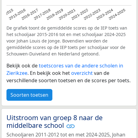
14-2015
2015-2016
2016-2017
2017-2018
2018-2019
2020-2021
2021-2022
2022-2023
2023-2024
2024-2025
De grafiek toont de gemiddelde scores op de IEP toets van
het schooljaar 2015-2016 tot en met schooljaar 2024-2025
voor Johan Louis de Jonge. Bovendien worden de
gemiddelde scores op de IEP toets per schooljaar voor de
Schouwen-Duiveland en Nederland getoond.
Bekijk ook de
toetscores van de andere scholen in
Zierikzee
. En bekijk ook het
overzicht
van de
verschillende soorten toetsen en de scores per toets.
Soorten toetsen
Uitstroom van groep 8 naar de
middelbare school
Schooljaren 2011-2012 tot en met 2024-2025, Johan