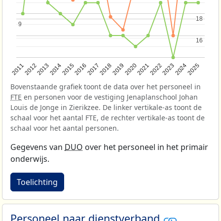
18
18
9
9
16
16
2013
2018
2023
2015
2020
2025
2012
2017
2022
2014
2019
2024
2011
2016
2021
Bovenstaande grafiek toont de data over het personeel in
FTE
en personen voor de vestiging Jenaplanschool Johan
Louis de Jonge in Zierikzee. De linker vertikale-as toont de
schaal voor het aantal FTE, de rechter vertikale-as toont de
schaal voor het aantal personen.
Gegevens van
DUO
over het personeel in het primair
onderwijs.
Toelichting
Personeel naar dienstverband