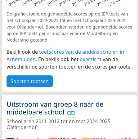
14-2015
2015-2016
2016-2017
2017-2018
2018-2019
2020-2021
2021-2022
2022-2023
2023-2024
2024-2025
De grafiek toont de gemiddelde scores op de IEP toets van
het schooljaar 2022-2023 tot en met schooljaar 2024-2025
voor Oleanderhof. Bovendien worden de gemiddelde scores
op de IEP toets per schooljaar voor de Middelburg en
Nederland getoond.
Bekijk ook de
toetscores van de andere scholen in
Arnemuiden
. En bekijk ook het
overzicht
van de
verschillende soorten toetsen en de scores per toets.
Soorten toetsen
Uitstroom van groep 8 naar de
middelbare school
Schooljaren 2011-2012 tot en met 2024-2025,
Oleanderhof