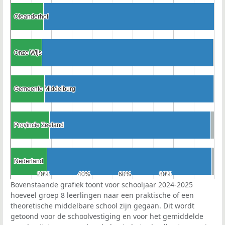
Oleanderhof
Oleanderhof
Onze Wijs
Onze Wijs
Gemeente Middelburg
Gemeente Middelburg
Provincie Zeeland
Provincie Zeeland
Nederland
Nederland
20%
20%
40%
40%
60%
60%
80%
80%
Bovenstaande grafiek toont voor schooljaar 2024-2025
hoeveel groep 8 leerlingen naar een praktische of een
theoretische middelbare school zijn gegaan. Dit wordt
getoond voor de schoolvestiging en voor het gemiddelde