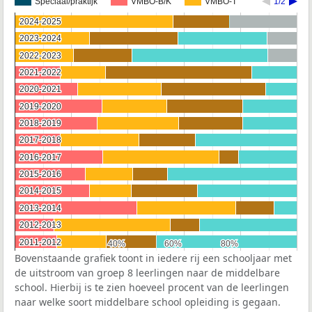
Speciaal/praktijk
VMBO-B/K
VMBO-T
1/2
2024-2025
2024-2025
2023-2024
2023-2024
2022-2023
2022-2023
2021-2022
2021-2022
2020-2021
2020-2021
2019-2020
2019-2020
2018-2019
2018-2019
2017-2018
2017-2018
2016-2017
2016-2017
2015-2016
2015-2016
2014-2015
2014-2015
2013-2014
2013-2014
2012-2013
2012-2013
2011-2012
2011-2012
40%
40%
60%
60%
80%
80%
Bovenstaande grafiek toont in iedere rij een schooljaar met
de uitstroom van groep 8 leerlingen naar de middelbare
school. Hierbij is te zien hoeveel procent van de leerlingen
naar welke soort middelbare school opleiding is gegaan.