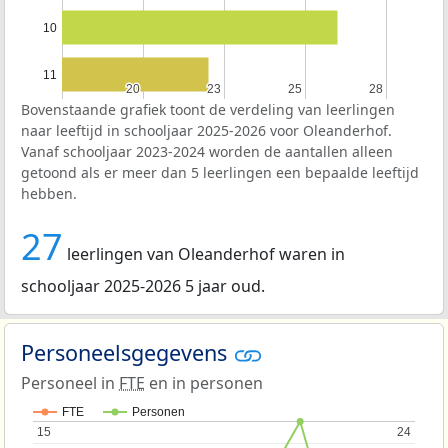
10
11
20
20
23
23
25
25
28
28
Bovenstaande grafiek toont de verdeling van leerlingen
naar leeftijd in schooljaar 2025-2026 voor Oleanderhof.
Vanaf schooljaar 2023-2024 worden de aantallen alleen
getoond als er meer dan 5 leerlingen een bepaalde leeftijd
hebben.
27
leerlingen van Oleanderhof waren in
schooljaar 2025-2026 5 jaar oud.
Personeelsgegevens
Personeel in
FTE
en in personen
FTE
Personen
15
15
24
24