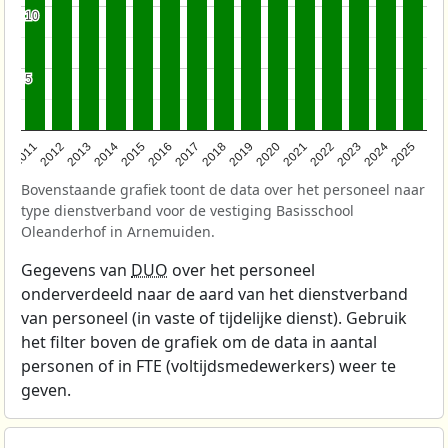
10
10
5
5
2011
2012
2013
2014
2015
2016
2017
2018
2019
2020
2021
2022
2023
2024
2025
Bovenstaande grafiek toont de data over het personeel naar
type dienstverband voor de vestiging Basisschool
Oleanderhof in Arnemuiden.
Gegevens van
DUO
over het personeel
onderverdeeld naar de aard van het dienstverband
van personeel (in vaste of tijdelijke dienst). Gebruik
het filter boven de grafiek om de data in aantal
personen of in FTE (voltijdsmedewerkers) weer te
geven.