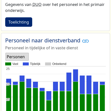
Gegevens van
DUO
over het personeel in het primair
onderwijs.
Toelichting
Personeel naar dienstverband
Personeel in tijdelijke of in vaste dienst
Personen
Vast
Tijdelijk
Onbekend
25
25
20
20
15
15