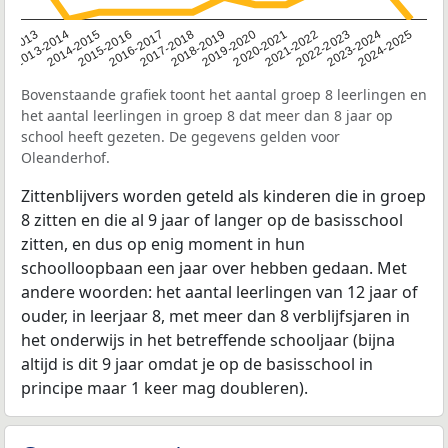
2014-2015
2013-2014
2020-2021
12-2013
2019-2020
2018-2019
2017-2018
2024-2025
2016-2017
2023-2024
2022-2023
2015-2016
2021-2022
Bovenstaande grafiek toont het aantal groep 8 leerlingen en
het aantal leerlingen in groep 8 dat meer dan 8 jaar op
school heeft gezeten. De gegevens gelden voor
Oleanderhof.
Zittenblijvers worden geteld als kinderen die in groep
8 zitten en die al 9 jaar of langer op de basisschool
zitten, en dus op enig moment in hun
schoolloopbaan een jaar over hebben gedaan. Met
andere woorden: het aantal leerlingen van 12 jaar of
ouder, in leerjaar 8, met meer dan 8 verblijfsjaren in
het onderwijs in het betreffende schooljaar (bijna
altijd is dit 9 jaar omdat je op de basisschool in
principe maar 1 keer mag doubleren).