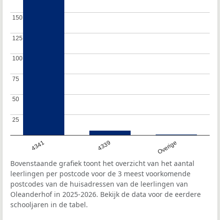
150
150
125
125
100
100
75
75
50
50
25
25
4341
4339
Overige
Bovenstaande grafiek toont het overzicht van het aantal
leerlingen per postcode voor de 3 meest voorkomende
postcodes van de huisadressen van de leerlingen van
Oleanderhof in 2025-2026. Bekijk de data voor de eerdere
schooljaren in de tabel.