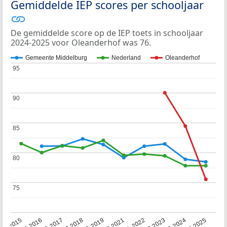
Gemiddelde IEP scores per schooljaar
De gemiddelde score op de IEP toets in schooljaar
2024-2025 voor Oleanderhof was 76.
Gemeente Middelburg
Nederland
Oleanderhof
95
95
90
90
85
85
80
80
75
75