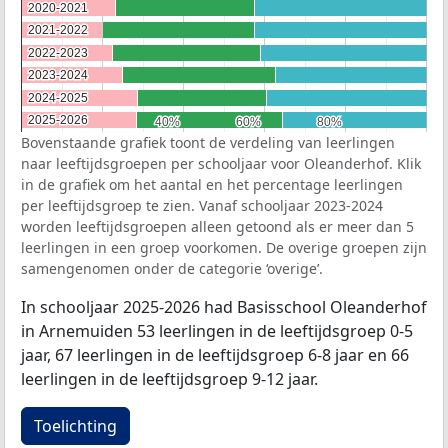
2020-2021
2020-2021
2021-2022
2021-2022
2022-2023
2022-2023
2023-2024
2023-2024
2024-2025
2024-2025
2025-2026
2025-2026
40%
40%
60%
60%
80%
80%
Bovenstaande grafiek toont de verdeling van leerlingen
naar leeftijdsgroepen per schooljaar voor Oleanderhof. Klik
in de grafiek om het aantal en het percentage leerlingen
per leeftijdsgroep te zien. Vanaf schooljaar 2023-2024
worden leeftijdsgroepen alleen getoond als er meer dan 5
leerlingen in een groep voorkomen. De overige groepen zijn
samengenomen onder de categorie ‘overige’.
In schooljaar 2025-2026 had Basisschool Oleanderhof
in Arnemuiden 53 leerlingen in de leeftijdsgroep 0-5
jaar, 67 leerlingen in de leeftijdsgroep 6-8 jaar en 66
leerlingen in de leeftijdsgroep 9-12 jaar.
Toelichting