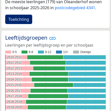
De meeste leerlingen (179) van Oleanderhof wonen
in schooljaar 2025-2026 in
postcodegebied 4341
.
Toelichting
Leeftijdsgroepen
Leerlingen per leeftijdsgroep en per schooljaar.
0-5
6-8
9-12
13+
Overige
2010-2011
2010-2011
2011-2012
2011-2012
2012-2013
2012-2013
2013-2014
2013-2014
2014-2015
2014-2015
2015-2016
2015-2016
2016-2017
2016-2017
2017-2018
2017-2018
2018-2019
2018-2019
2019-2020
2019-2020