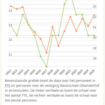
23
23
14
14
22
22
13
13
21
21
20
20
12
12
19
19
11
11
18
18
2013
2018
2023
2015
2020
2025
2012
2017
2022
2014
2019
2024
2011
2016
2021
Bovenstaande grafiek toont de data over het personeel in
FTE
en personen voor de vestiging Basisschool Oleanderhof
in Arnemuiden. De linker vertikale-as toont de schaal voor
het aantal FTE, de rechter vertikale-as toont de schaal voor
het aantal personen.