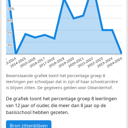
10%
10%
8%
8%
5%
5%
3%
3%
2013
2013-2014
2014-2015
2015-2016
2016-2017
2017-2018
2018-2019
2019-2020
2020-2021
2021-2022
2022-2023
2023-2024
2024-2025
Bovenstaande grafiek toont het percentage groep 8
leerlingen per schooljaar dat in zijn of haar schoolcarrière
is blijven zitten. De gegevens gelden voor Oleanderhof.
De grafiek toont het percentage groep 8 leerlingen
van 12 jaar of ouder, die meer dan 8 jaar op de
basisschool hebben gezeten.
Bron zittenblijven