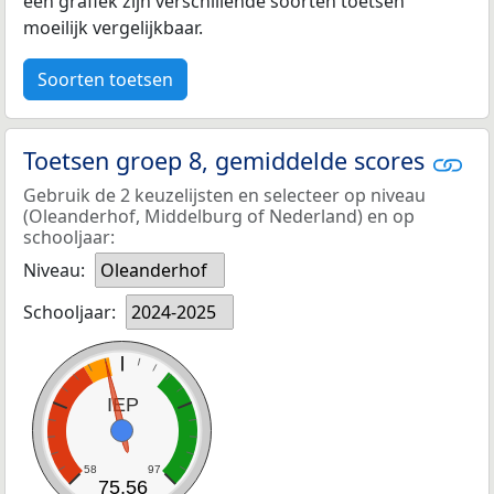
een grafiek zijn verschillende soorten toetsen
moeilijk vergelijkbaar.
Soorten toetsen
Toetsen groep 8, gemiddelde scores
Gebruik de 2 keuzelijsten en selecteer op niveau
(Oleanderhof, Middelburg of Nederland) en op
schooljaar:
Niveau:
Oleanderhof
Schooljaar:
2024-2025
IEP
58
97
75,56