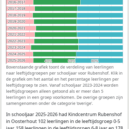
2016-2017
2016-2017
2017-2018
2017-2018
2018-2019
2018-2019
2019-2020
2019-2020
2020-2021
2020-2021
2021-2022
2021-2022
2022-2023
2022-2023
2023-2024
2023-2024
2024-2025
2024-2025
2025-2026
2025-2026
40%
40%
60%
60%
80%
80%
Bovenstaande grafiek toont de verdeling van leerlingen
naar leeftijdsgroepen per schooljaar voor Rubenshof. Klik in
de grafiek om het aantal en het percentage leerlingen per
leeftijdsgroep te zien. Vanaf schooljaar 2023-2024 worden
leeftijdsgroepen alleen getoond als er meer dan 5
leerlingen in een groep voorkomen. De overige groepen zijn
samengenomen onder de categorie ‘overige’.
In schooljaar 2025-2026 had Kindcentrum Rubenshof
in Oosterhout 102 leerlingen in de leeftijdsgroep 0-5
jaar, 158 leerlingen in de leeftijdsgroep 6-8 jaar en 178