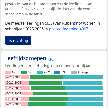
postcodes van de huisadressen van de leerlingen van
Rubenshof in 2025-2026. Bekijk de data voor de eerdere
schooljaren in de tabel.
De meeste leerlingen (333) van Rubenshof wonen in
schooljaar 2025-2026 in
postcodegebied 4907
.
Toelichting
Leeftijdsgroepen
Leerlingen per leeftijdsgroep en per schooljaar.
0-5
6-8
9-12
13+
Overige
2010-2011
2010-2011
2011-2012
2011-2012
2012-2013
2012-2013
2013-2014
2013-2014
2014-2015
2014-2015
2015-2016
2015-2016