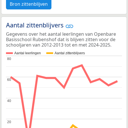
Bron zittenblijven
Aantal zittenblijvers
Gegevens over het aantal leerlingen van Openbare
Basisschool Rubenshof dat is blijven zitten voor de
schooljaren van 2012-2013 tot en met 2024-2025.
Aantal leerlingen
Aantal zittenblijvers
80
80
60
60
40
40
20
20