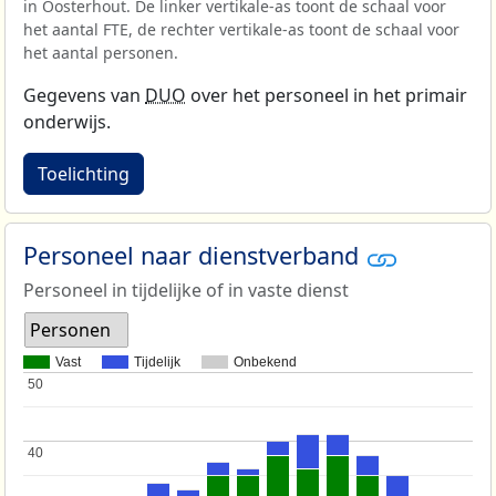
in Oosterhout. De linker vertikale-as toont de schaal voor
het aantal FTE, de rechter vertikale-as toont de schaal voor
het aantal personen.
Gegevens van
DUO
over het personeel in het primair
onderwijs.
Toelichting
Personeel naar dienstverband
Personeel in tijdelijke of in vaste dienst
Personen
Vast
Tijdelijk
Onbekend
50
50
40
40