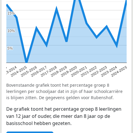
15%
15%
10%
10%
5%
5%
2013
2013-2014
2014-2015
2015-2016
2016-2017
2017-2018
2018-2019
2019-2020
2020-2021
2021-2022
2022-2023
2023-2024
2024-2025
Bovenstaande grafiek toont het percentage groep 8
leerlingen per schooljaar dat in zijn of haar schoolcarrière
is blijven zitten. De gegevens gelden voor Rubenshof.
De grafiek toont het percentage groep 8 leerlingen
van 12 jaar of ouder, die meer dan 8 jaar op de
basisschool hebben gezeten.