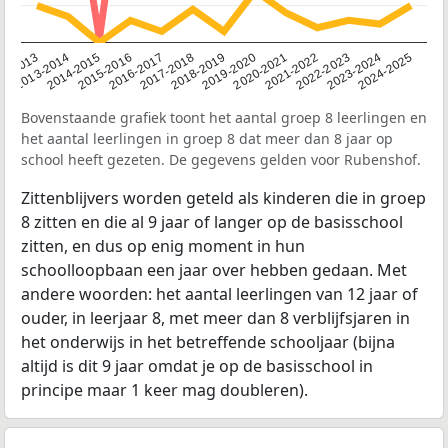
2014-2015
2013-2014
2020-2021
12-2013
2019-2020
2018-2019
2017-2018
2024-2025
2016-2017
2023-2024
2022-2023
2015-2016
2021-2022
Bovenstaande grafiek toont het aantal groep 8 leerlingen en
het aantal leerlingen in groep 8 dat meer dan 8 jaar op
school heeft gezeten. De gegevens gelden voor Rubenshof.
Zittenblijvers worden geteld als kinderen die in groep
8 zitten en die al 9 jaar of langer op de basisschool
zitten, en dus op enig moment in hun
schoolloopbaan een jaar over hebben gedaan. Met
andere woorden: het aantal leerlingen van 12 jaar of
ouder, in leerjaar 8, met meer dan 8 verblijfsjaren in
het onderwijs in het betreffende schooljaar (bijna
altijd is dit 9 jaar omdat je op de basisschool in
principe maar 1 keer mag doubleren).