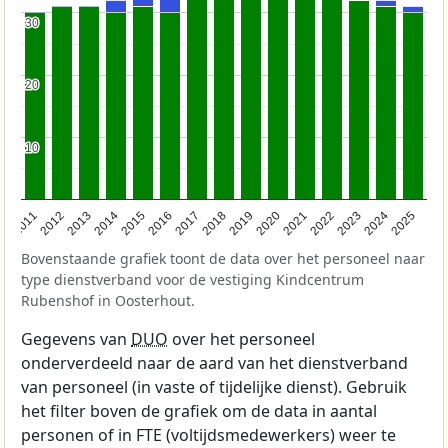
30
30
20
20
10
10
2011
2012
2013
2014
2015
2016
2017
2018
2019
2020
2021
2022
2023
2024
2025
Bovenstaande grafiek toont de data over het personeel naar
type dienstverband voor de vestiging Kindcentrum
Rubenshof in Oosterhout.
Gegevens van
DUO
over het personeel
onderverdeeld naar de aard van het dienstverband
van personeel (in vaste of tijdelijke dienst). Gebruik
het filter boven de grafiek om de data in aantal
personen of in FTE (voltijdsmedewerkers) weer te