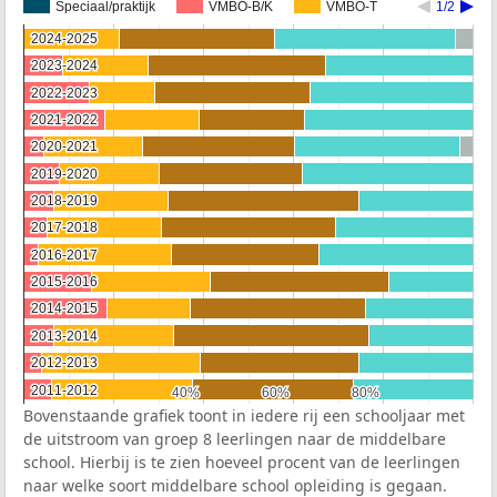
Speciaal/praktijk
VMBO-B/K
VMBO-T
1/2
2024-2025
2024-2025
2023-2024
2023-2024
2022-2023
2022-2023
2021-2022
2021-2022
2020-2021
2020-2021
2019-2020
2019-2020
2018-2019
2018-2019
2017-2018
2017-2018
2016-2017
2016-2017
2015-2016
2015-2016
2014-2015
2014-2015
2013-2014
2013-2014
2012-2013
2012-2013
2011-2012
2011-2012
40%
40%
60%
60%
80%
80%
Bovenstaande grafiek toont in iedere rij een schooljaar met
de uitstroom van groep 8 leerlingen naar de middelbare
school. Hierbij is te zien hoeveel procent van de leerlingen
naar welke soort middelbare school opleiding is gegaan.