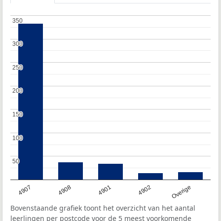
350
350
300
300
250
250
200
200
150
150
100
100
50
50
4907
4908
4901
4902
Overige
Bovenstaande grafiek toont het overzicht van het aantal
leerlingen per postcode voor de 5 meest voorkomende