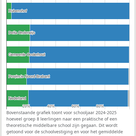
Rubenshof
Rubenshof
Delta Onderwijs
Delta Onderwijs
Gemeente Oosterhout
Gemeente Oosterhout
Provincie Noord-Brabant
Provincie Noord-Brabant
Nederland
Nederland
20%
20%
40%
40%
60%
60%
80%
80%
Bovenstaande grafiek toont voor schooljaar 2024-2025
hoeveel groep 8 leerlingen naar een praktische of een
theoretische middelbare school zijn gegaan. Dit wordt
getoond voor de schoolvestiging en voor het gemiddelde