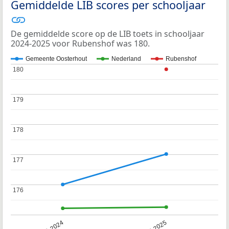
Gemiddelde LIB scores per schooljaar
De gemiddelde score op de LIB toets in schooljaar
2024-2025 voor Rubenshof was 180.
Gemeente Oosterhout
Nederland
Rubenshof
180
180
179
179
178
178
177
177
176
176