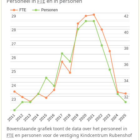
Personeel in
FTE
en in personen
FTE
Personen
29
29
42
42
28
28
40
40
27
27
38
38
26
26
36
36
25
25
34
34
24
24
32
32
23
23
2013
2018
2023
2015
2020
2025
2012
2017
2022
2014
2019
2024
2011
2016
2021
Bovenstaande grafiek toont de data over het personeel in
FTE
en personen voor de vestiging Kindcentrum Rubenshof