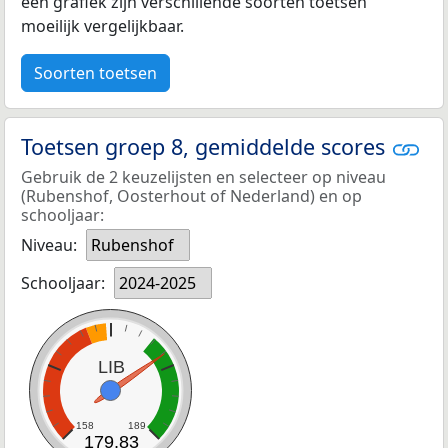
een grafiek zijn verschillende soorten toetsen
moeilijk vergelijkbaar.
Soorten toetsen
Toetsen groep 8, gemiddelde scores
Gebruik de 2 keuzelijsten en selecteer op niveau
(Rubenshof, Oosterhout of Nederland) en op
schooljaar:
Niveau:
Rubenshof
Schooljaar:
2024-2025
LIB
158
189
179,83