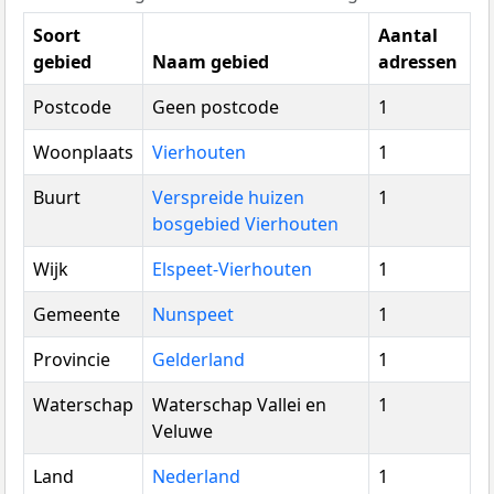
Soort
Aantal
gebied
Naam gebied
adressen
Postcode
Geen postcode
1
Woonplaats
Vierhouten
1
Buurt
Verspreide huizen
1
bosgebied Vierhouten
Wijk
Elspeet-Vierhouten
1
Gemeente
Nunspeet
1
Provincie
Gelderland
1
Waterschap
Waterschap Vallei en
1
Veluwe
Land
Nederland
1