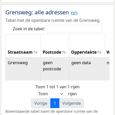
Grensweg: alle adressen
Tabel met de openbare ruimte van de Grensweg.
Zoek in de tabel:
Straatnaam
Postcode
Oppervlakte
Won
Straatnaam
Postcode
Oppervlakte
Won
Grensweg
geen
geen data
n.v.t
postcode
Toon 1 tot 1 van 1 rijen
Toon
rijen
Vorige
1
Volgende
Bovenstaande tabel toont de openbare ruimte van de