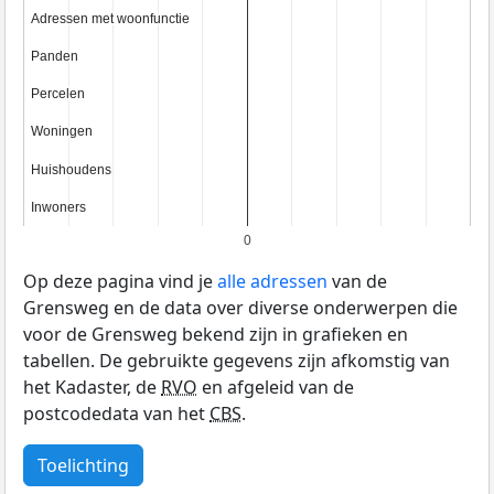
Adressen met woonfunctie
Adressen met woonfunctie
Panden
Panden
Percelen
Percelen
Woningen
Woningen
Huishoudens
Huishoudens
Inwoners
Inwoners
0
Op deze pagina vind je
alle adressen
van de
Grensweg en de data over diverse onderwerpen die
voor de Grensweg bekend zijn in grafieken en
tabellen. De gebruikte gegevens zijn afkomstig van
het Kadaster, de
RVO
en afgeleid van de
postcodedata van het
CBS
.
Toelichting