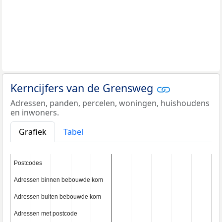
Kerncijfers van de Grensweg
Adressen, panden, percelen, woningen, huishoudens
en inwoners.
Grafiek
Tabel
Postcodes
Postcodes
Adressen binnen bebouwde kom
Adressen binnen bebouwde kom
Adressen buiten bebouwde kom
Adressen buiten bebouwde kom
Adressen met postcode
Adressen met postcode