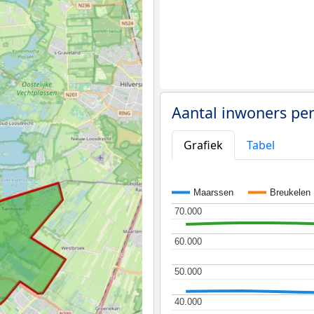
Aantal inwoners pe
Grafiek
Tabel
Maarssen
Breukelen
70.000
70.000
60.000
60.000
50.000
50.000
40.000
40.000