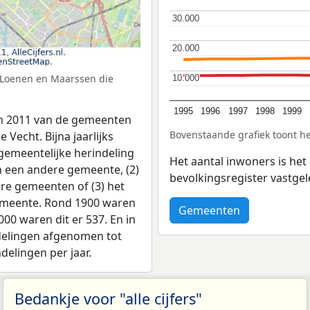
30.000
30.000
20.000
20.000
 Loenen en Maarssen die
10.000
10.000
1995
1996
1997
1998
1999
in 2011 van de gemeenten
Bovenstaande grafiek toont he
Vecht. Bijna jaarlijks
gemeentelijke herindeling
Het aantal inwoners is het 
n een andere gemeente, (2)
bevolkingsregister vastgel
e gemeenten of (3) het
emeente. Rond 1900 waren
Gemeenten
00 waren dit er 537. En in
delingen afgenomen tot
elingen per jaar.
Bedankje voor "alle cijfers"