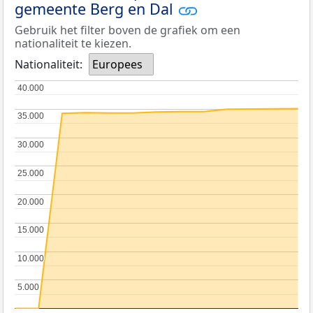
gemeente Berg en Dal
Gebruik het filter boven de grafiek om een
nationaliteit te kiezen.
Nationaliteit:
Europees
40.000
40.000
35.000
35.000
30.000
30.000
25.000
25.000
20.000
20.000
15.000
15.000
10.000
10.000
5.000
5.000