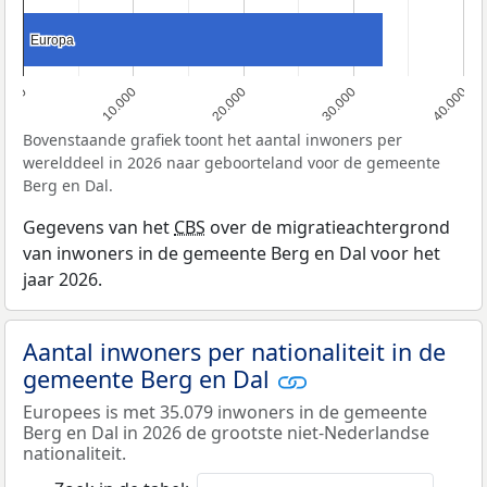
Europa
Europa
0
10.000
20.000
30.000
40.000
Bovenstaande grafiek toont het aantal inwoners per
werelddeel in 2026 naar geboorteland voor de gemeente
Berg en Dal.
Gegevens van het
CBS
over de migratieachtergrond
van inwoners in de gemeente Berg en Dal voor het
jaar 2026.
Aantal inwoners per nationaliteit in de
gemeente Berg en Dal
Europees is met 35.079 inwoners in de gemeente
Berg en Dal in 2026 de grootste niet-Nederlandse
nationaliteit.