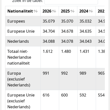
Zoek in de tabel:
Nationaliteit
2026
2025
2024
2023
Nationaliteit
2026
2025
2024
2023
Europees
35.079
35.070
35.032
34.997
Europese Unie
34.704
34.678
34.635
34.586
Nederlands
34.088
34.078
34.043
34.032
Totaal niet-
1.612
1.480
1.431
1.388
Nederlandse
nationaliteit
Europa
991
992
989
965
(exclusief
Nederlands)
Europese Unie
616
600
592
554
(exclusief
Nederlands)