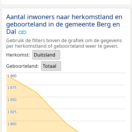
Aantal inwoners naar herkomstland en
geboorteland in de gemeente Berg en
Dal
Gebruik de filters boven de grafiek om de gegevens
per herkomstland of geboorteland weer te geven.
Herkomst:
Duitsland
Geboorteland:
Totaal
1.900
1.900
1.875
1.875
1.850
1.850
1.825
1.825
1.800
1.800