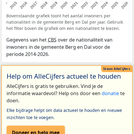
2014
2015
2016
2017
2018
2019
2020
2021
2022
2023
2024
2025
2026
Bovenstaande grafiek toont het aantal inwoners per
nationaliteit in de gemeente Berg en Dal per jaar. Gebruik
het filter boven de grafiek om een nationaliteit te kiezen.
Gegevens van het
CBS
over de nationaliteit van
inwoners in de gemeente Berg en Dal voor de
periode 2014-2026.
Help om AlleCijfers actueel te houden
AlleCijfers is gratis te gebruiken. Vind je de
informatie waardevol? Help ons door een
donatie
te
doen.
Elke bijdrage helpt om data actueel te houden en nieuwe
inzichten toe te voegen.
Doneer en help mee