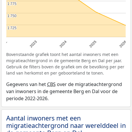
1.775
1.775
1.750
1.750
1.725
1.725
2022
2023
2024
2025
2026
Bovenstaande grafiek toont het aantal inwoners met een
migratieachtergrond in de gemeente Berg en Dal per jaar.
Gebruik de filters boven de grafiek om de bevolking per per
land van herkomst en per geboorteland te tonen.
Gegevens van het
CBS
over de migratieachtergrond
van inwoners in de gemeente Berg en Dal voor de
periode 2022-2026.
Aantal inwoners met een
migratieachtergrond naar werelddeel in