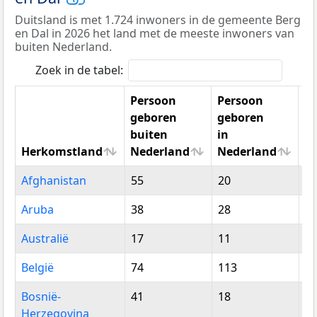
Duitsland is met 1.724 inwoners in de gemeente Berg
en Dal in 2026 het land met de meeste inwoners van
buiten Nederland.
Zoek in de tabel:
Persoon
Persoon
geboren
geboren
buiten
in
Herkomstland
Nederland
Nederland
To
Herkomstland
Persoon
Persoon
To
Afghanistan
55
20
7
geboren
geboren
buiten
in
Aruba
38
28
6
Nederland
Nederland
Australië
17
11
2
België
74
113
1
Bosnië-
41
18
5
Herzegovina