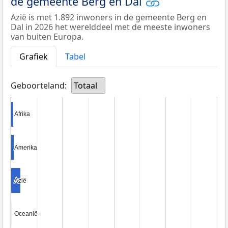
de gemeente Berg en Dal
Azië is met 1.892 inwoners in de gemeente Berg en
Dal in 2026 het werelddeel met de meeste inwoners
van buiten Europa.
Grafiek
Tabel
Geboorteland:
Totaal
Afrika
Afrika
Amerika
Amerika
Azië
Azië
Oceanië
Oceanië