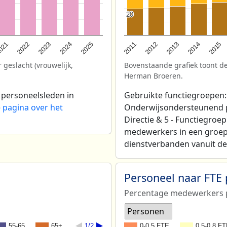
20
20
2025
021
2013
2024
2012
2023
2015
2011
2022
2014
 geslacht (vrouwelijk,
Bovenstaande grafiek toont de
Herman Broeren.
 personeelsleden in
Gebruikte functiegroepen: 
e
pagina over het
Onderwijsondersteunend per
Directie & 5 - Functiegroe
medewerkers in een groep
dienstverbanden vanuit de 
Personeel naar FTE
Percentage medewerkers p
Personen
55-65
65+
1/2
0-0,5 FTE
0,5-0,8 F