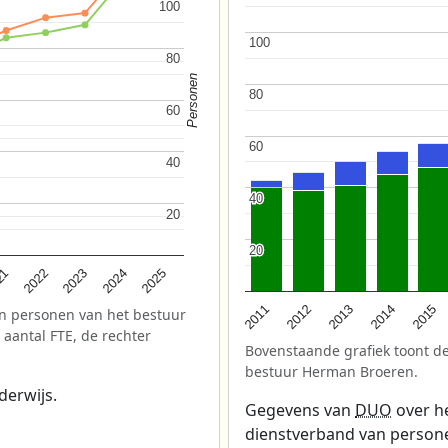
100
100
100
100
80
80
Personen
80
80
60
60
60
60
40
40
40
40
20
20
20
20
2025
2022
2024
21
2023
2013
2012
2015
2011
2014
n personen van het bestuur
 aantal FTE, de rechter
Bovenstaande grafiek toont de
bestuur Herman Broeren.
derwijs.
Gegevens van
DUO
over he
dienstverband van personeel