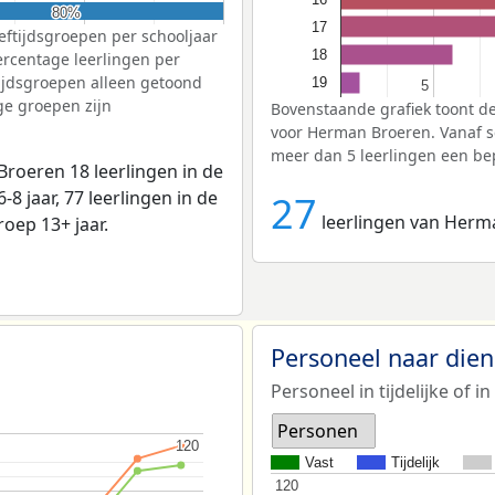
80%
80%
17
eftijdsgroepen per schooljaar
18
ercentage leerlingen per
tijdsgroepen alleen getoond
19
5
5
ge groepen zijn
Bovenstaande grafiek toont de
voor Herman Broeren. Vanaf s
meer dan 5 leerlingen een bep
roeren 18 leerlingen in de
6-8 jaar, 77 leerlingen in de
27
leerlingen van Herma
roep 13+ jaar.
Personeel naar die
Personeel in tijdelijke of in
Personen
120
120
Vast
Tijdelijk
120
120