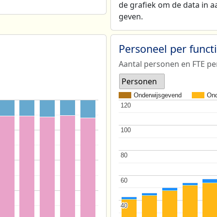
de grafiek om de data in a
geven.
Personeel per func
Aantal personen en FTE pe
Personen
Onderwijsgevend
Ond
120
120
100
100
80
80
60
60
40
40