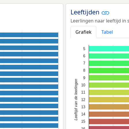
Leeftijden
Leerlingen naar leeftijd in
Grafiek
Tabel
5
6
7
8
9
Leeftijd van de leerlingen
10
11
12
13
14
15
16