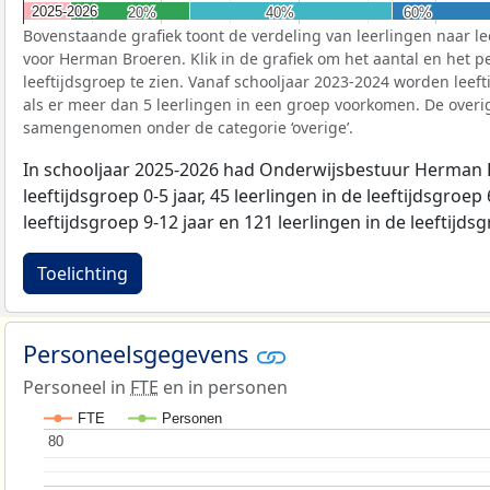
2025-2026
2025-2026
20%
20%
40%
40%
60%
60%
Bovenstaande grafiek toont de verdeling van leerlingen naar le
voor Herman Broeren. Klik in de grafiek om het aantal en het p
leeftijdsgroep te zien. Vanaf schooljaar 2023-2024 worden leef
als er meer dan 5 leerlingen in een groep voorkomen. De overi
samengenomen onder de categorie ‘overige’.
In schooljaar 2025-2026 had Onderwijsbestuur Herman B
leeftijdsgroep 0-5 jaar, 45 leerlingen in de leeftijdsgroep 
leeftijdsgroep 9-12 jaar en 121 leerlingen in de leeftijdsg
Toelichting
Personeelsgegevens
Personeel in
FTE
en in personen
FTE
Personen
80
80