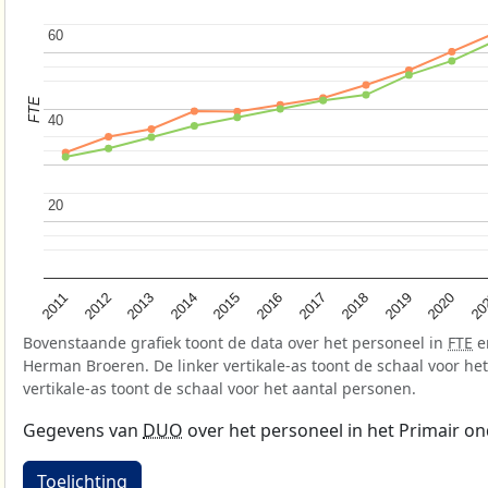
60
60
FTE
40
40
20
20
2015
2020
2012
2017
2014
2019
2011
2016
20
2013
2018
Bovenstaande grafiek toont de data over het personeel in
FTE
e
Herman Broeren. De linker vertikale-as toont de schaal voor het
vertikale-as toont de schaal voor het aantal personen.
Gegevens van
DUO
over het personeel in het Primair on
Toelichting