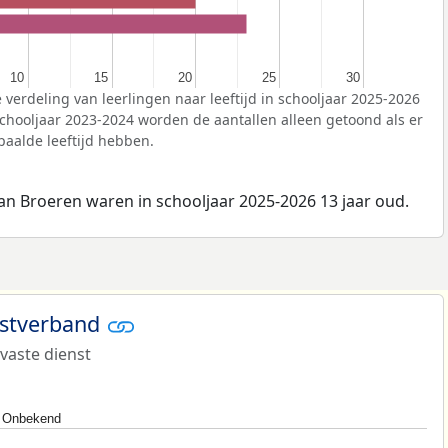
10
10
15
15
20
20
25
25
30
30
 verdeling van leerlingen naar leeftijd in schooljaar 2025-2026
chooljaar 2023-2024 worden de aantallen alleen getoond als er
aalde leeftijd hebben.
n Broeren waren in schooljaar 2025-2026 13 jaar oud.
nstverband
 vaste dienst
Onbekend