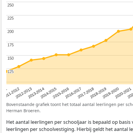
250
250
225
225
200
200
175
175
150
150
125
125
2012-2013
2019-2020
2015-2016
2011-2012
2018-2019
2014-2015
2011
202
2017-2018
2013-2014
2020-2021
2016-2017
Bovenstaande grafiek toont het totaal aantal leerlingen per sch
Herman Broeren.
Het aantal leerlingen per schooljaar is bepaald op basis
leerlingen per schoolvestiging. Hierbij geldt het aantal 