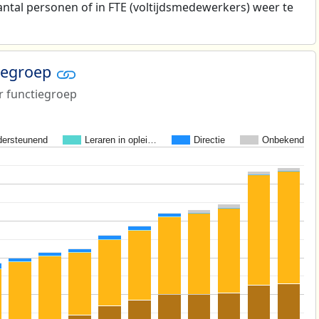
antal personen of in FTE (voltijdsmedewerkers) weer te
tiegroep
r functiegroep
ersteunend
Leraren in oplei…
Directie
Onbekend