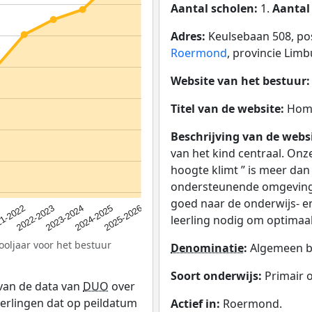
Aantal scholen:
1.
Aantal
Adres:
Keulsebaan 508, p
Roermond
, provincie Limb
Website van het bestuur
Titel van de website:
Hom
Beschrijving van de webs
van het kind centraal. Onze
hoogte klimt ” is meer dan
ondersteunende omgeving he
goed naar de onderwijs- e
2023-2024
2022-2023
2025-2026
1-2022
2024-2025
leerling nodig om optimaal
ooljaar voor het bestuur
Denominatie
:
Algemeen bi
Soort onderwijs:
Primair 
 van de data van
DUO
over
leerlingen dat op peildatum
Actief in:
Roermond.