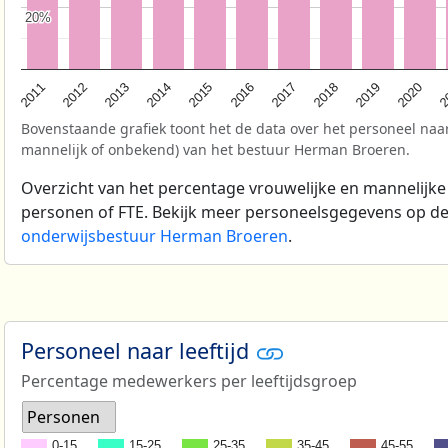
20%
20%
2
2017
2013
2020
2016
2012
2019
2015
2011
2018
2014
Bovenstaande grafiek toont het de data over het personeel naar
mannelijk of onbekend) van het bestuur Herman Broeren.
Overzicht van het percentage vrouwelijke en mannelijke
personen of FTE. Bekijk meer personeelsgegevens op d
onderwijsbestuur Herman Broeren
.
Personeel naar leeftijd
Percentage medewerkers per leeftijdsgroep
Personen
0-15
15-25
25-35
35-45
45-55