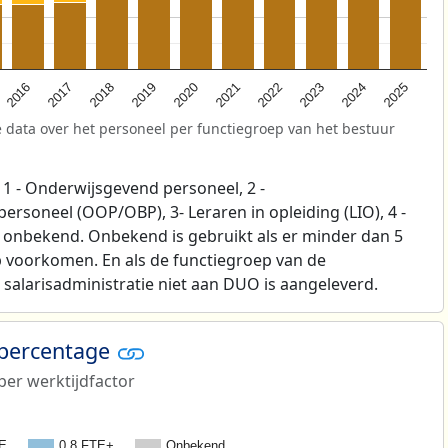
2025
2021
2017
2024
2020
2016
2023
2019
2022
2018
 data over het personeel per functiegroep van het bestuur
1 - Onderwijsgevend personeel, 2 -
soneel (OOP/OBP), 3- Leraren in opleiding (LIO), 4 -
p onbekend. Onbekend is gebruikt als er minder dan 5
 voorkomen. En als de functiegroep van de
salarisadministratie niet aan DUO is aangeleverd.
 percentage
er werktijdfactor
TE
0,8 FTE+
Onbekend