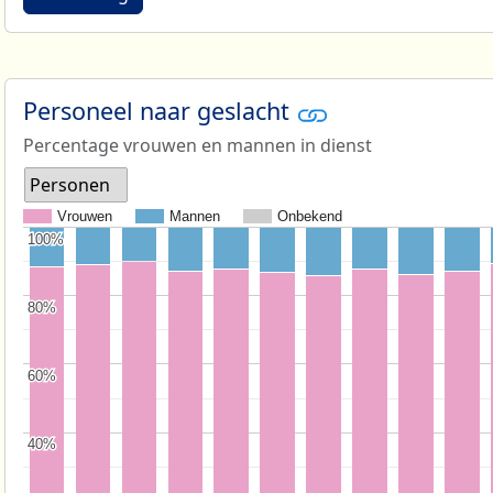
Personeel naar geslacht
Percentage vrouwen en mannen in dienst
Personen
Vrouwen
Mannen
Onbekend
100%
100%
80%
80%
60%
60%
40%
40%