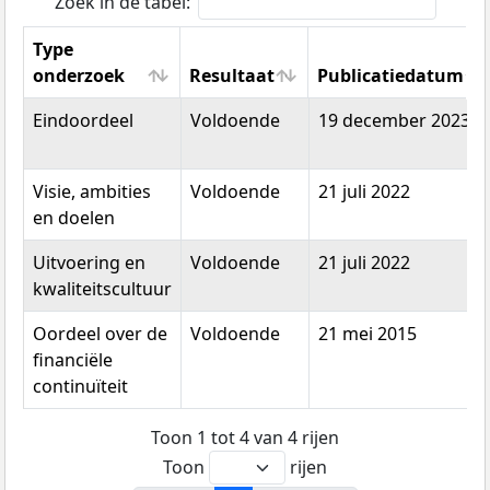
Zoek in de tabel:
Type
onderzoek
Resultaat
Publicatiedatum
Type
Resultaat
Publicatiedatum
Eindoordeel
Voldoende
19 december 2023
onderzoek
Visie, ambities
Voldoende
21 juli 2022
en doelen
Uitvoering en
Voldoende
21 juli 2022
kwaliteitscultuur
Oordeel over de
Voldoende
21 mei 2015
financiële
continuïteit
Toon 1 tot 4 van 4 rijen
Toon
rijen