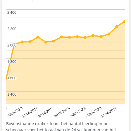
2.400
2.400
2.200
2.200
2.000
2.000
1.800
1.800
1.600
1.600
1.400
1.400
2011
2012-2013
2014-2015
2016-2017
2018-2019
2020-2021
2022-2023
2024-2025
Bovenstaande grafiek toont het aantal leerlingen per
schooljaar voor het totaal van de 24 vestigingen van het