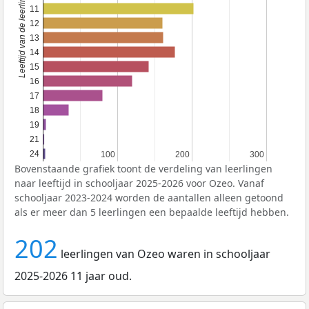
Leeftijd van de leerlingen
11
12
13
14
15
16
17
18
19
21
24
100
100
200
200
300
300
Bovenstaande grafiek toont de verdeling van leerlingen
naar leeftijd in schooljaar 2025-2026 voor Ozeo. Vanaf
schooljaar 2023-2024 worden de aantallen alleen getoond
als er meer dan 5 leerlingen een bepaalde leeftijd hebben.
202
leerlingen van Ozeo waren in schooljaar
2025-2026 11 jaar oud.