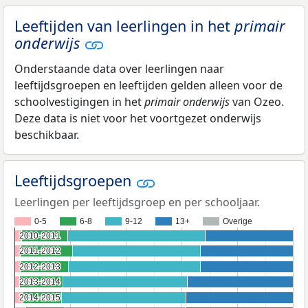
Leeftijden van leerlingen in het
primair
onderwijs
Onderstaande data over leerlingen naar
leeftijdsgroepen en leeftijden gelden alleen voor de
schoolvestigingen in het
primair onderwijs
van Ozeo.
Deze data is niet voor het voortgezet onderwijs
beschikbaar.
Leeftijdsgroepen
Leerlingen per leeftijdsgroep en per schooljaar.
0-5
6-8
9-12
13+
Overige
2010-2011
2010-2011
2011-2012
2011-2012
2012-2013
2012-2013
2013-2014
2013-2014
2014-2015
2014-2015