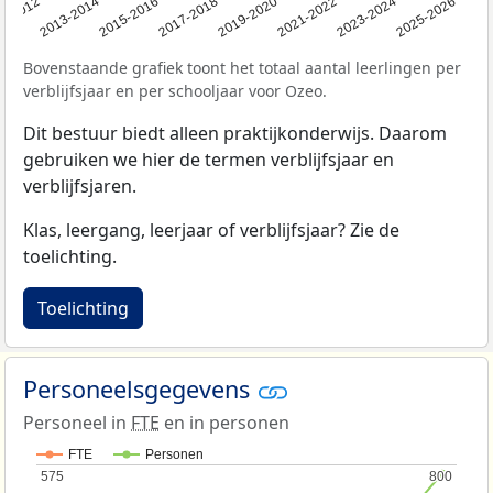
1-2012
2013-2014
2015-2016
2017-2018
2019-2020
2021-2022
2023-2024
2025-2026
Bovenstaande grafiek toont het totaal aantal leerlingen per
verblijfsjaar en per schooljaar voor Ozeo.
Dit bestuur biedt alleen praktijkonderwijs. Daarom
gebruiken we hier de termen verblijfsjaar en
verblijfsjaren.
Klas, leergang, leerjaar of verblijfsjaar? Zie de
toelichting.
Toelichting
Personeelsgegevens
Personeel in
FTE
en in personen
FTE
Personen
575
575
800
800