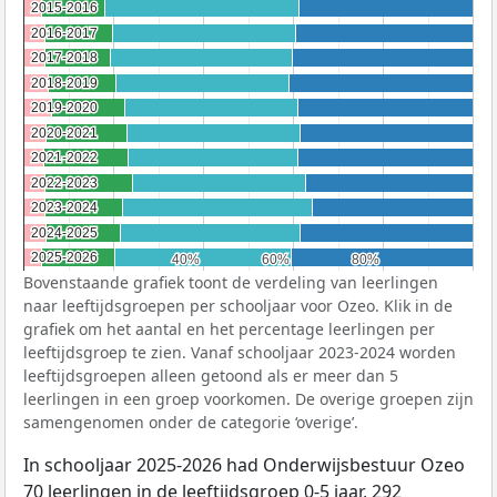
2015-2016
2015-2016
2016-2017
2016-2017
2017-2018
2017-2018
2018-2019
2018-2019
2019-2020
2019-2020
2020-2021
2020-2021
2021-2022
2021-2022
2022-2023
2022-2023
2023-2024
2023-2024
2024-2025
2024-2025
2025-2026
2025-2026
40%
40%
60%
60%
80%
80%
Bovenstaande grafiek toont de verdeling van leerlingen
naar leeftijdsgroepen per schooljaar voor Ozeo. Klik in de
grafiek om het aantal en het percentage leerlingen per
leeftijdsgroep te zien. Vanaf schooljaar 2023-2024 worden
leeftijdsgroepen alleen getoond als er meer dan 5
leerlingen in een groep voorkomen. De overige groepen zijn
samengenomen onder de categorie ‘overige’.
In schooljaar 2025-2026 had Onderwijsbestuur Ozeo
70 leerlingen in de leeftijdsgroep 0-5 jaar, 292