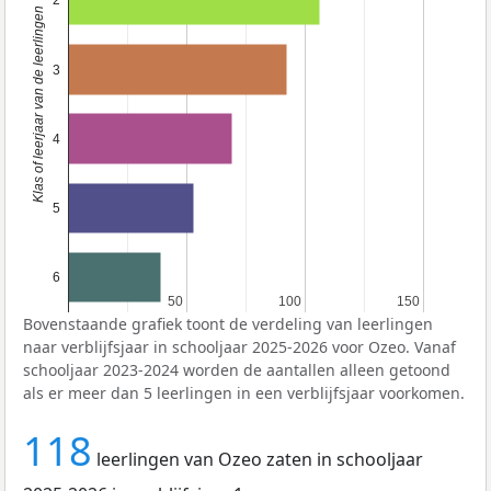
2
Klas of leerjaar van de leerlingen
3
4
5
6
50
50
100
100
150
150
Bovenstaande grafiek toont de verdeling van leerlingen
naar verblijfsjaar in schooljaar 2025-2026 voor Ozeo. Vanaf
schooljaar 2023-2024 worden de aantallen alleen getoond
als er meer dan 5 leerlingen in een verblijfsjaar voorkomen.
118
leerlingen van Ozeo zaten in schooljaar