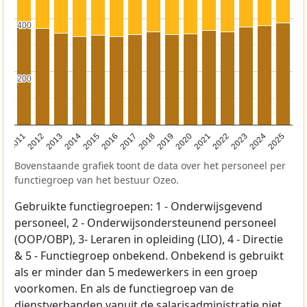
400
400
200
200
2011
2012
2013
2014
2015
2016
2017
2018
2019
2020
2021
2022
2023
2024
2025
Bovenstaande grafiek toont de data over het personeel per
functiegroep van het bestuur Ozeo.
Gebruikte functiegroepen: 1 - Onderwijsgevend
personeel, 2 - Onderwijsondersteunend personeel
(OOP/OBP), 3- Leraren in opleiding (LIO), 4 - Directie
& 5 - Functiegroep onbekend. Onbekend is gebruikt
als er minder dan 5 medewerkers in een groep
voorkomen. En als de functiegroep van de
dienstverbanden vanuit de salarisadministratie niet