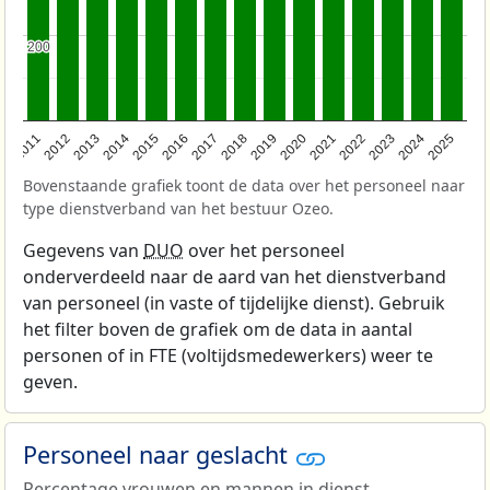
200
200
2011
2012
2013
2014
2015
2016
2017
2018
2019
2020
2021
2022
2023
2024
2025
Bovenstaande grafiek toont de data over het personeel naar
type dienstverband van het bestuur Ozeo.
Gegevens van
DUO
over het personeel
onderverdeeld naar de aard van het dienstverband
van personeel (in vaste of tijdelijke dienst). Gebruik
het filter boven de grafiek om de data in aantal
personen of in FTE (voltijdsmedewerkers) weer te
geven.
Personeel naar geslacht
Percentage vrouwen en mannen in dienst