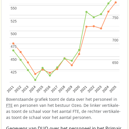
550
550
750
750
525
525
500
500
700
700
475
475
450
450
650
650
425
425
2013
2018
2023
2015
2020
2025
2012
2017
2022
2014
2019
2024
2011
2016
2021
Bovenstaande grafiek toont de data over het personeel in
FTE
en personen van het bestuur Ozeo. De linker vertikale-
as toont de schaal voor het aantal FTE, de rechter vertikale-
as toont de schaal voor het aantal personen.
Gegevens van
DUO
over het personeel in het Primair