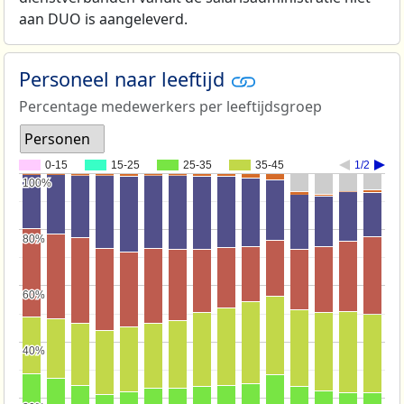
aan DUO is aangeleverd.
Personeel naar leeftijd
Percentage medewerkers per leeftijdsgroep
Personen
0-15
15-25
25-35
35-45
1/2
100%
100%
80%
80%
60%
60%
40%
40%