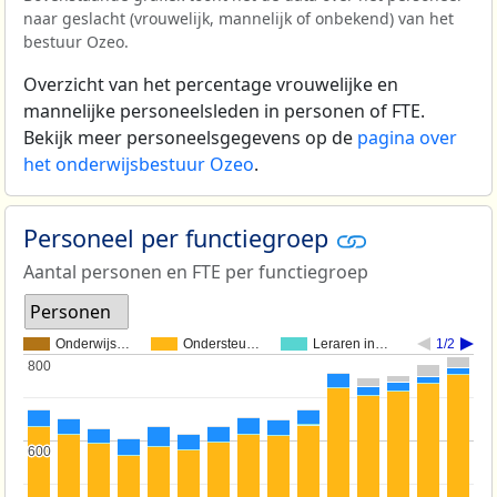
naar geslacht (vrouwelijk, mannelijk of onbekend) van het
bestuur Ozeo.
Overzicht van het percentage vrouwelijke en
mannelijke personeelsleden in personen of FTE.
Bekijk meer personeelsgegevens op de
pagina over
het onderwijsbestuur Ozeo
.
Personeel per functiegroep
Aantal personen en FTE per functiegroep
Personen
Onderwijs…
Ondersteu…
Leraren in…
1/2
800
800
600
600