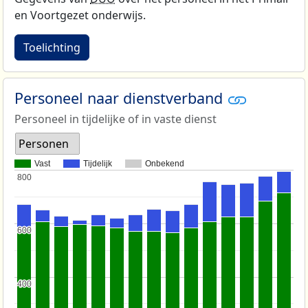
en Voortgezet onderwijs.
Toelichting
Personeel naar dienstverband
Personeel in tijdelijke of in vaste dienst
Personen
Vast
Tijdelijk
Onbekend
800
800
600
600
400
400