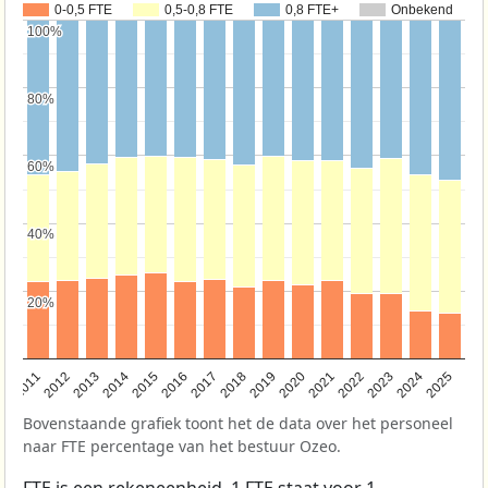
0-0,5 FTE
0,5-0,8 FTE
0,8 FTE+
Onbekend
100%
100%
80%
80%
60%
60%
40%
40%
20%
20%
2011
2012
2013
2014
2015
2016
2017
2018
2019
2020
2021
2022
2023
2024
2025
Bovenstaande grafiek toont het de data over het personeel
naar FTE percentage van het bestuur Ozeo.
FTE is een rekeneenheid. 1 FTE staat voor 1