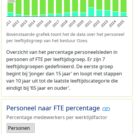
20%
20%
2011
2012
2013
2014
2015
2016
2017
2018
2019
2020
2021
2022
2023
2024
2025
Bovenstaande grafiek toont het de data over het personeel
per leeftijdsgroep van het bestuur Ozeo.
Overzicht van het percentage personeelsleden in
personen of FTE per leeftijdsgroep. Er zijn 7
leeftijdsgroepen gedefinieerd. De eerste groep
begint bij ‘jonger dan 15 jaar’ en loopt met stappen
van 10 jaar uit tot de laatste leeftijdscategorie die
eindigt bij ‘65 jaar en ouder’.
Personeel naar FTE percentage
Percentage medewerkers per werktijdfactor
Personen