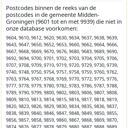
Postcodes binnen de reeks van de
postcodes in de gemeente Midden-
Groningen (9601 tot en met 9939) die niet in
onze database voorkomen:
9604, 9610, 9612, 9620, 9630, 9634, 9637, 9638, 9639,
9643, 9647, 9650, 9652, 9653, 9660, 9662, 9664, 9666,
9667, 9668, 9669, 9670, 9676, 9680, 9683, 9689, 9690,
9692, 9694, 9700, 9701, 9702, 9703, 9704, 9705, 9706,
9707, 9708, 9709, 9710, 9719, 9720, 9729, 9730, 9739,
9740, 9748, 9750, 9754, 9757, 9758, 9759, 9760, 9762,
9763, 9764, 9767, 9768, 9769, 9770, 9772, 9775, 9776,
9777, 9778, 9779, 9780, 9782, 9783, 9786, 9787, 9788,
9789, 9790, 9799, 9800, 9802, 9803, 9806, 9807, 9808,
9809, 9810, 9813, 9814, 9815, 9816, 9817, 9818, 9819,
9820, 9823, 9826, 9829, 9830, 9834, 9835, 9836, 9837,
9838, 9839, 9840, 9846, 9847, 9848, 9849, 9850, 9855,
9856, 9857, 9858, 9859, 9860, 9867, 9868, 9869, 9870,
9874, 9876, 9877, 9878, 9879, 9880, 9887, 9888, 9889,