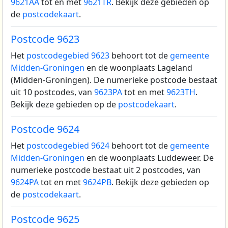
9621AA
tot en met
9621TR
. Bekijk deze gebieden op
de
postcodekaart
.
Postcode 9623
Het
postcodegebied 9623
behoort tot de
gemeente
Midden-Groningen
en de woonplaats Lageland
(Midden-Groningen).
De numerieke postcode bestaat
uit 10 postcodes, van
9623PA
tot en met
9623TH
.
Bekijk deze gebieden op de
postcodekaart
.
Postcode 9624
Het
postcodegebied 9624
behoort tot de
gemeente
Midden-Groningen
en de woonplaats Luddeweer.
De
numerieke postcode bestaat uit 2 postcodes, van
9624PA
tot en met
9624PB
. Bekijk deze gebieden op
de
postcodekaart
.
Postcode 9625