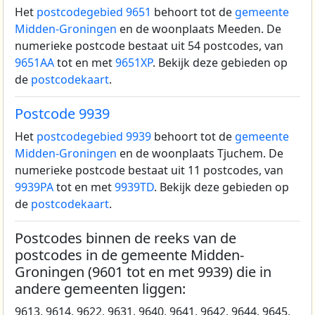
Het
postcodegebied 9651
behoort tot de
gemeente
Midden-Groningen
en de woonplaats Meeden.
De
numerieke postcode bestaat uit 54 postcodes, van
9651AA
tot en met
9651XP
. Bekijk deze gebieden op
de
postcodekaart
.
Postcode 9939
Het
postcodegebied 9939
behoort tot de
gemeente
Midden-Groningen
en de woonplaats Tjuchem.
De
numerieke postcode bestaat uit 11 postcodes, van
9939PA
tot en met
9939TD
. Bekijk deze gebieden op
de
postcodekaart
.
Postcodes binnen de reeks van de
postcodes in de gemeente Midden-
Groningen (9601 tot en met 9939) die in
andere gemeenten liggen:
9613, 9614, 9622, 9631, 9640, 9641, 9642, 9644, 9645,