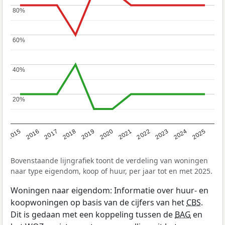
80%
80%
60%
60%
40%
40%
20%
20%
2019
2022
2025
2017
2020
2023
2015
2018
2021
2024
2016
Bovenstaande lijngrafiek toont de verdeling van woningen
naar type eigendom, koop of huur, per jaar tot en met 2025.
Woningen naar eigendom: Informatie over huur- en
koopwoningen op basis van de cijfers van het
CBS
.
Dit is gedaan met een koppeling tussen de
BAG
en