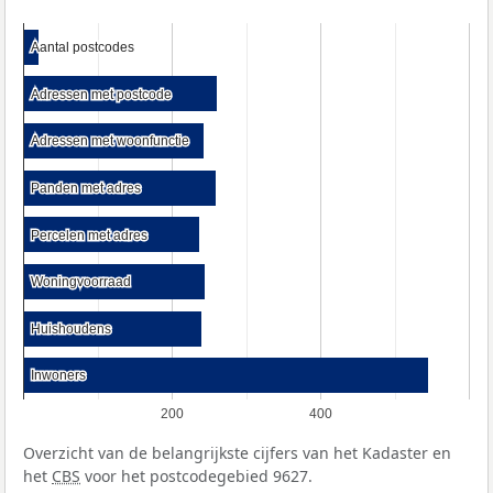
Aantal postcodes
Aantal postcodes
Adressen met postcode
Adressen met postcode
Adressen met woonfunctie
Adressen met woonfunctie
Panden met adres
Panden met adres
Percelen met adres
Percelen met adres
Woningvoorraad
Woningvoorraad
Huishoudens
Huishoudens
Inwoners
Inwoners
200
400
Overzicht van de belangrijkste cijfers van het Kadaster en
het
CBS
voor het postcodegebied 9627.