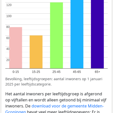
120
120
100
100
80
80
60
60
40
40
20
20
0-15
15-25
25-45
45-65
65+
Bevolking, leeftijdsgroepen: aantal inwoners op 1 januari
2025 per leeftijdscategorie.
Het aantal inwoners per leeftijdsgroep is afgerond
op vijftallen en wordt alleen getoond bij minimaal vijf
inwoners. De
download voor de gemeente Midden-
Groningen
bevat veel meer leeftijdgegevens: Er is