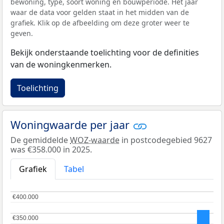
bewoning, type, soort woning en bouwperiode. Het jaar
waar de data voor gelden staat in het midden van de
grafiek. Klik op de afbeelding om deze groter weer te
geven.
Bekijk onderstaande toelichting voor de definities
van de woningkenmerken.
Toelichting
Woningwaarde per jaar
De gemiddelde
WOZ-waarde
in postcodegebied 9627
was €358.000 in 2025.
Grafiek
Tabel
€400.000
€400.000
€350.000
€350.000