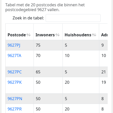
Tabel met de 20 postcodes die binnen het
postcodegebied 9627 vallen.
Zoek in de tabel:
Postcode
Inwoners
Huishoudens
Adres
Postcode
Inwoners
Huishoudens
Adres
9627PJ
75
5
9
9627TA
70
10
10
9627PC
65
5
21
9627PK
50
20
19
9627PN
50
5
8
9627PR
50
20
8