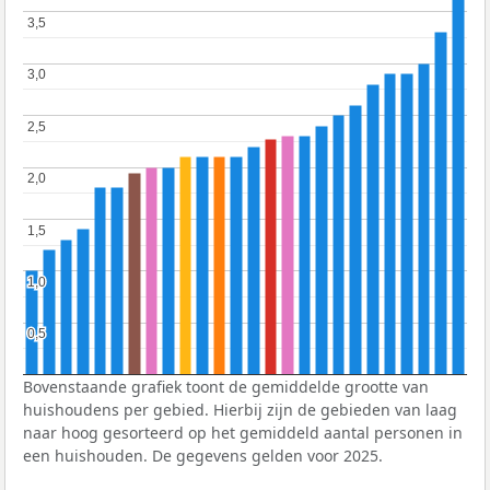
3,5
3,5
3,0
3,0
2,5
2,5
2,0
2,0
1,5
1,5
1,0
1,0
0,5
0,5
Bovenstaande grafiek toont de gemiddelde grootte van
huishoudens per gebied. Hierbij zijn de gebieden van laag
naar hoog gesorteerd op het gemiddeld aantal personen in
een huishouden. De gegevens gelden voor 2025.