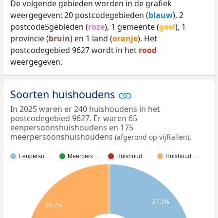
De volgende gebieden worden in de grafiek
weergegeven: 20 postcodegebieden (
blauw
), 2
postcode5gebieden (
roze
), 1 gemeente (
geel
), 1
provincie (
bruin
) en 1 land (
oranje
). Het
postcodegebied 9627 wordt in het
rood
weergegeven.
Soorten huishoudens
In 2025 waren er 240 huishoudens in het
postcodegebied 9627. Er waren 65
eenpersoonshuishoudens en 175
meerpersoonshuishoudens
.
(afgerond op vijftallen)
Eenperso…
Meerpers…
Huishoud…
Huishoud…
27,1%
29,2%