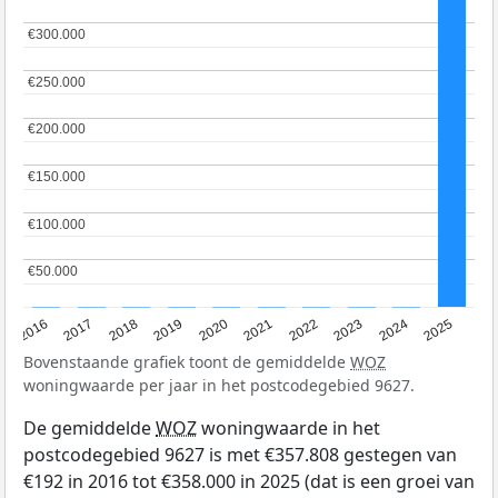
€300.000
€300.000
€250.000
€250.000
€200.000
€200.000
€150.000
€150.000
€100.000
€100.000
€50.000
€50.000
2016
2017
2018
2019
2020
2021
2022
2023
2024
2025
Bovenstaande grafiek toont de gemiddelde
WOZ
woningwaarde per jaar in het postcodegebied 9627.
De gemiddelde
WOZ
woningwaarde in het
postcodegebied 9627 is met €357.808 gestegen van
€192 in 2016 tot €358.000 in 2025 (dat is een groei van