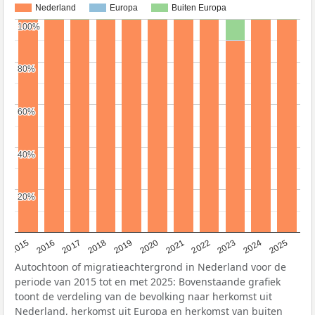
Nederland
Europa
Buiten Europa
100%
100%
80%
80%
60%
60%
40%
40%
20%
20%
2019
2022
2017
2025
2020
2015
2023
2018
2021
2016
2024
Autochtoon of migratieachtergrond in Nederland voor de
periode van 2015 tot en met 2025: Bovenstaande grafiek
toont de verdeling van de bevolking naar herkomst uit
Nederland, herkomst uit Europa en herkomst van buiten