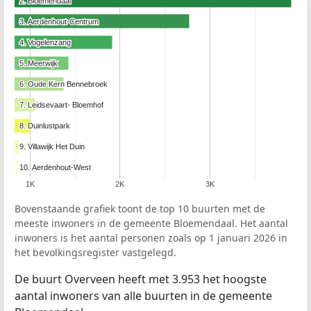
2. Bloemendaal
2. Bloemendaal
3. Aerdenhout-Centrum
3. Aerdenhout-Centrum
4. Vogelenzang
4. Vogelenzang
5. Meerwijk
5. Meerwijk
6. Oude Kern Bennebroek
6. Oude Kern Bennebroek
7. Leidsevaart- Bloemhof
7. Leidsevaart- Bloemhof
8. Duinlustpark
8. Duinlustpark
9. Villawijk Het Duin
9. Villawijk Het Duin
10. Aerdenhout-West
10. Aerdenhout-West
1K
2K
3K
Bovenstaande grafiek toont de top 10 buurten met de
meeste inwoners in de gemeente Bloemendaal. Het aantal
inwoners is het aantal personen zoals op 1 januari 2026 in
het bevolkingsregister vastgelegd.
De buurt Overveen heeft met 3.953 het hoogste
aantal inwoners van alle buurten in de gemeente