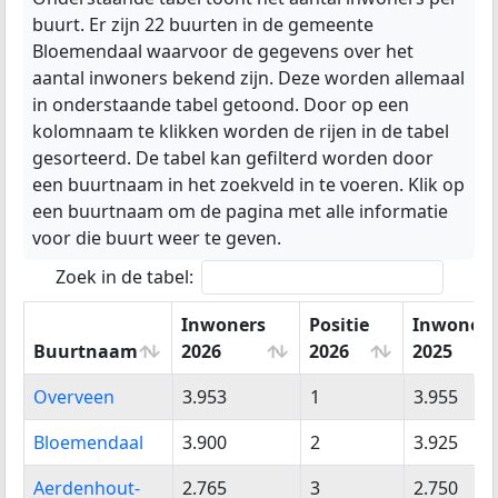
buurt. Er zijn 22 buurten in de gemeente
Bloemendaal waarvoor de gegevens over het
aantal inwoners bekend zijn. Deze worden allemaal
in onderstaande tabel getoond. Door op een
kolomnaam te klikken worden de rijen in de tabel
gesorteerd. De tabel kan gefilterd worden door
een buurtnaam in het zoekveld in te voeren. Klik op
een buurtnaam om de pagina met alle informatie
voor die buurt weer te geven.
Zoek in de tabel:
Inwoners
Positie
Inwoners
Buurtnaam
2026
2026
2025
Buurtnaam
Inwoners
Positie
Inwoners
Overveen
3.953
1
3.955
2026
2026
2025
Bloemendaal
3.900
2
3.925
Aerdenhout-
2.765
3
2.750