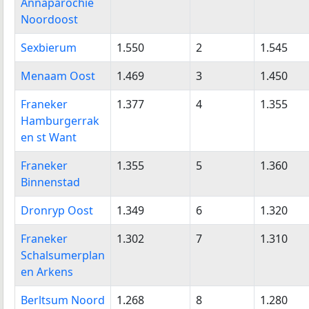
Annaparochie
Noordoost
Sexbierum
1.550
2
1.545
Menaam Oost
1.469
3
1.450
Franeker
1.377
4
1.355
Hamburgerrak
en st Want
Franeker
1.355
5
1.360
Binnenstad
Dronryp Oost
1.349
6
1.320
Franeker
1.302
7
1.310
Schalsumerplan
en Arkens
Berltsum Noord
1.268
8
1.280