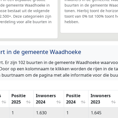
 in de gemeente Waadhoeke in
buurten in de gemeente Waadh
asse bestaat uit de volgende
tonen. Hierbij toont de horizo
2.500+. Deze categorieën zijn
toont van 0% tot 100% toont h
verdeling voor alle buurten in
hebben.
uurt in de gemeente Waadhoeke
rt. Er zijn 102 buurten in de gemeente Waadhoeke waarvoor
oor op een kolomnaam te klikken worden de rijen in de ta
en buurtnaam om de pagina met alle informatie voor die buu
s
Positie
Inwoners
Positie
Inwoners
2025
2024
2024
2023
s
Positie
Inwoners
Positie
Inwoners
1
1.630
1
1.645
2025
2024
2024
2023