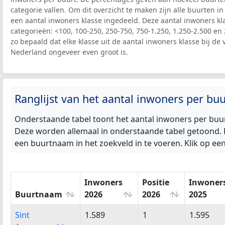
categorie vallen. Om dit overzicht te maken zijn alle buurten
een aantal inwoners klasse ingedeeld. Deze aantal inwoners kl
categorieën: <100, 100-250, 250-750, 750-1.250, 1.250-2.500 en 
zo bepaald dat elke klasse uit de aantal inwoners klasse bij de 
Nederland ongeveer even groot is.
Ranglijst van het aantal inwoners per b
Onderstaande tabel toont het aantal inwoners per buu
Deze worden allemaal in onderstaande tabel getoond. D
een buurtnaam in het zoekveld in te voeren. Klik op e
Inwoners
Positie
Inwoner
Buurtnaam
2026
2026
2025
Buurtnaam
Inwoners
Positie
Inwoner
Sint
1.589
1
1.595
2026
2026
2025