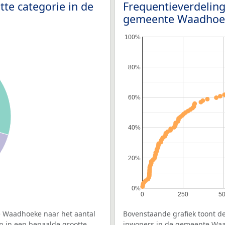
tte categorie in de
Frequentieverdeling
gemeente Waadho
100%
80%
60%
40%
20%
0%
0
250
5
e Waadhoeke naar het aantal
Bovenstaande grafiek toont de
n in een bepaalde grootte
inwoners in de gemeente Waad