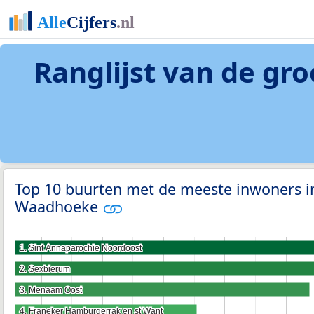
Ranglijst van de gro
Top 10 buurten met de meeste inwoners 
Waadhoeke
1. Sint Annaparochie Noordoost
1. Sint Annaparochie Noordoost
2. Sexbierum
2. Sexbierum
3. Menaam Oost
3. Menaam Oost
4. Franeker Hamburgerrak en st Want
4. Franeker Hamburgerrak en st Want