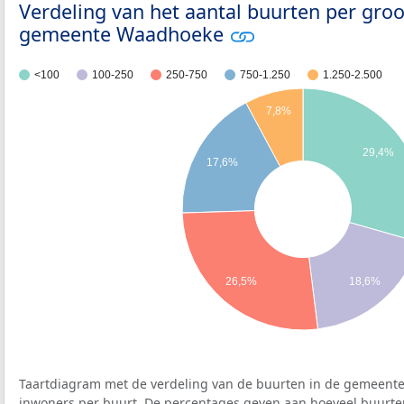
Verdeling van het aantal buurten per groo
gemeente Waadhoeke
<100
100-250
250-750
750-1.250
1.250-2.500
7,8%
29,4%
17,6%
26,5%
18,6%
Taartdiagram met de verdeling van de buurten in de gemeent
inwoners per buurt. De percentages geven aan hoeveel buurte