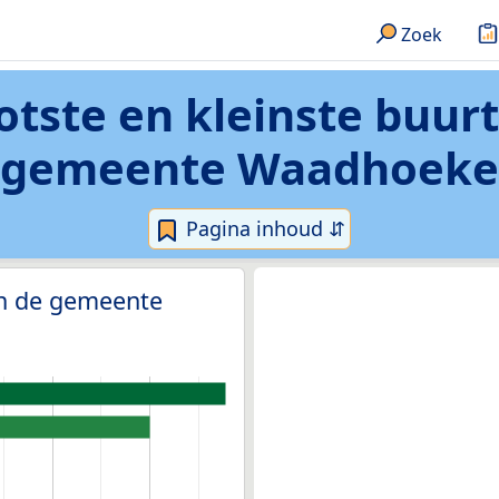
Zoek
otste en kleinste buur
gemeente Waadhoeke
Pagina inhoud ⇵
in de gemeente