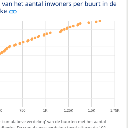
 van het aantal inwoners per buurt in de
eke
00
750
1K
1,25K
1,5K
1,75K
 'cumulatieve verdeling' van de buurten met het aantal
hoeke. De cumulatieve verdeling toont elk van de 102