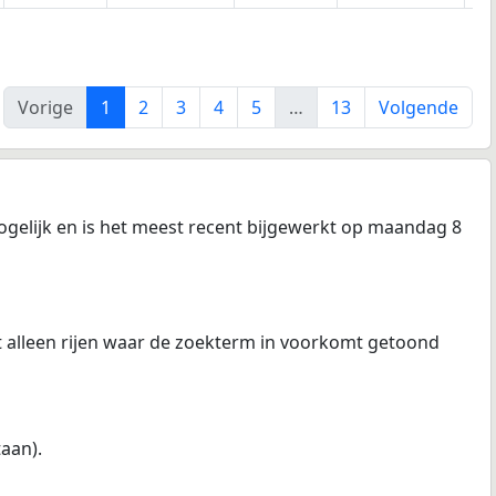
Vorige
1
2
3
4
5
…
13
Volgende
gelijk en is het meest recent bijgewerkt op maandag 8
at alleen rijen waar de zoekterm in voorkomt getoond
taan).