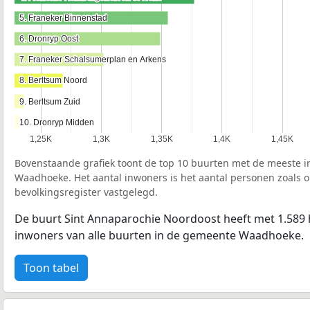
5. Franeker Binnenstad
5. Franeker Binnenstad
6. Dronryp Oost
6. Dronryp Oost
7. Franeker Schalsumerplan en Arkens
7. Franeker Schalsumerplan en Arkens
8. Berltsum Noord
8. Berltsum Noord
9. Berltsum Zuid
9. Berltsum Zuid
10. Dronryp Midden
10. Dronryp Midden
1,25K
1,3K
1,35K
1,4K
1,45K
Bovenstaande grafiek toont de top 10 buurten met de meeste 
Waadhoeke. Het aantal inwoners is het aantal personen zoals op
bevolkingsregister vastgelegd.
De buurt Sint Annaparochie Noordoost heeft met 1.589 
inwoners van alle buurten in de gemeente Waadhoeke.
Toon tabel