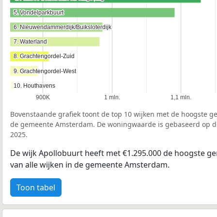
5. Vondelparkbuurt
5. Vondelparkbuurt
6. Nieuwendammerdijk/Buiksloterdijk
6. Nieuwendammerdijk/Buiksloterdijk
7. Waterland
7. Waterland
8. Grachtengordel-Zuid
8. Grachtengordel-Zuid
9. Grachtengordel-West
9. Grachtengordel-West
10. Houthavens
10. Houthavens
900K
1 mln.
1,1 mln.
Bovenstaande grafiek toont de top 10 wijken met de hoogste 
de gemeente Amsterdam. De woningwaarde is gebaseerd op 
2025.
De wijk Apollobuurt heeft met €1.295.000 de hoogste 
van alle wijken in de gemeente Amsterdam.
Toon tabel