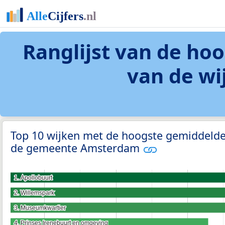
Ranglijst van de h
van de w
Top 10 wijken met de hoogste gemiddeld
de gemeente Amsterdam
1. Apollobuurt
1. Apollobuurt
2. Willemspark
2. Willemspark
3. Museumkwartier
3. Museumkwartier
4. Prinses Irenebuurt en omgeving
4. Prinses Irenebuurt en omgeving