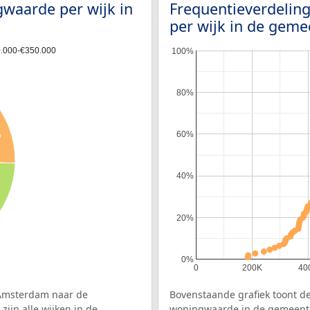
waarde per wijk in
Frequentieverdeli
per wijk in de ge
.000-€350.000
100%
80%
60%
%
40%
20%
0%
0
200K
40
 Amsterdam naar de
Bovenstaande grafiek toont d
ijn alle wijken in de
woningwaarde in de gemeente