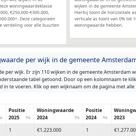
Deze woningwaardeklasse
wijken in de gemeente Amster
.000, €250.000-€300.000,
Hierbij toont de horizontale 
500.000+. Deze categorieën
verticale as toont van 0% tot
e verdeling voor alle buurten
woningwaarde hebben.
gwaarde per wijk in de gemeente Amsterda
 per wijk. Er zijn 110 wijken in de gemeente Amsterdam 
derstaande tabel getoond. Door op een kolomnaam te klikke
 in te voeren. Klik op een wijknaam om de pagina met alle 
Positie
Woningwaarde
Positie
Woningw
2025
2024
2024
2023
Positie
Woningwaarde
Positie
Woningw
1
€1.223.000
1
€1.277.00
2025
2024
2024
2023