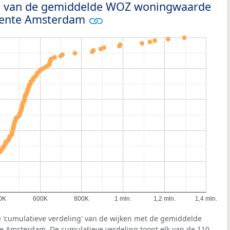
ng van de gemiddelde WOZ woningwaarde
meente Amsterdam
0K
600K
800K
1 mln.
1,2 mln.
1,4 mln.
e 'cumulatieve verdeling' van de wijken met de gemiddelde
 Amsterdam. De cumulatieve verdeling toont elk van de 110