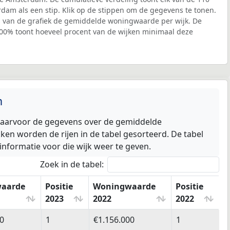
dam als een stip. Klik op de stippen om de gegevens te tonen.
as van de grafiek de gemiddelde woningwaarde per wijk. De
 100% toont hoeveel procent van de wijken minimaal deze
m
waarvoor de gegevens over de gemiddelde
n worden de rijen in de tabel gesorteerd. De tabel
informatie voor die wijk weer te geven.
Zoek in de tabel:
aarde
Positie
Woningwaarde
Positie
W
2023
2022
2022
2
aarde
Positie
Woningwaarde
Positie
W
0
1
€1.156.000
1
€
2023
2022
2022
2