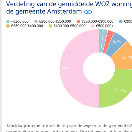
Verdeling van de gemiddelde WOZ woning
de gemeente Amsterdam
<€200.000
€200.000-€250.000
€250.000-€300.000
€300
€350.000-€400.000
€400.000-€500.000
€500.000+
6,4%
12,7
50%
24,5%
Taartdiagram met de verdeling van de wijken in de gemeente
gemiddelde woningwaarde per wijk. Om dit overzicht te maken z