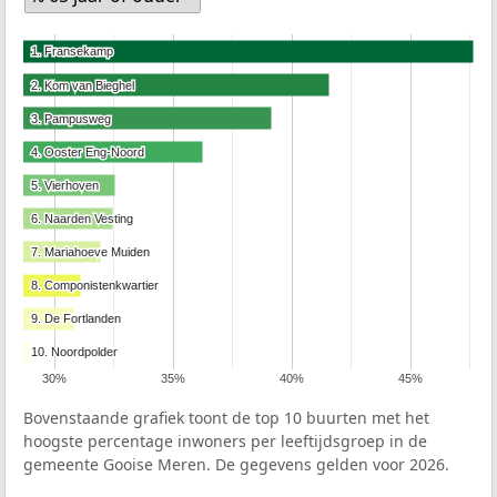
1. Fransekamp
1. Fransekamp
2. Kom van Bieghel
2. Kom van Bieghel
3. Pampusweg
3. Pampusweg
4. Ooster Eng-Noord
4. Ooster Eng-Noord
5. Vierhoven
5. Vierhoven
6. Naarden Vesting
6. Naarden Vesting
7. Mariahoeve Muiden
7. Mariahoeve Muiden
8. Componistenkwartier
8. Componistenkwartier
9. De Fortlanden
9. De Fortlanden
10. Noordpolder
10. Noordpolder
30%
35%
40%
45%
Bovenstaande grafiek toont de top 10 buurten met het
hoogste percentage inwoners per leeftijdsgroep in de
gemeente Gooise Meren. De gegevens gelden voor 2026.