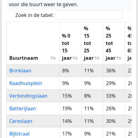
voor die buurt weer te geven.
Zoek in de tabel:
%
%
%
% 0
15
25
45
tot
tot
tot
tot
15
25
45
65
Buurtnaam
jaar
jaar
jaar
jaar
Buurtnaam
% 0
%
%
%
Brinklaan
8%
11%
36%
23%
tot
15
25
45
15
tot
tot
tot
Raadhuisplein
9%
9%
29%
26%
jaar
25
45
65
Verbindingslaan
15%
8%
33%
28%
jaar
jaar
jaar
Batterijlaan
19%
11%
26%
29%
Cereslaan
14%
11%
30%
29%
Bijlstraat
17%
9%
21%
29%