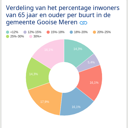
Verdeling van het percentage inwoners
van 65 jaar en ouder per buurt in de
gemeente Gooise Meren
<12%
12%-15%
15%-18%
18%-20%
20%-25%
25%-30%
30%+
14,3%
16,1%
5,4%
14,3%
16,1%
17,9%
16,1%