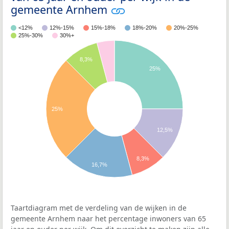
gemeente Arnhem
<12%
12%-15%
15%-18%
18%-20%
20%-25%
25%-30%
30%+
8,3%
25%
25%
12,5%
8,3%
16,7%
Taartdiagram met de verdeling van de wijken in de
gemeente Arnhem naar het percentage inwoners van 65