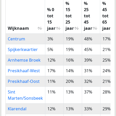
%
%
%
% 0
15
25
45
tot
tot
tot
tot
15
25
45
65
Wijknaam
jaar
jaar
jaar
jaar
Wijknaam
% 0
%
%
%
Centrum
3%
19%
48%
17%
tot
15
25
45
15
tot
tot
tot
Spijkerkwartier
5%
19%
45%
21%
jaar
25
45
65
Arnhemse Broek
12%
16%
39%
25%
jaar
jaar
jaar
Presikhaaf-West
17%
14%
31%
24%
Presikhaaf-Oost
11%
20%
32%
21%
Sint
11%
13%
37%
28%
Marten/Sonsbeek
Klarendal
12%
13%
33%
29%