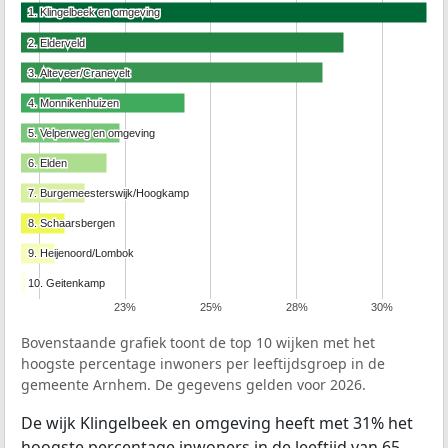
1. Klingelbeek en omgeving
1. Klingelbeek en omgeving
2. Elderveld
2. Elderveld
3. Alteveer/Cranevelt
3. Alteveer/Cranevelt
4. Monnikenhuizen
4. Monnikenhuizen
5. Velperweg en omgeving
5. Velperweg en omgeving
6. Elden
6. Elden
7. Burgemeesterswijk/Hoogkamp
7. Burgemeesterswijk/Hoogkamp
8. Schaarsbergen
8. Schaarsbergen
9. Heijenoord/Lombok
9. Heijenoord/Lombok
10. Geitenkamp
10. Geitenkamp
23%
25%
28%
30%
Bovenstaande grafiek toont de top 10 wijken met het
hoogste percentage inwoners per leeftijdsgroep in de
gemeente Arnhem. De gegevens gelden voor 2026.
De wijk Klingelbeek en omgeving heeft met 31% het
hoogste percentage inwoners in de leeftijd van 65