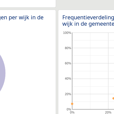
en per wijk in de
Frequentieverdelin
wijk in de gemeent
100%
80%
60%
40%
20%
0%
0%
20%