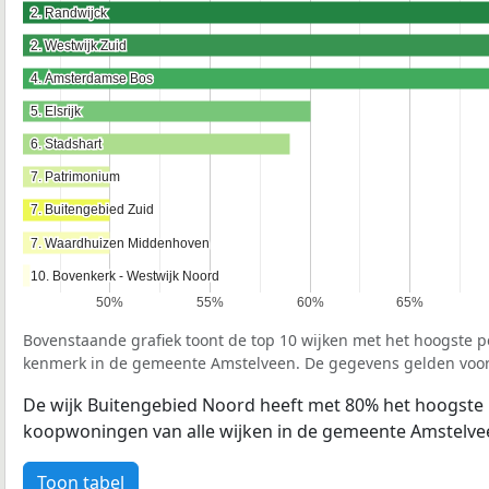
2. Randwijck
2. Randwijck
2. Westwijk Zuid
2. Westwijk Zuid
4. Amsterdamse Bos
4. Amsterdamse Bos
5. Elsrijk
5. Elsrijk
6. Stadshart
6. Stadshart
7. Patrimonium
7. Patrimonium
7. Buitengebied Zuid
7. Buitengebied Zuid
7. Waardhuizen Middenhoven
7. Waardhuizen Middenhoven
10. Bovenkerk - Westwijk Noord
10. Bovenkerk - Westwijk Noord
50%
55%
60%
65%
Bovenstaande grafiek toont de top 10 wijken met het hoogste
kenmerk in de gemeente Amstelveen. De gegevens gelden voor
De wijk Buitengebied Noord heeft met 80% het hoogste
koopwoningen van alle wijken in de gemeente Amstelve
Toon tabel