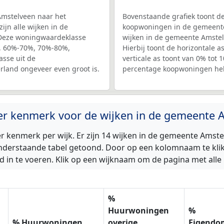
Amstelveen naar het
Bovenstaande grafiek toont de
jn alle wijken in de
koopwoningen in de gemeente 
Deze woningwaardeklasse
wijken in de gemeente Amstelv
%, 60%-70%, 70%-80%,
Hierbij toont de horizontale 
asse uit de
verticale as toont van 0% tot
rland ongeveer even groot is.
percentage koopwoningen he
per kenmerk voor de wijken in de gemeente 
 kenmerk per wijk. Er zijn 14 wijken in de gemeente Amst
derstaande tabel getoond. Door op een kolomnaam te klikke
 in te voeren. Klik op een wijknaam om de pagina met alle 
%
Huurwoningen
%
% Huurwoningen
overige
Eigendo