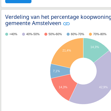
Verdeling van het percentage koopwoning
gemeente Amstelveen
<40%
40%-50%
50%-60%
60%-70%
70%-80%
14,3%
21,4%
7,1%
14,3%
42,9%