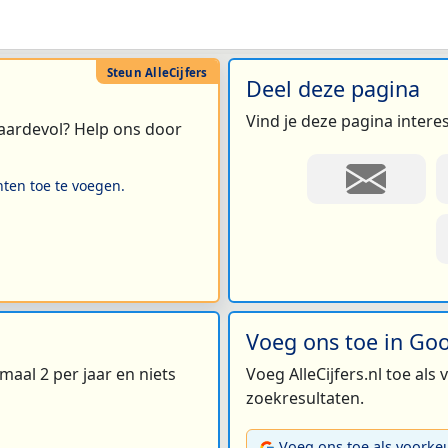
Deel deze pagina
Vind je deze pagina intere
 waardevol? Help ons door
hten toe te voegen.
Voeg ons toe in Go
maal 2 per jaar en niets
Voeg AlleCijfers.nl toe als
zoekresultaten.
Voeg ons toe als voorke