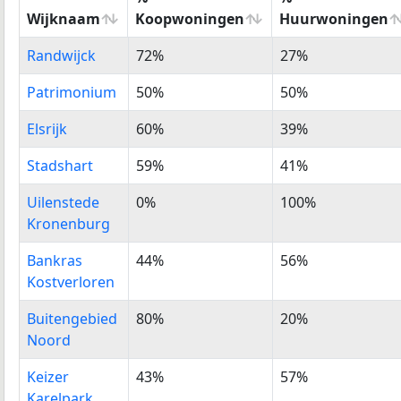
Wijknaam
Koopwoningen
Huurwoningen
Wijknaam
%
%
Randwijck
72%
27%
Koopwoningen
Huurwoningen
Patrimonium
50%
50%
Elsrijk
60%
39%
Stadshart
59%
41%
Uilenstede
0%
100%
Kronenburg
Bankras
44%
56%
Kostverloren
Buitengebied
80%
20%
Noord
Keizer
43%
57%
Karelpark