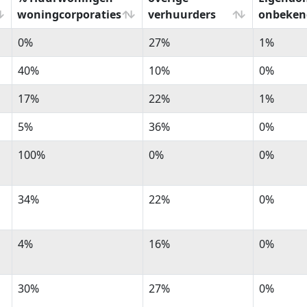
woningcorporaties
verhuurders
onbeken
% Huurwoningen
%
%
0%
27%
1%
woningcorporaties
Huurwoningen
Eigendo
overige
onbeken
40%
10%
0%
verhuurders
17%
22%
1%
5%
36%
0%
100%
0%
0%
34%
22%
0%
4%
16%
0%
30%
27%
0%