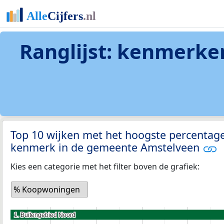
Ranglijst: kenmerke
Top 10 wijken met het hoogste percentag
kenmerk in de gemeente Amstelveen
Kies een categorie met het filter boven de grafiek:
% Koopwoningen
1. Buitengebied Noord
1. Buitengebied Noord