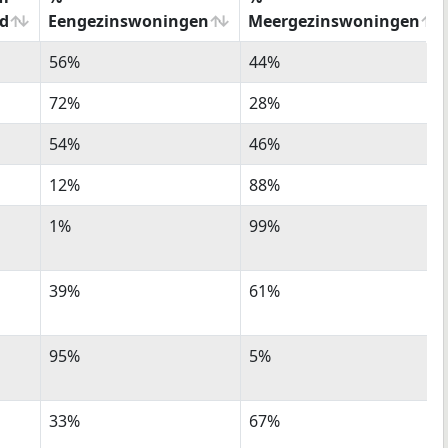
d
Eengezinswoningen
Meergezinswoningen
%
%
56%
44%
m
Eengezinswoningen
Meergezinswoningen
d
72%
28%
54%
46%
12%
88%
1%
99%
39%
61%
95%
5%
33%
67%