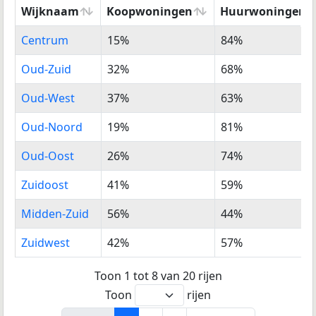
Wijknaam
Koopwoningen
Huurwoningen
Wijknaam
%
%
Centrum
15%
84%
Koopwoningen
Huurwoningen
Oud-Zuid
32%
68%
Oud-West
37%
63%
Oud-Noord
19%
81%
Oud-Oost
26%
74%
Zuidoost
41%
59%
Midden-Zuid
56%
44%
Zuidwest
42%
57%
Toon 1 tot 8 van 20 rijen
Toon
rijen