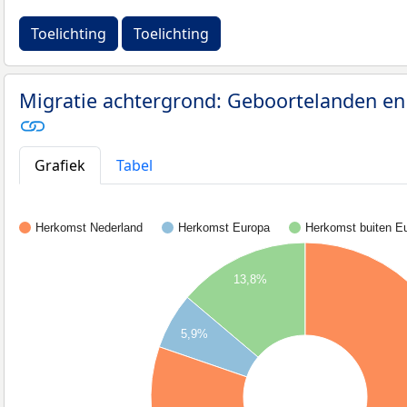
Toelichting
Toelichting
Migratie achtergrond: Geboortelanden e
Grafiek
Tabel
Herkomst Nederland
Herkomst Europa
Herkomst buiten E
13,8%
5,9%