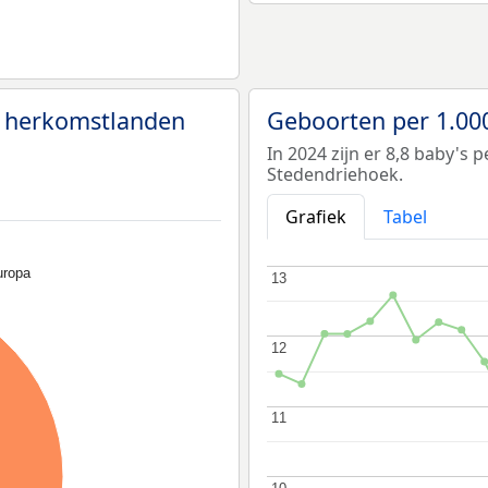
n herkomstlanden
Geboorten per 1.00
In 2024 zijn er 8,8 baby's
Stedendriehoek.
Grafiek
Tabel
uropa
13
13
12
12
11
11