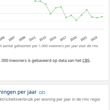
2021
2013
005
2019
2011
2017
2009
2023
2015
2007
t aantal geboorten per 1.000 inwoners per jaar voor de rmc
1.000 inwoners is gebaseerd op data van het
CBS
.
ningen per jaar
triciteitsverbruik per woning per jaar in de rmc regio