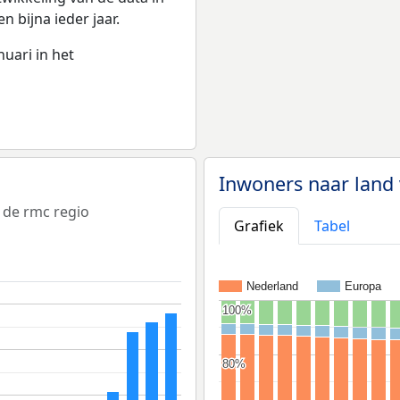
en bijna ieder jaar.
nuari in het
Inwoners naar land
de rmc regio
Grafiek
Tabel
Nederland
Europa
100%
100%
80%
80%