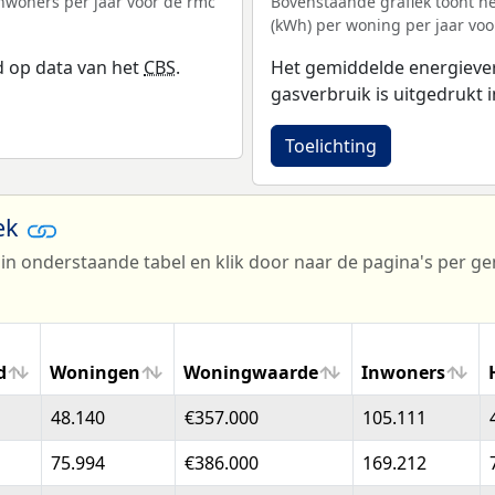
inwoners per jaar voor de rmc
Bovenstaande grafiek toont he
(kWh) per woning per jaar voo
d op data van het
CBS
.
Het gemiddelde energiever
gasverbruik is uitgedrukt i
Toelichting
oek
in onderstaande tabel en klik door naar de pagina's per g
d
Woningen
Woningwaarde
Inwoners
d
Woningen
Woningwaarde
Inwoners
48.140
€357.000
105.111
75.994
€386.000
169.212