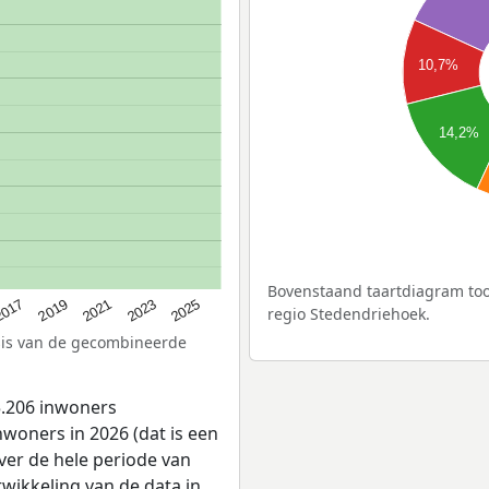
10,7%
14,2%
Bovenstaand taartdiagram too
2025
017
2019
2021
2023
regio Stedendriehoek.
asis van de gecombineerde
5.206 inwoners
woners in 2026 (dat is een
ver de hele periode van
wikkeling van de data in