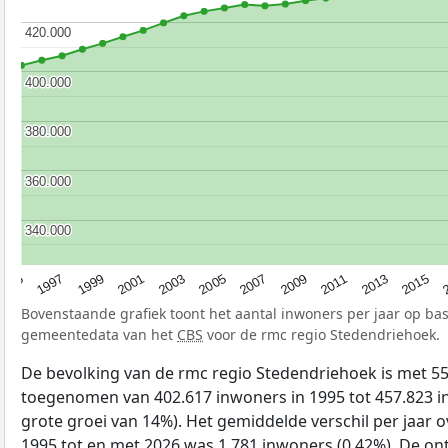
420.000
420.000
400.000
400.000
380.000
380.000
360.000
360.000
340.000
340.000
2013
2001
2015
2003
2
2005
2007
1995
2009
1997
2011
1999
Bovenstaande grafiek toont het aantal inwoners per jaar op b
gemeentedata van het
CBS
voor de rmc regio Stedendriehoek.
De bevolking van de rmc regio Stedendriehoek is met 5
toegenomen van 402.617 inwoners in 1995 tot 457.823 in
grote groei van 14%). Het gemiddelde verschil per jaar o
1995 tot en met 2026 was 1.781 inwoners (0,42%). De ont