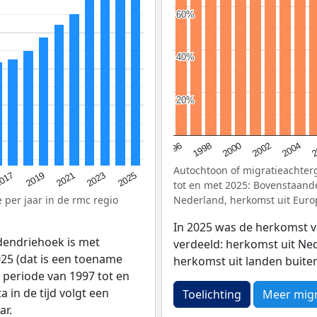
60%
60%
40%
40%
20%
20%
2
1998
2004
1996
2002
2000
Autochtoon of migratieachter
2023
017
2025
2019
2021
tot en met 2025: Bovenstaande
per jaar in de rmc regio
Nederland, herkomst uit Euro
In 2025 was de herkomst v
dendriehoek is met
verdeeld: herkomst uit Ne
025 (dat is een toename
herkomst uit landen buite
 periode van 1997 tot en
 in de tijd volgt een
Toelichting
Meer migr
ar.