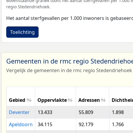
Bovenstaande grafiek toont het aantal sterfgevallen per 1.000 
regio Stedendriehoek.
Het aantal sterfgevallen per 1.000 inwoners is gebaseer
Toelichting
Gemeenten in de rmc regio Stedendrieh
Vergelijk de gemeenten in de rmc regio Stedendriehoek 
Gebied
Oppervlakte
Adressen
Dichthei
Gebied
Oppervlakte
Adressen
Dichthei
Deventer
13.433
55.809
1.898
Apeldoorn
34.115
92.179
1.766