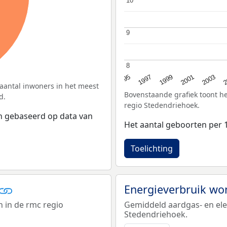
10
10
9
9
8
8
2
1997
2003
1995
2001
1999
 aantal inwoners in het meest
Bovenstaande grafiek toont he
d.
regio Stedendriehoek.
jn gebaseerd op data van
Het aantal geboorten per 
Toelichting
Energieverbruik wo
n in de rmc regio
Gemiddeld aardgas- en elek
Stedendriehoek.