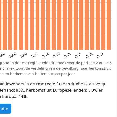
2022
2014
006
2020
2012
2018
2010
2024
2016
2008
grond in de rmc regio Stedendriehoek voor de periode van 1996
 grafiek toont de verdeling van de bevolking naar herkomst uit
pa en herkomst van buiten Europa per jaar.
an inwoners in de rmc regio Stedendriehoek als volgt
derland: 80%, herkomst uit Europese landen: 5,9% en
n Europa: 14%.
atie