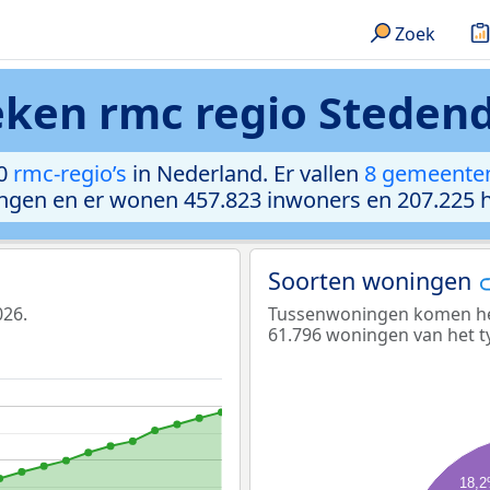
Zoek
ieken rmc regio Steden
40
rmc-regio’s
in Nederland. Er vallen
8 gemeente
ingen en er wonen 457.823 inwoners en 207.225 
Soorten woningen
026.
Tussenwoningen komen het 
61.796 woningen van het 
18,