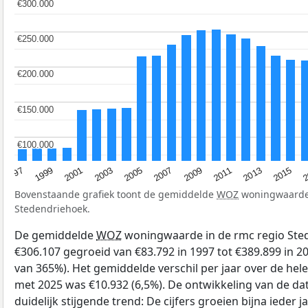
€300.000
€300.000
€250.000
€250.000
€200.000
€200.000
€150.000
€150.000
€100.000
€100.000
2007
2015
2001
2009
2
2003
2011
1997
2005
2013
1999
Bovenstaande grafiek toont de gemiddelde
WOZ
woningwaarde 
Stedendriehoek.
De gemiddelde
WOZ
woningwaarde in de rmc regio Ste
€306.107 gegroeid van €83.792 in 1997 tot €389.899 in 2
van 365%). Het gemiddelde verschil per jaar over de hele
met 2025 was €10.932 (6,5%). De ontwikkeling van de data
duidelijk stijgende trend: De cijfers groeien bijna ieder ja