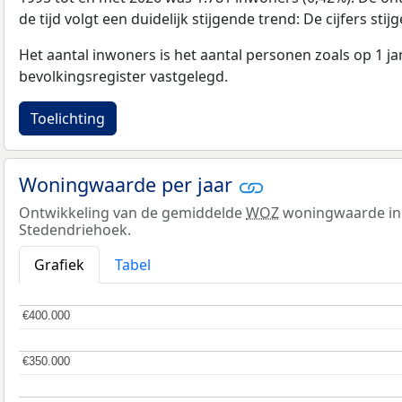
de tijd volgt een duidelijk stijgende trend: De cijfers stijg
Het aantal inwoners is het aantal personen zoals op 1 ja
bevolkingsregister vastgelegd.
Toelichting
Woningwaarde per jaar
Ontwikkeling van de gemiddelde
WOZ
woningwaarde in 
Stedendriehoek.
Grafiek
Tabel
€400.000
€400.000
€350.000
€350.000