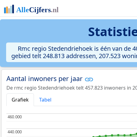
Statist
Rmc regio Stedendriehoek is één van de 
gebied telt 248.813 addressen, 207.523 won
Aantal inwoners per jaar
De rmc regio Stedendriehoek telt 457.823 inwoners in 2
Grafiek
Tabel
460.000
460.000
440.000
440.000