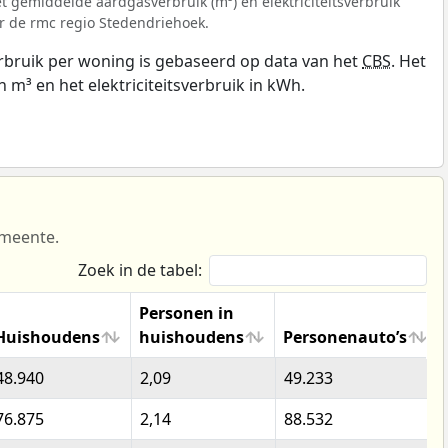
t gemiddelde aardgasverbruik (m³) en elektriciteitsverbruik
r de rmc regio Stedendriehoek.
bruik per woning is gebaseerd op data van het
CBS
. Het
n m³ en het elektriciteitsverbruik in kWh.
emeente.
Zoek in de tabel:
Personen in
Huishoudens
huishoudens
Personenauto’s
Huishoudens
Personen in
Personenauto’s
48.940
2,09
49.233
huishoudens
76.875
2,14
88.532