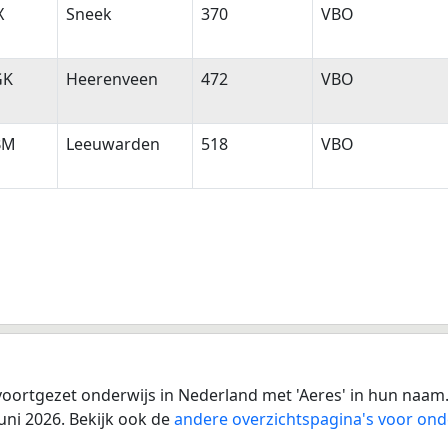
X
Sneek
370
VBO
GK
Heerenveen
472
VBO
BM
Leeuwarden
518
VBO
:
voortgezet onderwijs in Nederland met 'Aeres' in hun naam.
uni 2026. Bekijk ook de
andere overzichtspagina's voor ond