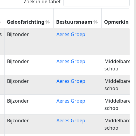
Zoek in de tabel:
Geloofsrichting
Bestuursnaam
Opmerking
Geloofsrichting
Bestuursnaam
Opmerking
s
Bijzonder
Aeres Groep
Bijzonder
Aeres Groep
Middelbare
school
Bijzonder
Aeres Groep
Middelbare
school
Bijzonder
Aeres Groep
Middelbare
school
Bijzonder
Aeres Groep
Middelbare
school