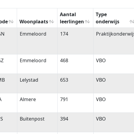
Aantal
Type
ode
Woonplaats
leerlingen
onderwijs
ode
Woonplaats
Aantal
Type
GN
Emmeloord
174
Praktijkonderwij
leerlingen
onderwijs
GZ
Emmeloord
468
VBO
MB
Lelystad
653
VBO
A
Almere
791
VBO
PS
Buitenpost
394
VBO