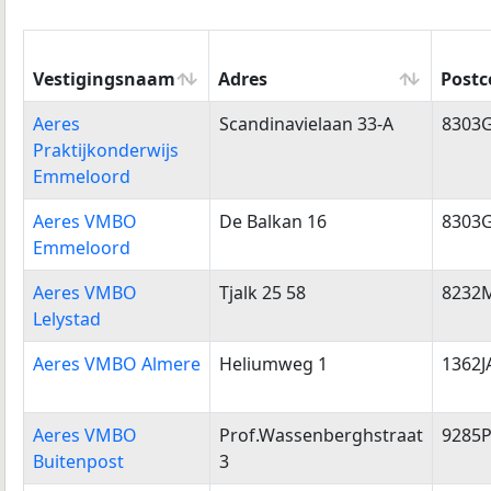
Vestigingsnaam
Adres
Postc
Vestigingsnaam
Adres
Postc
Aeres
Scandinavielaan 33-A
8303
Praktijkonderwijs
Emmeloord
Aeres VMBO
De Balkan 16
8303
Emmeloord
Aeres VMBO
Tjalk 25 58
8232
Lelystad
Aeres VMBO Almere
Heliumweg 1
1362J
Aeres VMBO
Prof.Wassenberghstraat
9285
Buitenpost
3