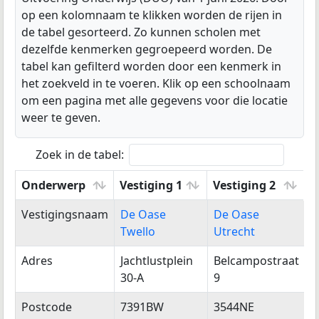
op een kolomnaam te klikken worden de rijen in
de tabel gesorteerd. Zo kunnen scholen met
dezelfde kenmerken gegroepeerd worden. De
tabel kan gefilterd worden door een kenmerk in
het zoekveld in te voeren. Klik op een schoolnaam
om een pagina met alle gegevens voor die locatie
weer te geven.
Zoek in de tabel:
Onderwerp
Vestiging 1
Vestiging 2
V
Onderwerp
Vestiging 1
Vestiging 2
V
Vestigingsnaam
De Oase
De Oase
D
Twello
Utrecht
H
Adres
Jachtlustplein
Belcampostraat
G
30-A
9
5
Postcode
7391BW
3544NE
7