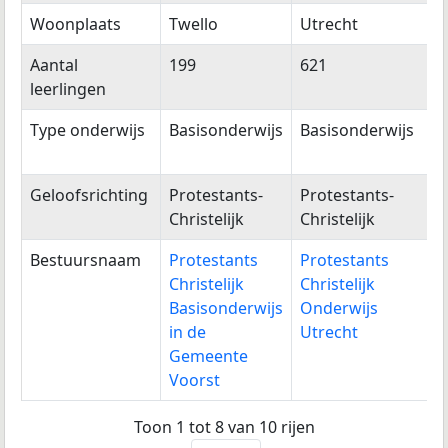
Woonplaats
Twello
Utrecht
H
Aantal
199
621
1
leerlingen
Type onderwijs
Basisonderwijs
Basisonderwijs
S
B
Geloofsrichting
Protestants-
Protestants-
P
Christelijk
Christelijk
C
Bestuursnaam
Protestants
Protestants
Christelijk
Christelijk
Basisonderwijs
Onderwijs
in de
Utrecht
Gemeente
Voorst
Toon 1 tot 8 van 10 rijen