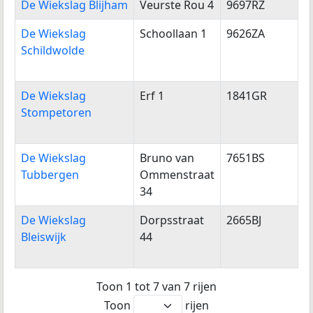
De Wiekslag Blijham
Veurste Rou 4
9697RZ
B
De Wiekslag
Schoollaan 1
9626ZA
S
Schildwolde
De Wiekslag
Erf 1
1841GR
S
Stompetoren
De Wiekslag
Bruno van
7651BS
T
Tubbergen
Ommenstraat
34
De Wiekslag
Dorpsstraat
2665BJ
B
Bleiswijk
44
Toon 1 tot 7 van 7 rijen
Toon
rijen