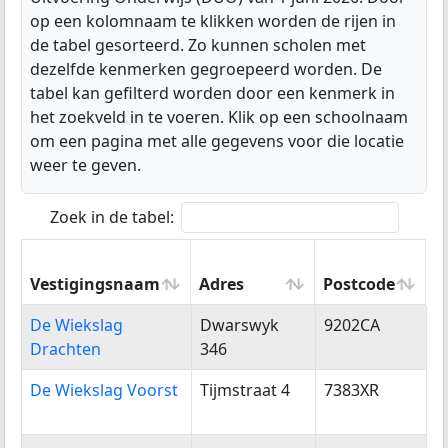
op een kolomnaam te klikken worden de rijen in
de tabel gesorteerd. Zo kunnen scholen met
dezelfde kenmerken gegroepeerd worden. De
tabel kan gefilterd worden door een kenmerk in
het zoekveld in te voeren. Klik op een schoolnaam
om een pagina met alle gegevens voor die locatie
weer te geven.
Zoek in de tabel:
Vestigingsnaam
Adres
Postcode
W
Vestigingsnaam
Adres
Postcode
W
De Wiekslag
Dwarswyk
9202CA
D
Drachten
346
De Wiekslag Voorst
Tijmstraat 4
7383XR
V