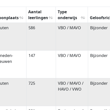
Aantal
Type
onplaats
leerlingen
onderwijs
Geloofsri
oonplaats
Aantal
Type
Geloofsri
uten
586
VBO / MAVO
Bijzonder
leerlingen
onderwijs
neden-
147
VBO / MAVO
Bijzonder
eeuwen
uten
725
VBO / MAVO /
Bijzonder
HAVO / VWO