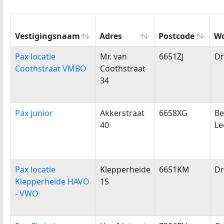
Vestigingsnaam
Adres
Postcode
Wo
Vestigingsnaam
Adres
Postcode
W
Pax locatie
Mr. van
6651ZJ
Dr
Coothstraat VMBO
Coothstraat
34
Pax junior
Akkerstraat
6658XG
Be
40
L
Pax locatie
Klepperheide
6651KM
Dr
Klepperheide HAVO
15
- VWO