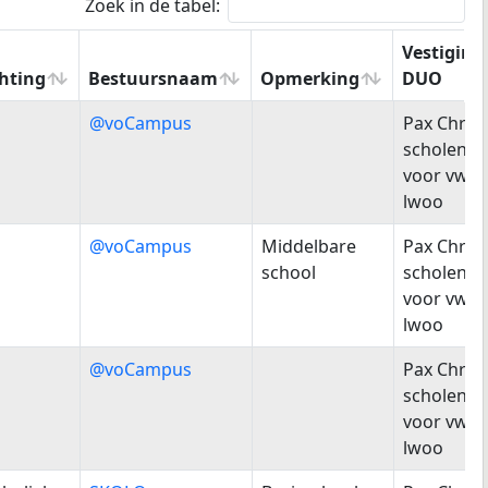
Zoek in de tabel:
Vestigin
chting
Bestuursnaam
Opmerking
DUO
chting
Bestuursnaam
Opmerking
Vestigin
@voCampus
Pax Christ
DUO
scholeng
voor vwo
lwoo
@voCampus
Middelbare
Pax Christ
school
scholeng
voor vwo
lwoo
@voCampus
Pax Christ
scholeng
voor vwo
lwoo