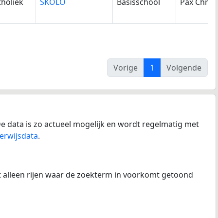
holiek
SKOLO
Basisschool
Pax Christ
Vorige
1
Volgende
e data is zo actueel mogelijk en wordt regelmatig met
erwijsdata
.
at alleen rijen waar de zoekterm in voorkomt getoond