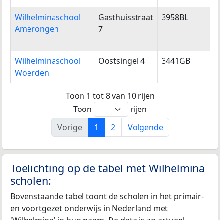
Wilhelminaschool
Gasthuisstraat
3958BL
Amerongen
7
Wilhelminaschool
Oostsingel 4
3441GB
Woerden
Toon 1 tot 8 van 10 rijen
Toon
rijen
Vorige
1
2
Volgende
Toelichting op de tabel met Wilhelmina
scholen:
Bovenstaande tabel toont de scholen in het primair-
en voortgezet onderwijs in Nederland met
'Wilhelmina' in hun naam. De data is zo actueel