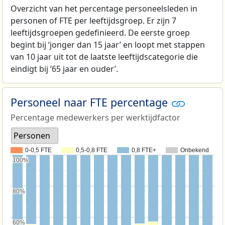
Overzicht van het percentage personeelsleden in
personen of FTE per leeftijdsgroep. Er zijn 7
leeftijdsgroepen gedefinieerd. De eerste groep
begint bij ‘jonger dan 15 jaar’ en loopt met stappen
van 10 jaar uit tot de laatste leeftijdscategorie die
eindigt bij ‘65 jaar en ouder’.
Personeel naar FTE percentage
Percentage medewerkers per werktijdfactor
Personen
0-0,5 FTE
0,5-0,8 FTE
0,8 FTE+
Onbekend
100%
100%
80%
80%
60%
60%