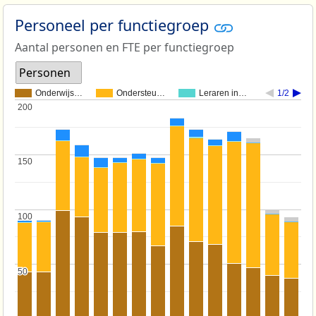
Personeel per functiegroep
Aantal personen en FTE per functiegroep
Personen
Onderwijs…
Ondersteu…
Leraren in…
1/2
200
200
150
150
100
100
50
50