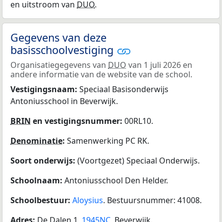
en uitstroom van
DUO
.
Gegevens van deze
basisschoolvestiging
Organisatiegegevens van
DUO
van 1 juli 2026 en
andere informatie van de website van de school.
Vestigingsnaam:
Speciaal Basisonderwijs
Antoniusschool in Beverwijk.
BRIN
en vestigingsnummer:
00RL10.
Denominatie
:
Samenwerking PC RK.
Soort onderwijs:
(Voortgezet) Speciaal Onderwijs.
Schoolnaam:
Antoniusschool Den Helder.
Schoolbestuur:
Aloysius
. Bestuursnummer: 41008.
Adres:
De Dalen 1,
1945NC
, Beverwijk.