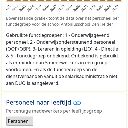
2011
2012
2013
2014
2015
2016
2017
2018
2019
2020
2021
2022
2023
2024
2025
Bovenstaande grafiek toont de data over het personeel per
functiegroep voor de school Antoniusschool Den Helder.
Gebruikte functiegroepen: 1 - Onderwijsgevend
personeel, 2 - Onderwijsondersteunend personeel
(OOP/OBP), 3- Leraren in opleiding (LIO), 4 - Directie
& 5 - Functiegroep onbekend. Onbekend is gebruikt
als er minder dan 5 medewerkers in een groep
voorkomen. En als de functiegroep van de
dienstverbanden vanuit de salarisadministratie niet
aan DUO is aangeleverd.
Personeel naar leeftijd
Percentage medewerkers per leeftijdsgroep
Personen