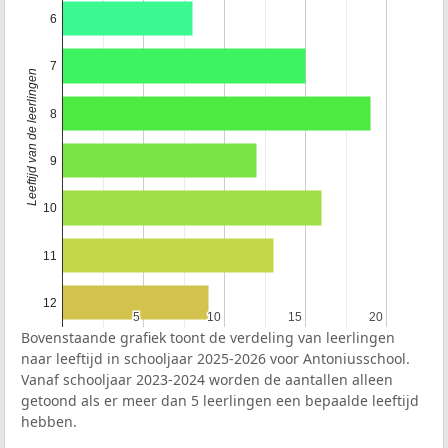
6
7
Leeftijd van de leerlingen
8
9
10
11
12
5
5
10
10
15
15
20
20
Bovenstaande grafiek toont de verdeling van leerlingen
naar leeftijd in schooljaar 2025-2026 voor Antoniusschool.
Vanaf schooljaar 2023-2024 worden de aantallen alleen
getoond als er meer dan 5 leerlingen een bepaalde leeftijd
hebben.