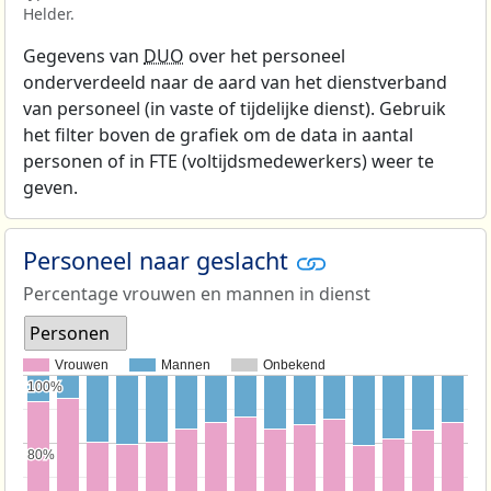
Helder.
Gegevens van
DUO
over het personeel
onderverdeeld naar de aard van het dienstverband
van personeel (in vaste of tijdelijke dienst). Gebruik
het filter boven de grafiek om de data in aantal
personen of in FTE (voltijdsmedewerkers) weer te
geven.
Personeel naar geslacht
Percentage vrouwen en mannen in dienst
Personen
Vrouwen
Mannen
Onbekend
100%
100%
80%
80%