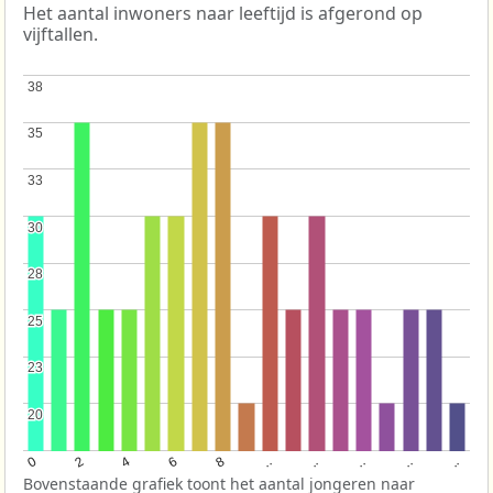
Het aantal inwoners naar leeftijd is afgerond op
vijftallen.
38
38
35
35
33
33
30
30
28
28
25
25
23
23
20
20
..
8
..
4
..
0
..
6
2
..
Bovenstaande grafiek toont het aantal jongeren naar