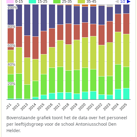
0-15
15-25
25-35
35-45
1/2
100%
100%
80%
80%
60%
60%
40%
40%
20%
20%
2011
2012
2013
2014
2015
2016
2017
2018
2019
2020
2021
2022
2023
2024
2025
Bovenstaande grafiek toont het de data over het personeel
per leeftijdsgroep voor de school Antoniusschool Den
Helder.