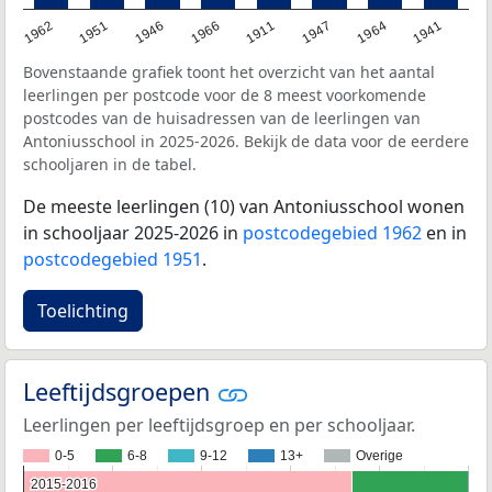
1962
1951
1946
1966
1911
1947
1964
1941
Bovenstaande grafiek toont het overzicht van het aantal
leerlingen per postcode voor de 8 meest voorkomende
postcodes van de huisadressen van de leerlingen van
Antoniusschool in 2025-2026. Bekijk de data voor de eerdere
schooljaren in de tabel.
De meeste leerlingen (10) van Antoniusschool wonen
in schooljaar 2025-2026 in
postcodegebied 1962
en in
postcodegebied 1951
.
Toelichting
Leeftijdsgroepen
Leerlingen per leeftijdsgroep en per schooljaar.
0-5
6-8
9-12
13+
Overige
2015-2016
2015-2016