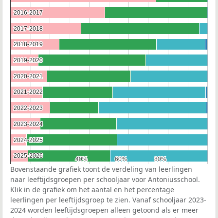
2016-2017
2016-2017
2017-2018
2017-2018
2018-2019
2018-2019
2019-2020
2019-2020
2020-2021
2020-2021
2021-2022
2021-2022
2022-2023
2022-2023
2023-2024
2023-2024
2024-2025
2024-2025
2025-2026
2025-2026
40%
40%
60%
60%
80%
80%
Bovenstaande grafiek toont de verdeling van leerlingen
naar leeftijdsgroepen per schooljaar voor Antoniusschool.
Klik in de grafiek om het aantal en het percentage
leerlingen per leeftijdsgroep te zien. Vanaf schooljaar 2023-
2024 worden leeftijdsgroepen alleen getoond als er meer