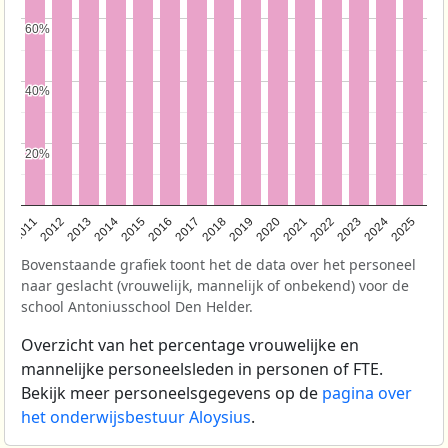
60%
60%
40%
40%
20%
20%
2011
2012
2013
2014
2015
2016
2017
2018
2019
2020
2021
2022
2023
2024
2025
Bovenstaande grafiek toont het de data over het personeel
naar geslacht (vrouwelijk, mannelijk of onbekend) voor de
school Antoniusschool Den Helder.
Overzicht van het percentage vrouwelijke en
mannelijke personeelsleden in personen of FTE.
Bekijk meer personeelsgegevens op de
pagina over
het onderwijsbestuur Aloysius
.