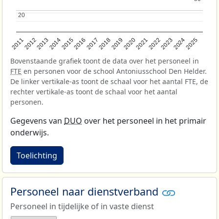
20
20
2013
2018
2023
2015
2020
2025
2012
2017
2022
2014
2019
2024
2011
2016
2021
Bovenstaande grafiek toont de data over het personeel in
FTE
en personen voor de school Antoniusschool Den Helder.
De linker vertikale-as toont de schaal voor het aantal FTE, de
rechter vertikale-as toont de schaal voor het aantal
personen.
Gegevens van
DUO
over het personeel in het primair
onderwijs.
Toelichting
Personeel naar dienstverband
Personeel in tijdelijke of in vaste dienst