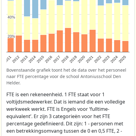
40%
40%
20%
20%
2011
2012
2013
2014
2015
2016
2017
2018
2019
2020
2021
2022
2023
2024
2025
Bovenstaande grafiek toont het de data over het personeel
naar FTE percentage voor de school Antoniusschool Den
Helder.
FTE is een rekeneenheid. 1 FTE staat voor 1
voltijdsmedewerker. Dat is iemand die een volledige
werkweek werkt. FTE is Engels voor ‘fulltime-
equivalent’. Er zijn 3 categorieën voor het FTE
percentage gedefinieerd. Dit zijn: 1 - personen met
een betrekkingsomvang tussen de 0 en 0,5 FTE, 2 -