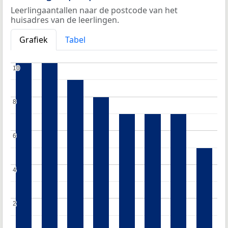
Leerlingaantallen naar de postcode van het
huisadres van de leerlingen.
Grafiek
Tabel
10
10
8
8
6
6
4
4
2
2