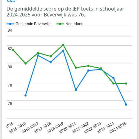
De gemiddelde score op de IEP toets in schooljaar
2024-2025 voor Beverwijk was 76.
Gemeente Beverwijk
Nederland
84
84
82
82
80
80
78
78
76
76
14-2015
2015-2016
2016-2017
2017-2018
2018-2019
2020-2021
2021-2022
2022-2023
2023-2024
2024-2025