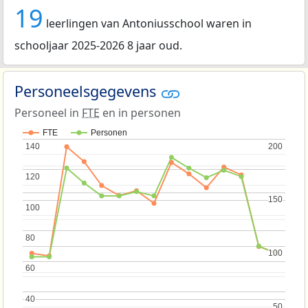
19
leerlingen van Antoniusschool waren in
schooljaar 2025-2026 8 jaar oud.
Personeelsgegevens
Personeel in
FTE
en in personen
FTE
Personen
140
140
200
200
120
120
150
150
100
100
80
80
100
100
60
60
40
40
50
50