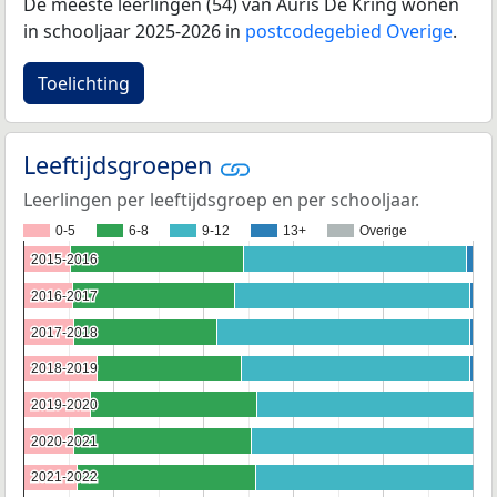
De meeste leerlingen (54) van Auris De Kring wonen
in schooljaar 2025-2026 in
postcodegebied Overige
.
Toelichting
Leeftijdsgroepen
Leerlingen per leeftijdsgroep en per schooljaar.
0-5
6-8
9-12
13+
Overige
2015-2016
2015-2016
2016-2017
2016-2017
2017-2018
2017-2018
2018-2019
2018-2019
2019-2020
2019-2020
2020-2021
2020-2021
2021-2022
2021-2022