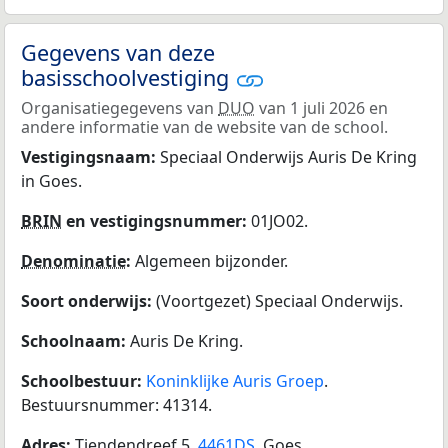
Gegevens van deze
basisschoolvestiging
Organisatiegegevens van
DUO
van 1 juli 2026 en
andere informatie van de website van de school.
Vestigingsnaam:
Speciaal Onderwijs Auris De Kring
in Goes.
BRIN
en vestigingsnummer:
01JO02.
Denominatie
:
Algemeen bijzonder.
Soort onderwijs:
(Voortgezet) Speciaal Onderwijs.
Schoolnaam:
Auris De Kring.
Schoolbestuur:
Koninklijke Auris Groep
.
Bestuursnummer: 41314.
Adres:
Tiendendreef 5,
4461DS
, Goes.