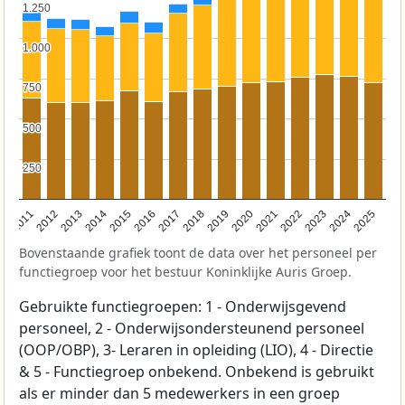
1.250
1.250
1.000
1.000
750
750
500
500
250
250
2011
2012
2013
2014
2015
2016
2017
2018
2019
2020
2021
2022
2023
2024
2025
Bovenstaande grafiek toont de data over het personeel per
functiegroep voor het bestuur Koninklijke Auris Groep.
Gebruikte functiegroepen: 1 - Onderwijsgevend
personeel, 2 - Onderwijsondersteunend personeel
(OOP/OBP), 3- Leraren in opleiding (LIO), 4 - Directie
& 5 - Functiegroep onbekend. Onbekend is gebruikt
als er minder dan 5 medewerkers in een groep