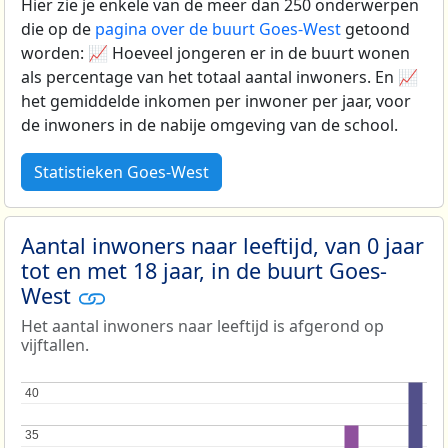
Hier zie je enkele van de meer dan 250 onderwerpen
die op de
pagina over de buurt Goes-West
getoond
worden: 📈 Hoeveel jongeren er in de buurt wonen
als percentage van het totaal aantal inwoners. En 📈
het gemiddelde inkomen per inwoner per jaar, voor
de inwoners in de nabije omgeving van de school.
Statistieken Goes-West
Aantal inwoners naar leeftijd, van 0 jaar
tot en met 18 jaar, in de buurt Goes-
West
Het aantal inwoners naar leeftijd is afgerond op
vijftallen.
40
40
35
35