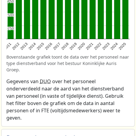
750
750
500
500
250
250
2011
2012
2013
2014
2015
2016
2017
2018
2019
2020
2021
2022
2023
2024
2025
Bovenstaande grafiek toont de data over het personeel naar
type dienstverband voor het bestuur Koninklijke Auris
Groep.
Gegevens van
DUO
over het personeel
onderverdeeld naar de aard van het dienstverband
van personeel (in vaste of tijdelijke dienst). Gebruik
het filter boven de grafiek om de data in aantal
personen of in FTE (voltijdsmedewerkers) weer te
geven.