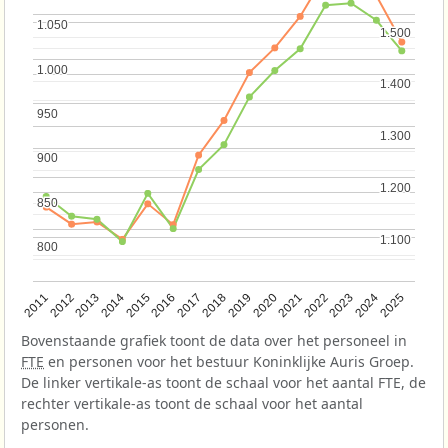
1.050
1.050
1.500
1.500
1.000
1.000
1.400
1.400
950
950
1.300
1.300
900
900
1.200
1.200
850
850
1.100
1.100
800
800
2013
2018
2023
2015
2020
2025
2012
2017
2022
2014
2019
2024
2011
2016
2021
Bovenstaande grafiek toont de data over het personeel in
FTE
en personen voor het bestuur Koninklijke Auris Groep.
De linker vertikale-as toont de schaal voor het aantal FTE, de
rechter vertikale-as toont de schaal voor het aantal
personen.