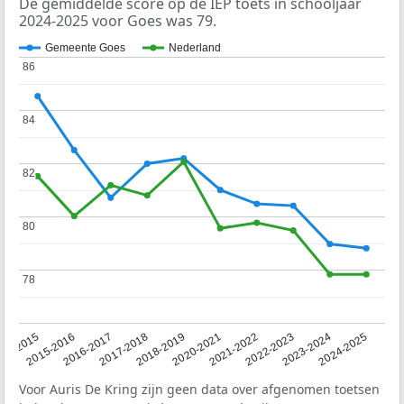
De gemiddelde score op de IEP toets in schooljaar
2024-2025 voor Goes was 79.
Gemeente Goes
Nederland
86
86
84
84
82
82
80
80
78
78
14-2015
2015-2016
2016-2017
2017-2018
2018-2019
2020-2021
2021-2022
2022-2023
2023-2024
2024-2025
Voor Auris De Kring zijn geen data over afgenomen toetsen