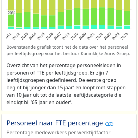
20%
20%
2011
2012
2013
2014
2015
2016
2017
2018
2019
2020
2021
2022
2023
2024
2025
Bovenstaande grafiek toont het de data over het personeel
per leeftijdsgroep voor het bestuur Koninklijke Auris Groep.
Overzicht van het percentage personeelsleden in
personen of FTE per leeftijdsgroep. Er zijn 7
leeftijdsgroepen gedefinieerd. De eerste groep
begint bij ‘jonger dan 15 jaar’ en loopt met stappen
van 10 jaar uit tot de laatste leeftijdscategorie die
eindigt bij ‘65 jaar en ouder’.
Personeel naar FTE percentage
Percentage medewerkers per werktijdfactor