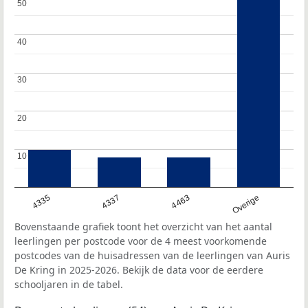
50
50
40
40
30
30
20
20
10
10
4335
4337
4463
Overige
Bovenstaande grafiek toont het overzicht van het aantal
leerlingen per postcode voor de 4 meest voorkomende
postcodes van de huisadressen van de leerlingen van Auris
De Kring in 2025-2026. Bekijk de data voor de eerdere
schooljaren in de tabel.