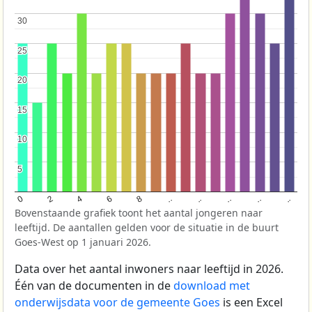
30
30
25
25
20
20
15
15
10
10
5
5
..
8
..
4
..
0
..
6
2
..
Bovenstaande grafiek toont het aantal jongeren naar
leeftijd. De aantallen gelden voor de situatie in de buurt
Goes-West op 1 januari 2026.
Data over het aantal inwoners naar leeftijd in 2026.
Één van de documenten in de
download met
onderwijsdata voor de gemeente Goes
is een Excel