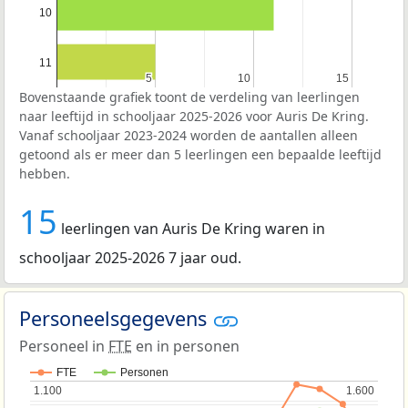
10
11
5
5
10
10
15
15
Bovenstaande grafiek toont de verdeling van leerlingen
naar leeftijd in schooljaar 2025-2026 voor Auris De Kring.
Vanaf schooljaar 2023-2024 worden de aantallen alleen
getoond als er meer dan 5 leerlingen een bepaalde leeftijd
hebben.
15
leerlingen van Auris De Kring waren in
schooljaar 2025-2026 7 jaar oud.
Personeelsgegevens
Personeel in
FTE
en in personen
FTE
Personen
1.100
1.100
1.600
1.600