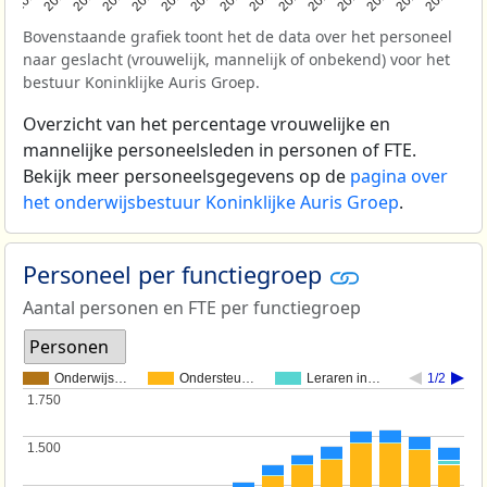
Bovenstaande grafiek toont het de data over het personeel
naar geslacht (vrouwelijk, mannelijk of onbekend) voor het
bestuur Koninklijke Auris Groep.
Overzicht van het percentage vrouwelijke en
mannelijke personeelsleden in personen of FTE.
Bekijk meer personeelsgegevens op de
pagina over
het onderwijsbestuur Koninklijke Auris Groep
.
Personeel per functiegroep
Aantal personen en FTE per functiegroep
Personen
Onderwijs…
Ondersteu…
Leraren in…
1/2
1.750
1.750
1.500
1.500