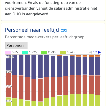
voorkomen. En als de functiegroep van de
dienstverbanden vanuit de salarisadministratie niet
aan DUO is aangeleverd.
Personeel naar leeftijd
Percentage medewerkers per leeftijdsgroep
Personen
0-15
15-25
25-35
35-45
1/2
100%
100%
80%
80%
60%
60%
40%
40%