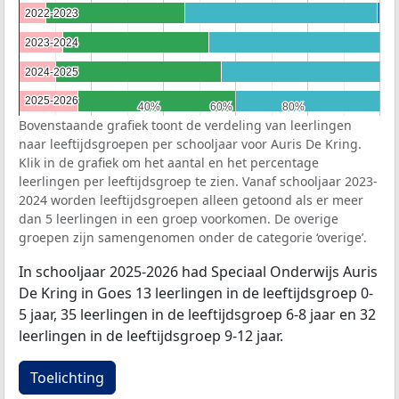
2022-2023
2022-2023
2023-2024
2023-2024
2024-2025
2024-2025
2025-2026
2025-2026
40%
40%
60%
60%
80%
80%
Bovenstaande grafiek toont de verdeling van leerlingen
naar leeftijdsgroepen per schooljaar voor Auris De Kring.
Klik in de grafiek om het aantal en het percentage
leerlingen per leeftijdsgroep te zien. Vanaf schooljaar 2023-
2024 worden leeftijdsgroepen alleen getoond als er meer
dan 5 leerlingen in een groep voorkomen. De overige
groepen zijn samengenomen onder de categorie ‘overige’.
In schooljaar 2025-2026 had Speciaal Onderwijs Auris
De Kring in Goes 13 leerlingen in de leeftijdsgroep 0-
5 jaar, 35 leerlingen in de leeftijdsgroep 6-8 jaar en 32
leerlingen in de leeftijdsgroep 9-12 jaar.
Toelichting