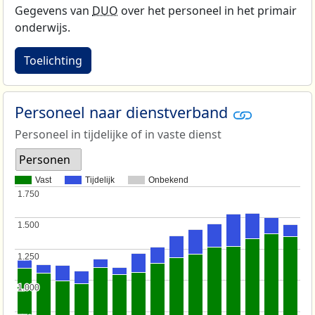
Gegevens van
DUO
over het personeel in het primair
onderwijs.
Toelichting
Personeel naar dienstverband
Personeel in tijdelijke of in vaste dienst
Personen
Vast
Tijdelijk
Onbekend
1.750
1.750
1.500
1.500
1.250
1.250
1.000
1.000