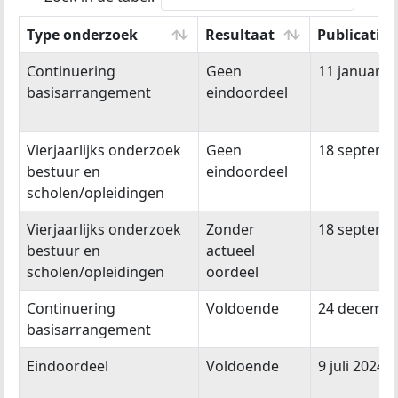
Type onderzoek
Resultaat
Publicatie
Type onderzoek
Resultaat
Publicatie
Continuering
Geen
11 januari 
basisarrangement
eindoordeel
Vierjaarlijks onderzoek
Geen
18 septemb
bestuur en
eindoordeel
scholen/opleidingen
Vierjaarlijks onderzoek
Zonder
18 septemb
bestuur en
actueel
scholen/opleidingen
oordeel
Continuering
Voldoende
24 decembe
basisarrangement
Eindoordeel
Voldoende
9 juli 2024