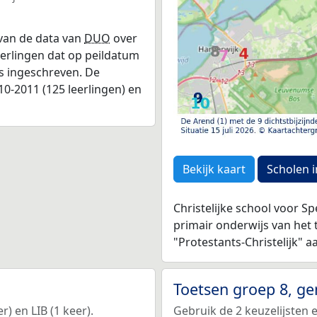
 van de data van
DUO
over
leerlingen dat op peildatum
as ingeschreven. De
0-2011 (125 leerlingen) en
Bekijk kaart
Scholen i
Christelijke school voor S
primair onderwijs van het 
"Protestants-Christelijk" a
Toetsen groep 8, g
) en LIB (1 keer).
Gebruik de 2 keuzelijsten 