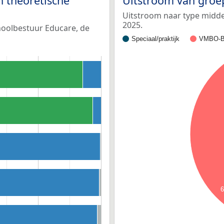
n theoretische
Uitstroom van groe
Uitstroom naar type middel
2025.
choolbestuur Educare, de
Speciaal/praktijk
VMBO-B