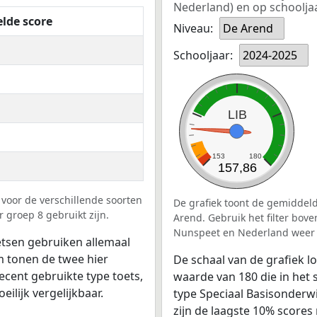
Nederland) en op schoolja
lde score
Niveau:
De Arend
Schooljaar:
2024-2025
LIB
153
180
157,86
voor de verschillende soorten
De grafiek toont de gemiddeld
 groep 8 gebruikt zijn.
Arend. Gebruik het filter bov
Nunspeet en Nederland weer 
tsen gebruiken allemaal
 tonen de twee hier
De schaal van de grafiek 
ecent gebruikte type toets,
waarde van 180 die in het 
ilijk vergelijkbaar.
type Speciaal Basisonderwi
zijn de laagste 10% score