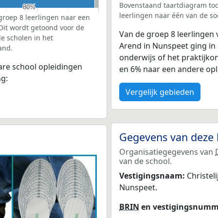
Bovenstaand taartdiagram too
80%
80%
leerlingen naar één van de so
groep 8 leerlingen naar een
 Dit wordt getoond voor de
Van de groep 8 leerlingen 
e scholen in het
Arend in Nunspeet ging in
and.
onderwijs of het praktijko
bare school opleidingen
en 6% naar een andere opl
ng:
Vergelijk gebieden
Gegevens van deze 
Organisatiegegevens van
van de school.
Vestigingsnaam:
Christel
Nunspeet.
BRIN
en vestigingsnumm