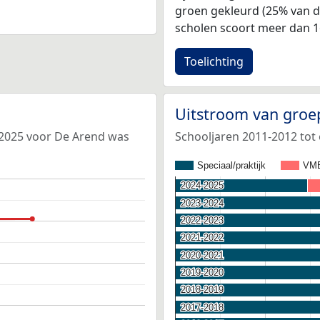
groen gekleurd (25% van d
scholen scoort meer dan 1
Toelichting
Uitstroom van groe
-2025 voor De Arend was
Schooljaren 2011-2012 tot
Speciaal/praktijk
VM
2024-2025
2024-2025
2023-2024
2023-2024
2022-2023
2022-2023
2021-2022
2021-2022
2020-2021
2020-2021
2019-2020
2019-2020
2018-2019
2018-2019
2017-2018
2017-2018