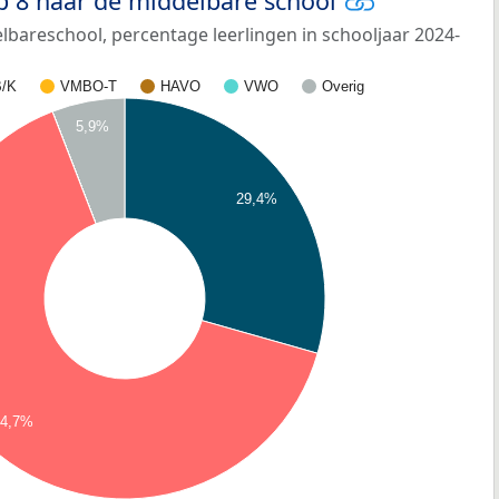
p 8 naar de middelbare school
bareschool, percentage leerlingen in schooljaar 2024-
/K
VMBO-T
HAVO
VWO
Overig
5,9%
29,4%
64,7%