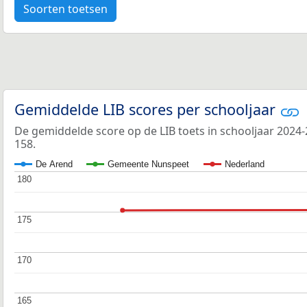
Soorten toetsen
Gemiddelde LIB scores per schooljaar
De gemiddelde score op de LIB toets in schooljaar 2024
158.
De Arend
Gemeente Nunspeet
Nederland
180
180
175
175
170
170
165
165