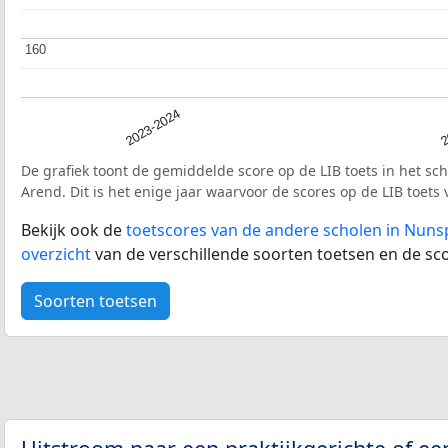
160
160
2023-2024
2
De grafiek toont de gemiddelde score op de LIB toets in het sc
Arend. Dit is het enige jaar waarvoor de scores op de LIB toets
Bekijk ook de
toetscores van de andere scholen in Nuns
overzicht
van de verschillende soorten toetsen en de sco
Soorten toetsen