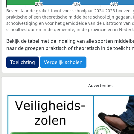
20%
20%
40%
40%
60%
60%
Bovenstaande grafiek toont voor schooljaar 2024-2025 hoeveel 
praktische of een theoretische middelbare school zijn gegaan.
schoolvestiging en voor het gemiddelde van de uitstroom van d
schoolbestuur en in de gemeente, in de provincie en in Nederl
Bekijk de tabel met de indeling van alle soorten middel
naar de groepen praktisch of theoretisch in de toelichti
Toelichting
Vergelijk scholen
Advertentie: