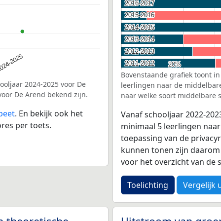
2016-2017
2016-2017
2015-2016
2015-2016
2014-2015
2014-2015
2013-2014
2013-2014
2012-2013
2012-2013
024-2025
2011-2012
2011-2012
20%
20%
Bovenstaande grafiek toont in
hooljaar 2024-2025 voor De
leerlingen naar de middelbare 
 voor De Arend bekend zijn.
naar welke soort middelbare s
peet
. En bekijk ook het
Vanaf schooljaar 2022-202
res per toets.
minimaal 5 leerlingen naar
toepassing van de privacyr
kunnen tonen zijn daarom 
voor het overzicht van d
Toelichting
Vergelijk 