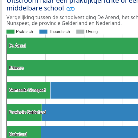
Uitstroom naar een praktijkgerichte of ee
middelbare school
Vergelijking tussen de schoolvestiging De Arend, het s
Nunspeet, de provincie Gelderland en Nederland.
Praktisch
Theoretisch
Overig
De Arend
De Arend
Educare
Educare
Gemeente Nunspeet
Gemeente Nunspeet
Provincie Gelderland
Provincie Gelderland
Nederland
Nederland