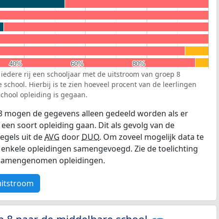
40%
40%
60%
60%
80%
80%
 iedere rij een schooljaar met de uitstroom van groep 8
school. Hierbij is te zien hoeveel procent van de leerlingen
chool opleiding is gegaan.
3 mogen de gegevens alleen gedeeld worden als er
 een soort opleiding gaan. Dit als gevolg van de
egels uit de
AVG
door
DUO
. Om zoveel mogelijk data te
enkele opleidingen samengevoegd. Zie de toelichting
e samengenomen opleidingen.
uitstroom