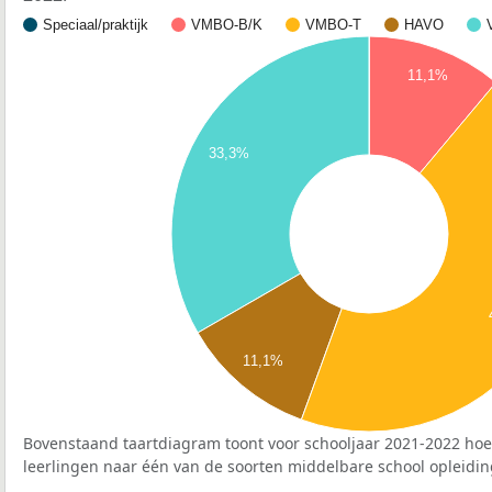
Speciaal/praktijk
VMBO-B/K
VMBO-T
HAVO
11,1%
33,3%
11,1%
Bovenstaand taartdiagram toont voor schooljaar 2021-2022 hoe
leerlingen naar één van de soorten middelbare school opleidin