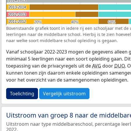
2013-2014
2013-2014
2012-2013
2012-2013
2011-2012
2011-2012
20%
20%
40%
40%
60%
60%
Bovenstaande grafiek toont in iedere rij een schooljaar met de
leerlingen naar de middelbare school. Hierbij is te zien hoevee
naar welke soort middelbare school opleiding is gegaan.
Vanaf schooljaar 2022-2023 mogen de gegevens alleen g
minimaal 5 leerlingen naar een soort opleiding gaan. Dit
toepassing van de privacyregels uit de
AVG
door
DUO
. 
kunnen tonen zijn daarom enkele opleidingen samengevo
voor het overzicht van de samengenomen opleidingen.
Toelichting
Vergelijk uitstroom
Uitstroom van groep 8 naar de middelbar
Uitstroom naar type middelbareschool, percentage leerl
2022.