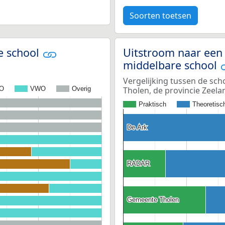
Soorten toetsen
e school
Uitstroom naar een 
middelbare school
Vergelijking tussen de sch
Tholen, de provincie Zeel
O
VWO
Overig
Praktisch
Theoretisc
De Ark
De Ark
RADAR
RADAR
Gemeente Tholen
Gemeente Tholen