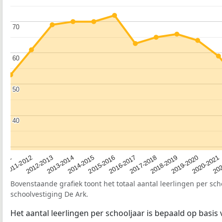
70
70
60
60
50
50
40
40
2012-2013
2019-2020
2015-2016
2011-2012
2018-2019
2014-2015
2011
202
2017-2018
2013-2014
2020-2021
2016-2017
Bovenstaande grafiek toont het totaal aantal leerlingen per sch
schoolvestiging De Ark.
Het aantal leerlingen per schooljaar is bepaald op basis