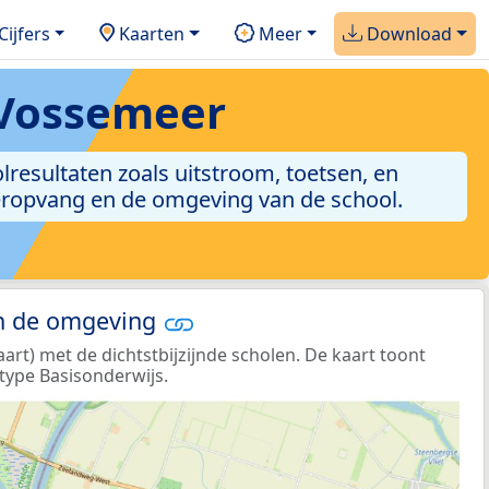
Cijfers
Kaarten
Meer
Download
-Vossemeer
olresultaten zoals uitstroom, toetsen, en
nderopvang en de omgeving van de school.
in de omgeving
rt) met de dichtstbijzijnde scholen. De kaart toont
type Basisonderwijs.