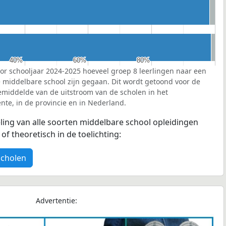
40%
40%
60%
60%
80%
80%
or schooljaar 2024-2025 hoeveel groep 8 leerlingen naar een
e middelbare school zijn gegaan. Dit wordt getoond voor de
emiddelde van de uitstroom van de scholen in het
te, in de provincie en in Nederland.
eling van alle soorten middelbare school opleidingen
f theoretisch in de toelichting:
scholen
Advertentie: