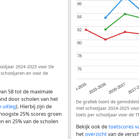
86
86
84
84
82
82
80
80
78
78
hooljaar 2024-2025 voor De
76
76
 schooljaren en voor de
2017-
2014-2015
2016-2017
2015-2016
van 58 tot de maximale
land door scholen van het
De grafiek toont de gemiddeld
 uitleg
). Hierbij zijn de
met schooljaar 2024-2025 voo
 hoogste 25% scores groen
toets per schooljaar voor de 
en en 25% van de scholen
Bekijk ook de
toetscores v
het
overzicht
van de versch