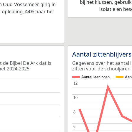
bij het klussen, gebrui
 in Oud-Vossemeer ging in
isolatie en be
 opleiding, 44% naar het
Aantal zittenblijver
de Bijbel De Ark dat is
Gegevens over het aantal le
met 2024-2025.
zitten voor de schooljaren
Aantal leerlingen
Aant
12
12
10
10
8
8
6
6