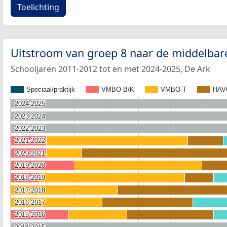
Toelichting
Uitstroom van groep 8 naar de middelbar
Schooljaren 2011-2012 tot en met 2024-2025, De Ark
Speciaal/praktijk
VMBO-B/K
VMBO-T
HAV
2024-2025
2024-2025
2023-2024
2023-2024
2022-2023
2022-2023
2021-2022
2021-2022
2020-2021
2020-2021
2019-2020
2019-2020
2018-2019
2018-2019
2017-2018
2017-2018
2016-2017
2016-2017
2015-2016
2015-2016
2014-2015
2014-2015