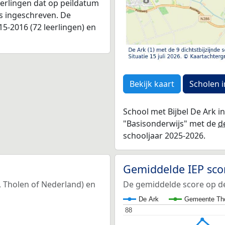
leerlingen dat op peildatum
as ingeschreven. De
5-2016 (72 leerlingen) en
Bekijk kaart
Scholen i
School met Bijbel De Ark i
"Basisonderwijs" met de
d
schooljaar 2025-2026.
Gemiddelde IEP sco
, Tholen of Nederland) en
De gemiddelde score op de 
De Ark
Gemeente Th
88
88