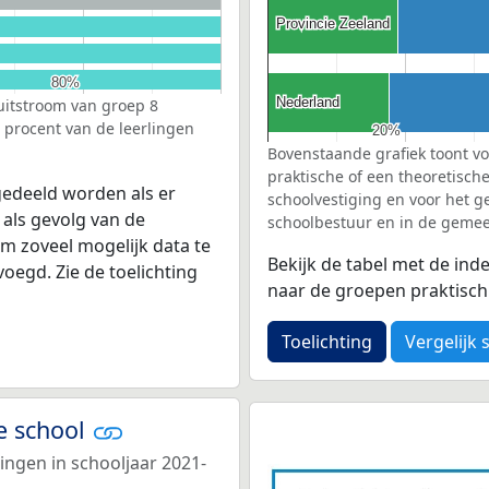
Provincie Zeeland
Provincie Zeeland
80%
80%
Nederland
Nederland
 uitstroom van groep 8
l procent van de leerlingen
20%
20%
Bovenstaande grafiek toont vo
praktische of een theoretisch
edeeld worden als er
schoolvestiging en voor het g
 als gevolg van de
schoolbestuur en in de gemeen
Om zoveel mogelijk data te
Bekijk de tabel met de ind
egd. Zie de toelichting
naar de groepen praktisch o
Toelichting
Vergelijk 
e school
ingen in schooljaar 2021-