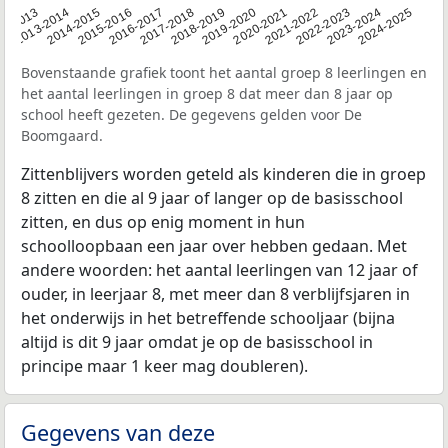
2014-2015
2013-2014
2020-2021
12-2013
2019-2020
2018-2019
2017-2018
2024-2025
2016-2017
2023-2024
2022-2023
2015-2016
2021-2022
Bovenstaande grafiek toont het aantal groep 8 leerlingen en
het aantal leerlingen in groep 8 dat meer dan 8 jaar op
school heeft gezeten. De gegevens gelden voor De
Boomgaard.
Zittenblijvers worden geteld als kinderen die in groep
8 zitten en die al 9 jaar of langer op de basisschool
zitten, en dus op enig moment in hun
schoolloopbaan een jaar over hebben gedaan. Met
andere woorden: het aantal leerlingen van 12 jaar of
ouder, in leerjaar 8, met meer dan 8 verblijfsjaren in
het onderwijs in het betreffende schooljaar (bijna
altijd is dit 9 jaar omdat je op de basisschool in
principe maar 1 keer mag doubleren).
Gegevens van deze