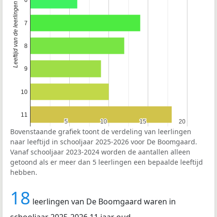
Leeftijd van de leerlingen
7
8
9
10
11
5
5
10
10
15
15
20
20
Bovenstaande grafiek toont de verdeling van leerlingen
naar leeftijd in schooljaar 2025-2026 voor De Boomgaard.
Vanaf schooljaar 2023-2024 worden de aantallen alleen
getoond als er meer dan 5 leerlingen een bepaalde leeftijd
hebben.
18
leerlingen van De Boomgaard waren in
schooljaar 2025-2026 11 jaar oud.