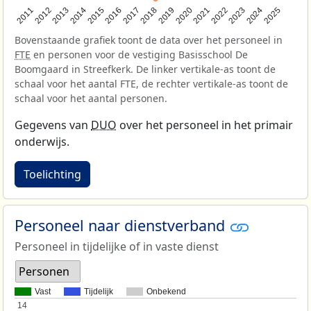
2013
2018
2023
2015
2020
2025
2012
2017
2022
2014
2019
2024
2011
2016
2021
Bovenstaande grafiek toont de data over het personeel in
FTE
en personen voor de vestiging Basisschool De
Boomgaard in Streefkerk. De linker vertikale-as toont de
schaal voor het aantal FTE, de rechter vertikale-as toont de
schaal voor het aantal personen.
Gegevens van
DUO
over het personeel in het primair
onderwijs.
Toelichting
Personeel naar dienstverband
Personeel in tijdelijke of in vaste dienst
Personen
Vast
Tijdelijk
Onbekend
14
14