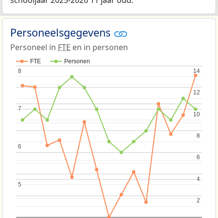
Personeelsgegevens
Personeel in
FTE
en in personen
FTE
Personen
8
8
14
14
12
12
7
7
10
10
8
8
6
6
6
6
4
4
5
5
2
2