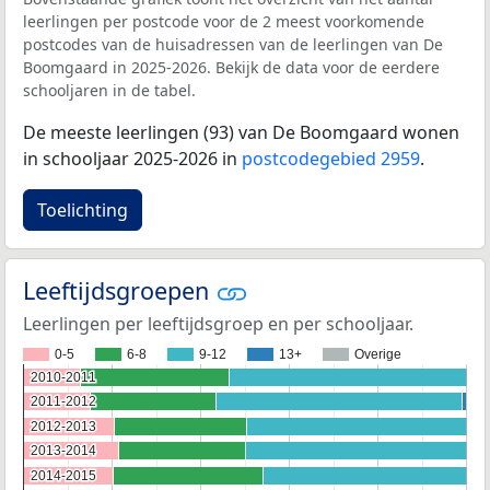
leerlingen per postcode voor de 2 meest voorkomende
postcodes van de huisadressen van de leerlingen van De
Boomgaard in 2025-2026. Bekijk de data voor de eerdere
schooljaren in de tabel.
De meeste leerlingen (93) van De Boomgaard wonen
in schooljaar 2025-2026 in
postcodegebied 2959
.
Toelichting
Leeftijdsgroepen
Leerlingen per leeftijdsgroep en per schooljaar.
0-5
6-8
9-12
13+
Overige
2010-2011
2010-2011
2011-2012
2011-2012
2012-2013
2012-2013
2013-2014
2013-2014
2014-2015
2014-2015