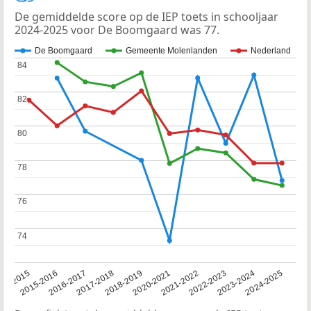
De gemiddelde score op de IEP toets in schooljaar
2024-2025 voor De Boomgaard was 77.
De Boomgaard
Gemeente Molenlanden
Nederland
84
84
82
82
80
80
78
78
76
76
74
74
14-2015
2015-2016
2016-2017
2017-2018
2018-2019
2020-2021
2021-2022
2022-2023
2023-2024
2024-2025