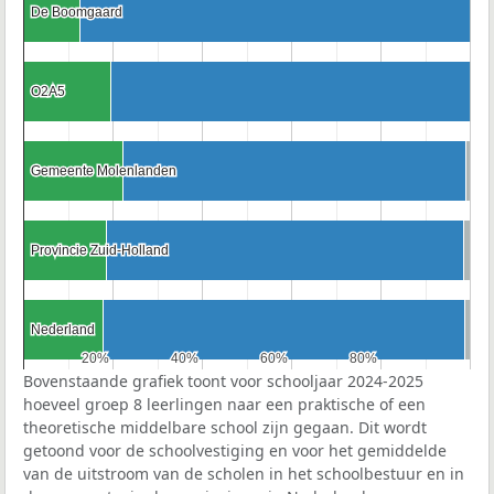
De Boomgaard
De Boomgaard
O2A5
O2A5
Gemeente Molenlanden
Gemeente Molenlanden
Provincie Zuid-Holland
Provincie Zuid-Holland
Nederland
Nederland
20%
20%
40%
40%
60%
60%
80%
80%
Bovenstaande grafiek toont voor schooljaar 2024-2025
hoeveel groep 8 leerlingen naar een praktische of een
theoretische middelbare school zijn gegaan. Dit wordt
getoond voor de schoolvestiging en voor het gemiddelde
van de uitstroom van de scholen in het schoolbestuur en in