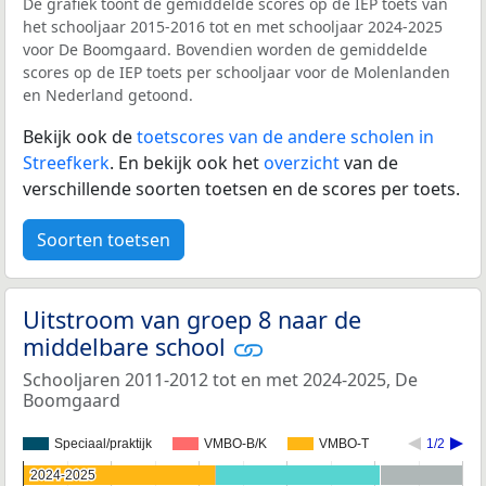
De grafiek toont de gemiddelde scores op de IEP toets van
het schooljaar 2015-2016 tot en met schooljaar 2024-2025
voor De Boomgaard. Bovendien worden de gemiddelde
scores op de IEP toets per schooljaar voor de Molenlanden
en Nederland getoond.
Bekijk ook de
toetscores van de andere scholen in
Streefkerk
. En bekijk ook het
overzicht
van de
verschillende soorten toetsen en de scores per toets.
Soorten toetsen
Uitstroom van groep 8 naar de
middelbare school
Schooljaren 2011-2012 tot en met 2024-2025, De
Boomgaard
Speciaal/praktijk
VMBO-B/K
VMBO-T
1/2
2024-2025
2024-2025