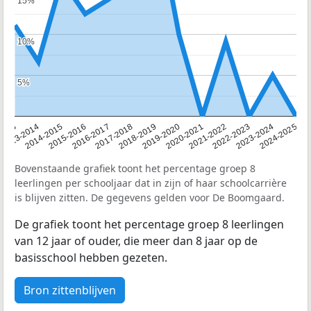
15%
15%
10%
10%
5%
5%
2013
2013-2014
2014-2015
2015-2016
2016-2017
2017-2018
2018-2019
2019-2020
2020-2021
2021-2022
2022-2023
2023-2024
2024-2025
Bovenstaande grafiek toont het percentage groep 8
leerlingen per schooljaar dat in zijn of haar schoolcarrière
is blijven zitten. De gegevens gelden voor De Boomgaard.
De grafiek toont het percentage groep 8 leerlingen
van 12 jaar of ouder, die meer dan 8 jaar op de
basisschool hebben gezeten.
Bron zittenblijven