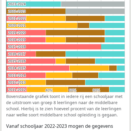
2023-2024
2023-2024
2022-2023
2022-2023
2021-2022
2021-2022
2020-2021
2020-2021
2019-2020
2019-2020
2018-2019
2018-2019
2017-2018
2017-2018
2016-2017
2016-2017
2015-2016
2015-2016
2014-2015
2014-2015
2013-2014
2013-2014
2012-2013
2012-2013
2011-2012
2011-2012
40%
40%
60%
60%
80%
80%
Bovenstaande grafiek toont in iedere rij een schooljaar met
de uitstroom van groep 8 leerlingen naar de middelbare
school. Hierbij is te zien hoeveel procent van de leerlingen
naar welke soort middelbare school opleiding is gegaan.
Vanaf schooljaar 2022-2023 mogen de gegevens