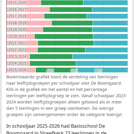
2015-2016
2015-2016
2016-2017
2016-2017
2017-2018
2017-2018
2018-2019
2018-2019
2019-2020
2019-2020
2020-2021
2020-2021
2021-2022
2021-2022
2022-2023
2022-2023
2023-2024
2023-2024
2024-2025
2024-2025
2025-2026
2025-2026
40%
40%
60%
60%
80%
80%
Bovenstaande grafiek toont de verdeling van leerlingen
naar leeftijdsgroepen per schooljaar voor De Boomgaard.
Klik in de grafiek om het aantal en het percentage
leerlingen per leeftijdsgroep te zien. Vanaf schooljaar 2023-
2024 worden leeftijdsgroepen alleen getoond als er meer
dan 5 leerlingen in een groep voorkomen. De overige
groepen zijn samengenomen onder de categorie ‘overige’.
In schooljaar 2025-2026 had Basisschool De
Boomgaard in Streefkerk 23 leerlingen in de