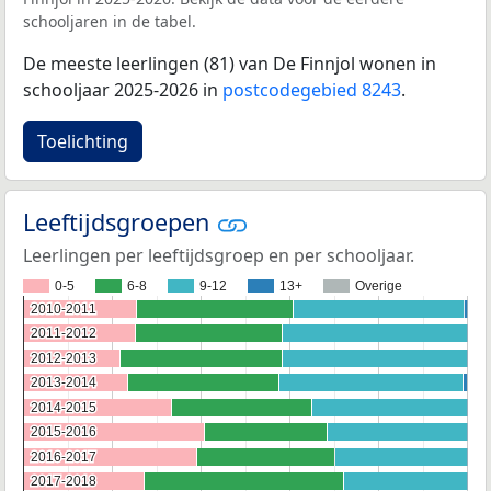
schooljaren in de tabel.
De meeste leerlingen (81) van De Finnjol wonen in
schooljaar 2025-2026 in
postcodegebied 8243
.
Toelichting
Leeftijdsgroepen
Leerlingen per leeftijdsgroep en per schooljaar.
0-5
6-8
9-12
13+
Overige
2010-2011
2010-2011
2011-2012
2011-2012
2012-2013
2012-2013
2013-2014
2013-2014
2014-2015
2014-2015
2015-2016
2015-2016
2016-2017
2016-2017
2017-2018
2017-2018