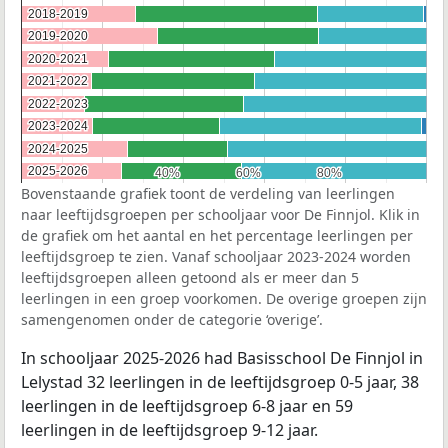
2018-2019
2018-2019
2019-2020
2019-2020
2020-2021
2020-2021
2021-2022
2021-2022
2022-2023
2022-2023
2023-2024
2023-2024
2024-2025
2024-2025
2025-2026
2025-2026
40%
40%
60%
60%
80%
80%
Bovenstaande grafiek toont de verdeling van leerlingen
naar leeftijdsgroepen per schooljaar voor De Finnjol. Klik in
de grafiek om het aantal en het percentage leerlingen per
leeftijdsgroep te zien. Vanaf schooljaar 2023-2024 worden
leeftijdsgroepen alleen getoond als er meer dan 5
leerlingen in een groep voorkomen. De overige groepen zijn
samengenomen onder de categorie ‘overige’.
In schooljaar 2025-2026 had Basisschool De Finnjol in
Lelystad 32 leerlingen in de leeftijdsgroep 0-5 jaar, 38
leerlingen in de leeftijdsgroep 6-8 jaar en 59
leerlingen in de leeftijdsgroep 9-12 jaar.