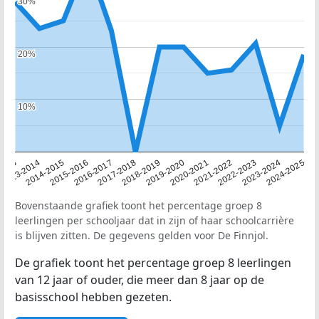
30%
30%
20%
20%
10%
10%
2013
2013-2014
2014-2015
2015-2016
2016-2017
2017-2018
2018-2019
2019-2020
2020-2021
2021-2022
2022-2023
2023-2024
2024-2025
Bovenstaande grafiek toont het percentage groep 8
leerlingen per schooljaar dat in zijn of haar schoolcarrière
is blijven zitten. De gegevens gelden voor De Finnjol.
De grafiek toont het percentage groep 8 leerlingen
van 12 jaar of ouder, die meer dan 8 jaar op de
basisschool hebben gezeten.