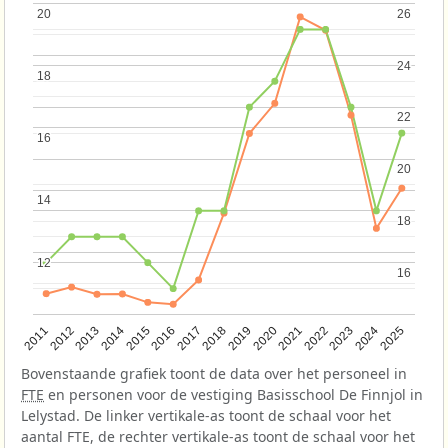
20
20
26
26
24
24
18
18
22
22
16
16
20
20
14
14
18
18
12
12
16
16
2013
2018
2023
2015
2020
2025
2012
2017
2022
2014
2019
2024
2011
2016
2021
Bovenstaande grafiek toont de data over het personeel in
FTE
en personen voor de vestiging Basisschool De Finnjol in
Lelystad. De linker vertikale-as toont de schaal voor het
aantal FTE, de rechter vertikale-as toont de schaal voor het