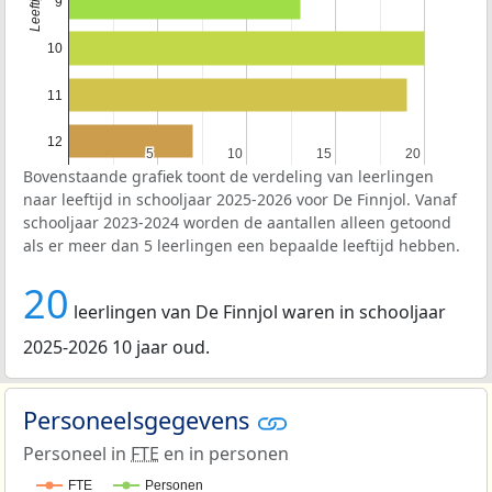
9
10
11
12
5
5
10
10
15
15
20
20
Bovenstaande grafiek toont de verdeling van leerlingen
naar leeftijd in schooljaar 2025-2026 voor De Finnjol. Vanaf
schooljaar 2023-2024 worden de aantallen alleen getoond
als er meer dan 5 leerlingen een bepaalde leeftijd hebben.
20
leerlingen van De Finnjol waren in schooljaar
2025-2026 10 jaar oud.
Personeelsgegevens
Personeel in
FTE
en in personen
FTE
Personen