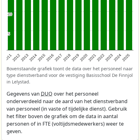
10
10
5
5
2011
2012
2013
2014
2015
2016
2017
2018
2019
2020
2021
2022
2023
2024
2025
Bovenstaande grafiek toont de data over het personeel naar
type dienstverband voor de vestiging Basisschool De Finnjol
in Lelystad.
Gegevens van
DUO
over het personeel
onderverdeeld naar de aard van het dienstverband
van personeel (in vaste of tijdelijke dienst). Gebruik
het filter boven de grafiek om de data in aantal
personen of in FTE (voltijdsmedewerkers) weer te
geven.