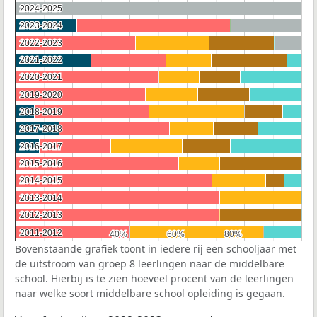
2024-2025
2024-2025
2023-2024
2023-2024
2022-2023
2022-2023
2021-2022
2021-2022
2020-2021
2020-2021
2019-2020
2019-2020
2018-2019
2018-2019
2017-2018
2017-2018
2016-2017
2016-2017
2015-2016
2015-2016
2014-2015
2014-2015
2013-2014
2013-2014
2012-2013
2012-2013
2011-2012
2011-2012
40%
40%
60%
60%
80%
80%
Bovenstaande grafiek toont in iedere rij een schooljaar met
de uitstroom van groep 8 leerlingen naar de middelbare
school. Hierbij is te zien hoeveel procent van de leerlingen
naar welke soort middelbare school opleiding is gegaan.