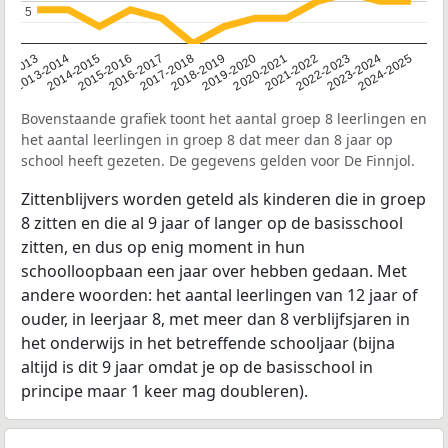
5
5
2014-2015
2013-2014
2020-2021
12-2013
2019-2020
2018-2019
2017-2018
2024-2025
2016-2017
2023-2024
2022-2023
2015-2016
2021-2022
Bovenstaande grafiek toont het aantal groep 8 leerlingen en
het aantal leerlingen in groep 8 dat meer dan 8 jaar op
school heeft gezeten. De gegevens gelden voor De Finnjol.
Zittenblijvers worden geteld als kinderen die in groep
8 zitten en die al 9 jaar of langer op de basisschool
zitten, en dus op enig moment in hun
schoolloopbaan een jaar over hebben gedaan. Met
andere woorden: het aantal leerlingen van 12 jaar of
ouder, in leerjaar 8, met meer dan 8 verblijfsjaren in
het onderwijs in het betreffende schooljaar (bijna
altijd is dit 9 jaar omdat je op de basisschool in
principe maar 1 keer mag doubleren).