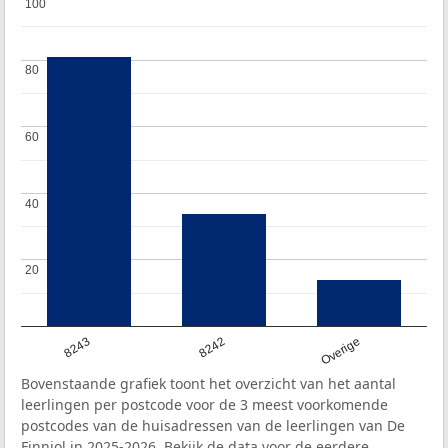
100
100
80
80
60
60
40
40
20
20
8243
8242
Overige
Bovenstaande grafiek toont het overzicht van het aantal
leerlingen per postcode voor de 3 meest voorkomende
postcodes van de huisadressen van de leerlingen van De
Finnjol in 2025-2026. Bekijk de data voor de eerdere