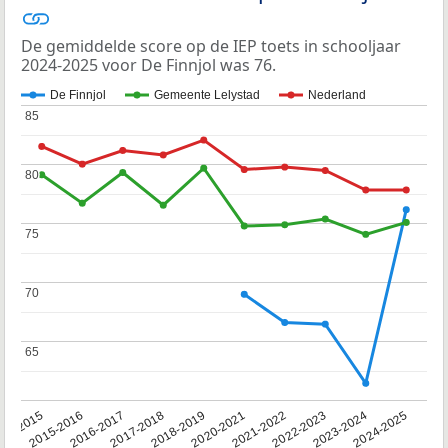
De gemiddelde score op de IEP toets in schooljaar
2024-2025 voor De Finnjol was 76.
De Finnjol
Gemeente Lelystad
Nederland
85
85
80
80
75
75
70
70
65
65
14-2015
2015-2016
2016-2017
2017-2018
2018-2019
2020-2021
2021-2022
2022-2023
2023-2024
2024-2025