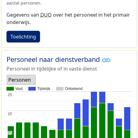
aantal personen.
Gegevens van
DUO
over het personeel in het primair
onderwijs.
Toelichting
Personeel naar dienstverband
Personeel in tijdelijke of in vaste dienst
Personen
Vast
Tijdelijk
Onbekend
25
25
20
20
15
15