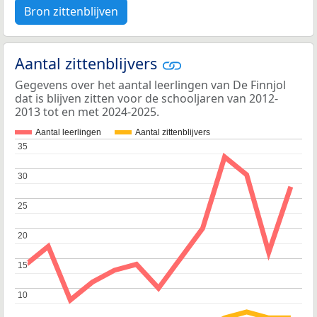
Bron zittenblijven
Aantal zittenblijvers
Gegevens over het aantal leerlingen van De Finnjol
dat is blijven zitten voor de schooljaren van 2012-
2013 tot en met 2024-2025.
Aantal leerlingen
Aantal zittenblijvers
35
35
30
30
25
25
20
20
15
15
10
10