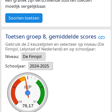
een grafiek zijn verschillende soorten toetsen
moeilijk vergelijkbaar.
Soorten toetsen
Toetsen groep 8, gemiddelde scores
Gebruik de 2 keuzelijsten en selecteer op niveau (De
Finnjol, Lelystad of Nederland) en op schooljaar:
Niveau:
De Finnjol
Schooljaar:
2024-2025
IEP
58
97
76,17