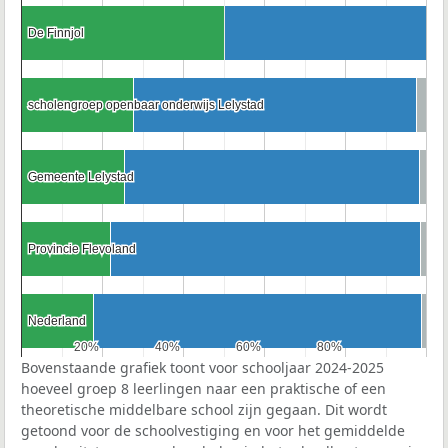
De Finnjol
De Finnjol
scholengroep openbaar onderwijs Lelystad
scholengroep openbaar onderwijs Lelystad
Gemeente Lelystad
Gemeente Lelystad
Provincie Flevoland
Provincie Flevoland
Nederland
Nederland
20%
20%
40%
40%
60%
60%
80%
80%
Bovenstaande grafiek toont voor schooljaar 2024-2025
hoeveel groep 8 leerlingen naar een praktische of een
theoretische middelbare school zijn gegaan. Dit wordt
getoond voor de schoolvestiging en voor het gemiddelde