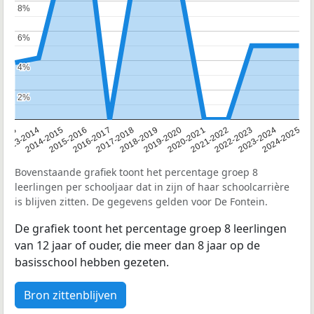
8%
8%
6%
6%
4%
4%
2%
2%
2013
2013-2014
2014-2015
2015-2016
2016-2017
2017-2018
2018-2019
2019-2020
2020-2021
2021-2022
2022-2023
2023-2024
2024-2025
Bovenstaande grafiek toont het percentage groep 8
leerlingen per schooljaar dat in zijn of haar schoolcarrière
is blijven zitten. De gegevens gelden voor De Fontein.
De grafiek toont het percentage groep 8 leerlingen
van 12 jaar of ouder, die meer dan 8 jaar op de
basisschool hebben gezeten.
Bron zittenblijven