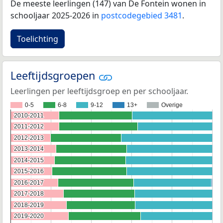
De meeste leerlingen (147) van De Fontein wonen in
schooljaar 2025-2026 in
postcodegebied 3481
.
Toelichting
Leeftijdsgroepen
Leerlingen per leeftijdsgroep en per schooljaar.
0-5
6-8
9-12
13+
Overige
2010-2011
2010-2011
2011-2012
2011-2012
2012-2013
2012-2013
2013-2014
2013-2014
2014-2015
2014-2015
2015-2016
2015-2016
2016-2017
2016-2017
2017-2018
2017-2018
2018-2019
2018-2019
2019-2020
2019-2020