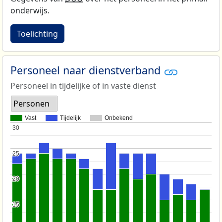
onderwijs.
Toelichting
Personeel naar dienstverband
Personeel in tijdelijke of in vaste dienst
Personen
Vast
Tijdelijk
Onbekend
30
30
25
25
20
20
15
15