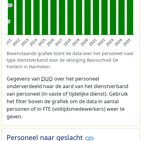
10
10
5
5
2011
2012
2013
2014
2015
2016
2017
2018
2019
2020
2021
2022
2023
2024
2025
Bovenstaande grafiek toont de data over het personeel naar
type dienstverband voor de vestiging Basisschool De
Fontein in Harmelen.
Gegevens van
DUO
over het personeel
onderverdeeld naar de aard van het dienstverband
van personeel (in vaste of tijdelijke dienst). Gebruik
het filter boven de grafiek om de data in aantal
personen of in FTE (voltijdsmedewerkers) weer te
geven.
Personeel naar geslacht