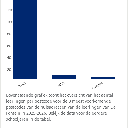
120
120
100
100
80
80
60
60
40
40
20
20
3481
3452
Overige
Bovenstaande grafiek toont het overzicht van het aantal
leerlingen per postcode voor de 3 meest voorkomende
postcodes van de huisadressen van de leerlingen van De
Fontein in 2025-2026. Bekijk de data voor de eerdere
schooljaren in de tabel.