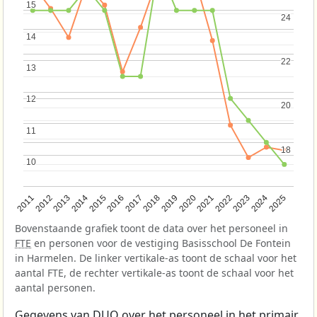
15
15
24
24
14
14
22
22
13
13
12
12
20
20
11
11
18
18
10
10
2013
2018
2023
2015
2020
2025
2012
2017
2022
2014
2019
2024
2011
2016
2021
Bovenstaande grafiek toont de data over het personeel in
FTE
en personen voor de vestiging Basisschool De Fontein
in Harmelen. De linker vertikale-as toont de schaal voor het
aantal FTE, de rechter vertikale-as toont de schaal voor het
aantal personen.
Gegevens van
DUO
over het personeel in het primair