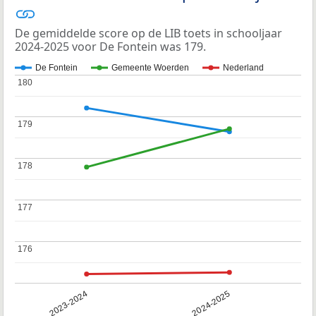
De gemiddelde score op de LIB toets in schooljaar
2024-2025 voor De Fontein was 179.
De Fontein
Gemeente Woerden
Nederland
180
180
179
179
178
178
177
177
176
176
2023-2024
2024-2025