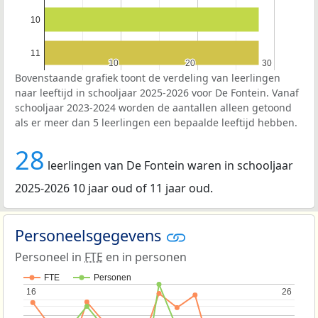
10
11
10
10
20
20
30
30
Bovenstaande grafiek toont de verdeling van leerlingen
naar leeftijd in schooljaar 2025-2026 voor De Fontein. Vanaf
schooljaar 2023-2024 worden de aantallen alleen getoond
als er meer dan 5 leerlingen een bepaalde leeftijd hebben.
28
leerlingen van De Fontein waren in schooljaar
2025-2026 10 jaar oud of 11 jaar oud.
Personeelsgegevens
Personeel in
FTE
en in personen
FTE
Personen
16
16
26
26