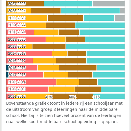
2024-2025
2024-2025
2023-2024
2023-2024
2022-2023
2022-2023
2021-2022
2021-2022
2020-2021
2020-2021
2019-2020
2019-2020
2018-2019
2018-2019
2017-2018
2017-2018
2016-2017
2016-2017
2015-2016
2015-2016
2014-2015
2014-2015
2013-2014
2013-2014
2012-2013
2012-2013
2011-2012
2011-2012
40%
40%
60%
60%
80%
80%
Bovenstaande grafiek toont in iedere rij een schooljaar met
de uitstroom van groep 8 leerlingen naar de middelbare
school. Hierbij is te zien hoeveel procent van de leerlingen
naar welke soort middelbare school opleiding is gegaan.