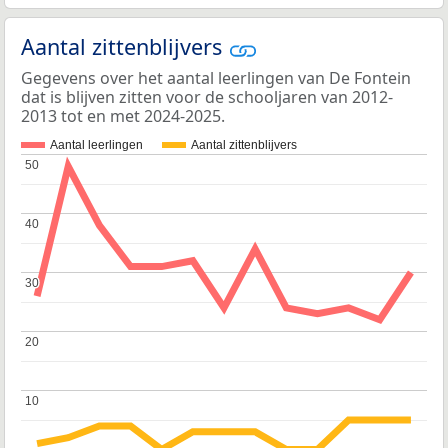
Aantal zittenblijvers
Gegevens over het aantal leerlingen van De Fontein
dat is blijven zitten voor de schooljaren van 2012-
2013 tot en met 2024-2025.
Aantal leerlingen
Aantal zittenblijvers
50
50
40
40
30
30
20
20
10
10