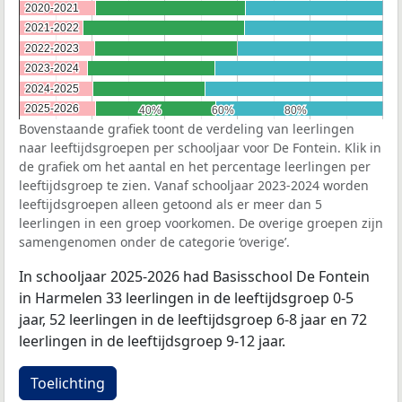
2020-2021
2020-2021
2021-2022
2021-2022
2022-2023
2022-2023
2023-2024
2023-2024
2024-2025
2024-2025
2025-2026
2025-2026
40%
40%
60%
60%
80%
80%
Bovenstaande grafiek toont de verdeling van leerlingen
naar leeftijdsgroepen per schooljaar voor De Fontein. Klik in
de grafiek om het aantal en het percentage leerlingen per
leeftijdsgroep te zien. Vanaf schooljaar 2023-2024 worden
leeftijdsgroepen alleen getoond als er meer dan 5
leerlingen in een groep voorkomen. De overige groepen zijn
samengenomen onder de categorie ‘overige’.
In schooljaar 2025-2026 had Basisschool De Fontein
in Harmelen 33 leerlingen in de leeftijdsgroep 0-5
jaar, 52 leerlingen in de leeftijdsgroep 6-8 jaar en 72
leerlingen in de leeftijdsgroep 9-12 jaar.
Toelichting