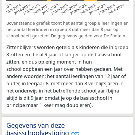
2014-2015
2013-2014
2020-2021
12-2013
2019-2020
2018-2019
2017-2018
2024-2025
2016-2017
2023-2024
2022-2023
2015-2016
2021-2022
Bovenstaande grafiek toont het aantal groep 8 leerlingen en
het aantal leerlingen in groep 8 dat meer dan 8 jaar op
school heeft gezeten. De gegevens gelden voor De Fontein.
Zittenblijvers worden geteld als kinderen die in groep
8 zitten en die al 9 jaar of langer op de basisschool
zitten, en dus op enig moment in hun
schoolloopbaan een jaar over hebben gedaan. Met
andere woorden: het aantal leerlingen van 12 jaar of
ouder, in leerjaar 8, met meer dan 8 verblijfsjaren in
het onderwijs in het betreffende schooljaar (bijna
altijd is dit 9 jaar omdat je op de basisschool in
principe maar 1 keer mag doubleren).
Gegevens van deze
basisschoolvestiging