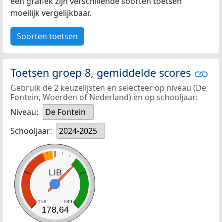
een grafiek zijn verschillende soorten toetsen
moeilijk vergelijkbaar.
Soorten toetsen
Toetsen groep 8, gemiddelde scores
Gebruik de 2 keuzelijsten en selecteer op niveau (De
Fontein, Woerden of Nederland) en op schooljaar:
Niveau:
De Fontein
Schooljaar:
2024-2025
LIB
158
189
178,64