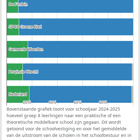
De Fontein
De Fontein
SPCO Groene Hart
SPCO Groene Hart
Gemeente Woerden
Gemeente Woerden
Provincie Utrecht
Provincie Utrecht
Nederland
Nederland
20%
20%
40%
40%
60%
60%
80%
80%
Bovenstaande grafiek toont voor schooljaar 2024-2025
hoeveel groep 8 leerlingen naar een praktische of een
theoretische middelbare school zijn gegaan. Dit wordt
getoond voor de schoolvestiging en voor het gemiddelde
van de uitstroom van de scholen in het schoolbestuur en in