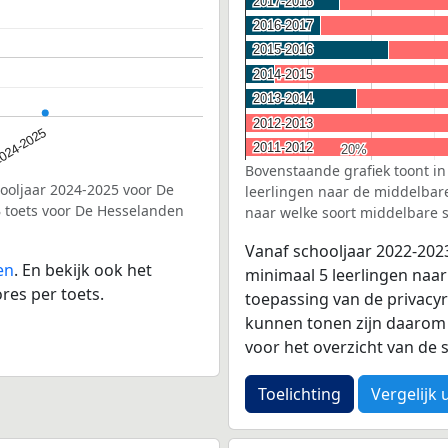
2017-2018
2017-2018
2016-2017
2016-2017
2015-2016
2015-2016
2014-2015
2014-2015
2013-2014
2013-2014
2012-2013
2012-2013
024-2025
2011-2012
2011-2012
20%
20%
Bovenstaande grafiek toont in
hooljaar 2024-2025 voor De
leerlingen naar de middelbare 
B toets voor De Hesselanden
naar welke soort middelbare s
Vanaf schooljaar 2022-202
en
. En bekijk ook het
minimaal 5 leerlingen naar
res per toets.
toepassing van de privacyr
kunnen tonen zijn daarom 
voor het overzicht van d
Toelichting
Vergelijk 