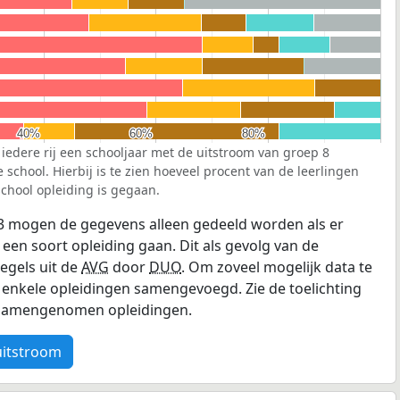
40%
40%
60%
60%
80%
80%
 iedere rij een schooljaar met de uitstroom van groep 8
school. Hierbij is te zien hoeveel procent van de leerlingen
chool opleiding is gegaan.
3 mogen de gegevens alleen gedeeld worden als er
 een soort opleiding gaan. Dit als gevolg van de
egels uit de
AVG
door
DUO
. Om zoveel mogelijk data te
enkele opleidingen samengevoegd. Zie de toelichting
e samengenomen opleidingen.
uitstroom