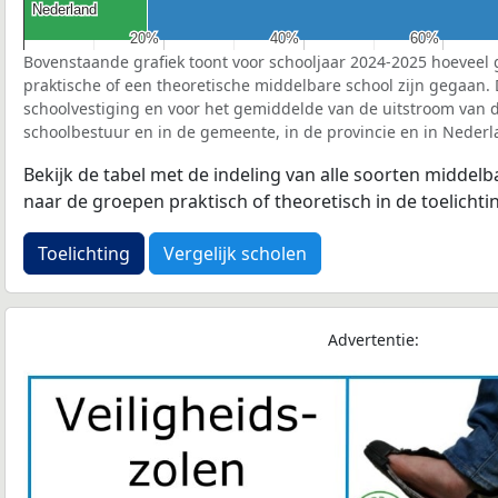
Nederland
Nederland
20%
20%
40%
40%
60%
60%
Bovenstaande grafiek toont voor schooljaar 2024-2025 hoeveel 
praktische of een theoretische middelbare school zijn gegaan.
schoolvestiging en voor het gemiddelde van de uitstroom van d
schoolbestuur en in de gemeente, in de provincie en in Nederl
Bekijk de tabel met de indeling van alle soorten middel
naar de groepen praktisch of theoretisch in de toelichti
Toelichting
Vergelijk scholen
Advertentie: