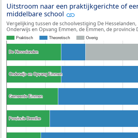
Uitstroom naar een praktijkgerichte of ee
middelbare school
Vergelijking tussen de schoolvestiging De Hesselanden,
Onderwijs en Opvang Emmen, de Emmen, de provincie 
Praktisch
Theoretisch
Overig
De Hesselanden
De Hesselanden
Onderwijs en Opvang Emmen
Onderwijs en Opvang Emmen
Gemeente Emmen
Gemeente Emmen
Provincie Drenthe
Provincie Drenthe