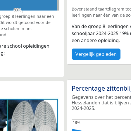
Bovenstaand taartdiagram too
80%
80%
leerlingen naar één van de so
groep 8 leerlingen naar een
 Dit wordt getoond voor de
Van de groep 8 leerlingen
e scholen in het
schooljaar 2024-2025 19% 
and.
een andere opleiding.
bare school opleidingen
ng:
Vergelijk gebieden
Percentage zittenbl
Gegevens over het percent
Hesselanden dat is blijven
2024-2025.
18%
18%