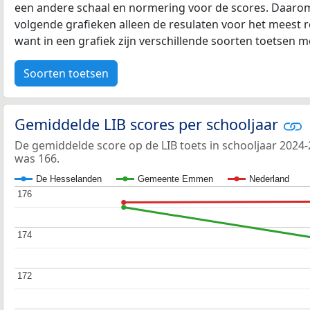
een andere schaal en normering voor de scores. Daarom
volgende grafieken alleen de resulaten voor het meest r
want in een grafiek zijn verschillende soorten toetsen moe
Soorten toetsen
Gemiddelde LIB scores per schooljaar
De gemiddelde score op de LIB toets in schooljaar 202
was 166.
De Hesselanden
Gemeente Emmen
Nederland
176
176
174
174
172
172