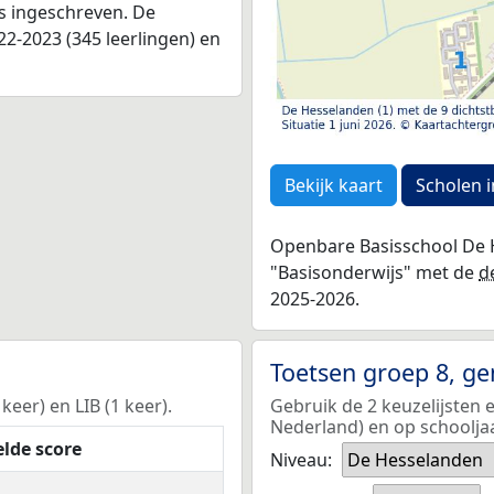
as ingeschreven. De
2-2023 (345 leerlingen) en
Bekijk kaart
Scholen i
Openbare Basisschool De H
"Basisonderwijs" met de
d
2025-2026.
Toetsen groep 8, g
eer) en LIB (1 keer).
Gebruik de 2 keuzelijsten
Nederland) en op schoolja
lde score
Niveau:
De Hesselanden