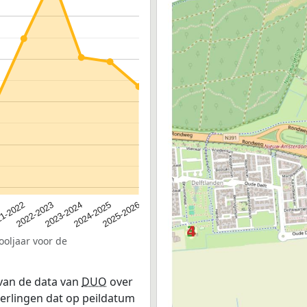
2023-2024
2022-2023
2025-2026
1-2022
2024-2025
ooljaar voor de
 van de data van
DUO
over
leerlingen dat op peildatum