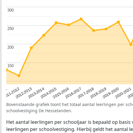
300
300
250
250
200
200
150
150
2012-2013
2019-2020
2015-2016
2011-2012
2018-2019
2014-2015
2011
202
2017-2018
2013-2014
2020-2021
2016-2017
Bovenstaande grafiek toont het totaal aantal leerlingen per sch
schoolvestiging De Hesselanden.
Het aantal leerlingen per schooljaar is bepaald op basis
leerlingen per schoolvestiging. Hierbij geldt het aantal 