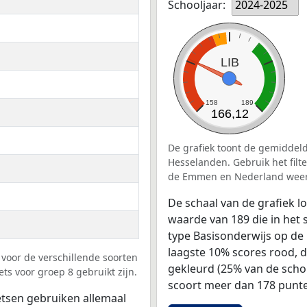
Schooljaar:
2024-2025
LIB
158
189
166,12
De grafiek toont de gemiddeld
Hesselanden. Gebruik het filt
de Emmen en Nederland weer
De schaal van de grafiek 
waarde van 189 die in het 
type Basisonderwijs op de 
laagste 10% scores rood, 
voor de verschillende soorten
gekleurd (25% van de scho
ts voor groep 8 gebruikt zijn.
scoort meer dan 178 punte
tsen gebruiken allemaal