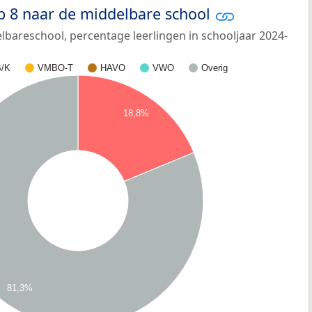
p 8 naar de middelbare school
bareschool, percentage leerlingen in schooljaar 2024-
/K
VMBO-T
HAVO
VWO
Overig
18,8%
81,3%