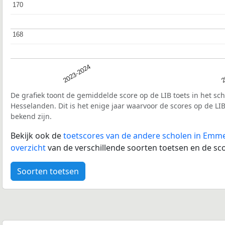
170
170
168
168
2023-2024
2
De grafiek toont de gemiddelde score op de LIB toets in het sc
Hesselanden. Dit is het enige jaar waarvoor de scores op de LI
bekend zijn.
Bekijk ook de
toetscores van de andere scholen in Emm
overzicht
van de verschillende soorten toetsen en de sco
Soorten toetsen