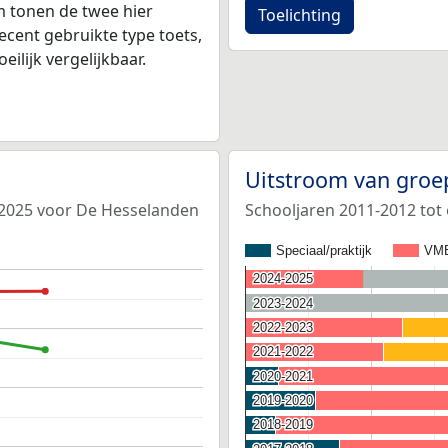
 tonen de twee hier
Toelichting
ecent gebruikte type toets,
ilijk vergelijkbaar.
Uitstroom van groe
4-2025 voor De Hesselanden
Schooljaren 2011-2012 tot
Speciaal/praktijk
VM
2024-2025
2024-2025
2023-2024
2023-2024
2022-2023
2022-2023
2021-2022
2021-2022
2020-2021
2020-2021
2019-2020
2019-2020
2018-2019
2018-2019