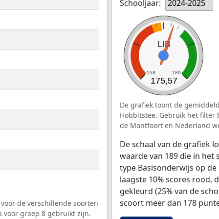
Schooljaar:
2024-2025
LIB
158
189
175,57
De grafiek toont de gemiddeld
Hobbitstee. Gebruik het filte
de Montfoort en Nederland we
De schaal van de grafiek 
waarde van 189 die in het 
type Basisonderwijs op de 
laagste 10% scores rood, 
gekleurd (25% van de scho
scoort meer dan 178 punte
voor de verschillende soorten
 voor groep 8 gebruikt zijn.