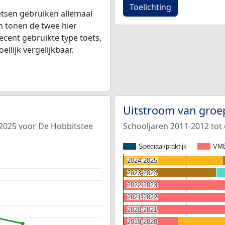
Toelichting
tsen gebruiken allemaal
 tonen de twee hier
ecent gebruikte type toets,
ilijk vergelijkbaar.
Uitstroom van groe
-2025 voor De Hobbitstee
Schooljaren 2011-2012 tot
Speciaal/praktijk
VM
2024-2025
2024-2025
2023-2024
2023-2024
2022-2023
2022-2023
2021-2022
2021-2022
2020-2021
2020-2021
2019-2020
2019-2020