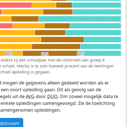
40%
40%
60%
60%
80%
80%
 iedere rij een schooljaar met de uitstroom van groep 8
school. Hierbij is te zien hoeveel procent van de leerlingen
chool opleiding is gegaan.
3 mogen de gegevens alleen gedeeld worden als er
 een soort opleiding gaan. Dit als gevolg van de
egels uit de
AVG
door
DUO
. Om zoveel mogelijk data te
enkele opleidingen samengevoegd. Zie de toelichting
e samengenomen opleidingen.
uitstroom