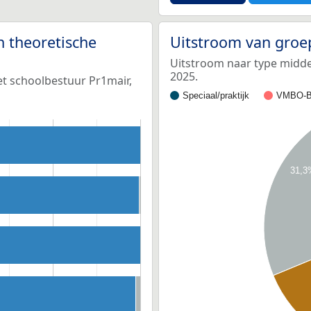
n theoretische
Uitstroom van groe
Uitstroom naar type middel
2025.
et schoolbestuur Pr1mair,
Speciaal/praktijk
VMBO-B
31,