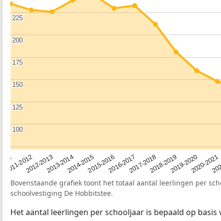
225
225
200
200
175
175
150
150
125
125
100
100
2012-2013
2019-2020
2015-2016
2011-2012
2018-2019
2014-2015
2011
202
2017-2018
2013-2014
2020-2021
2016-2017
Bovenstaande grafiek toont het totaal aantal leerlingen per sch
schoolvestiging De Hobbitstee.
Het aantal leerlingen per schooljaar is bepaald op basis