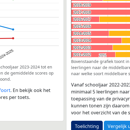
2018-2019
2018-2019
2017-2018
2017-2018
2016-2017
2016-2017
2015-2016
2015-2016
2014-2015
2014-2015
2013-2014
2013-2014
2012-2013
2012-2013
024-2025
2011-2012
2011-2012
20%
20%
Bovenstaande grafiek toont in
schooljaar 2023-2024 tot en
leerlingen naar de middelbare 
en de gemiddelde scores op
naar welke soort middelbare s
toond.
Vanaf schooljaar 2022-202
foort
. En bekijk ook het
minimaal 5 leerlingen naar
res per toets.
toepassing van de privacyr
kunnen tonen zijn daarom 
voor het overzicht van d
Toelichting
Vergelijk 