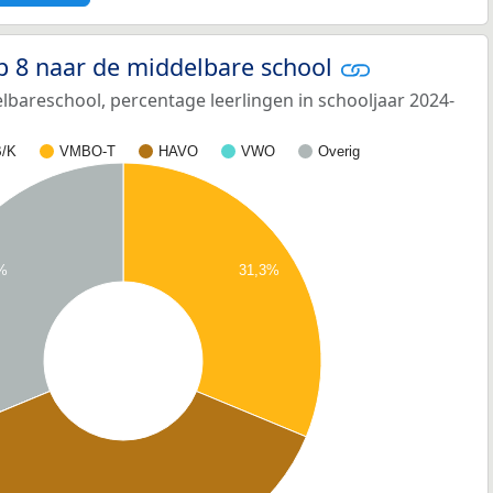
p 8 naar de middelbare school
bareschool, percentage leerlingen in schooljaar 2024-
/K
VMBO-T
HAVO
VWO
Overig
3%
31,3%