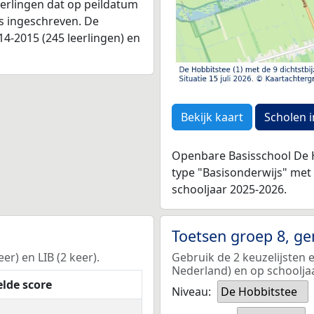
leerlingen dat op peildatum
as ingeschreven. De
4-2015 (245 leerlingen) en
Bekijk kaart
Scholen i
Openbare Basisschool De H
type "Basisonderwijs" met
schooljaar 2025-2026.
Toetsen groep 8, g
r) en LIB (2 keer).
Gebruik de 2 keuzelijsten 
Nederland) en op schoolja
lde score
Niveau:
De Hobbitstee