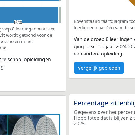
Bovenstaand taartdiagram too
80%
80%
leerlingen naar één van de so
groep 8 leerlingen naar een
 Dit wordt getoond voor de
Van de groep 8 leerlingen
e scholen in het
ging in schooljaar 2024-2
and.
een andere opleiding.
bare school opleidingen
ng:
Vergelijk gebieden
Percentage zittenbl
Gegevens over het percent
Hobbitstee dat is blijven z
2025.