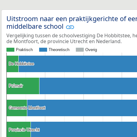
Uitstroom naar een praktijkgerichte of ee
middelbare school
Vergelijking tussen de schoolvestiging De Hobbitstee, h
de Montfoort, de provincie Utrecht en Nederland.
Praktisch
Theoretisch
Overig
De Hobbitstee
De Hobbitstee
Pr1mair
Pr1mair
Gemeente Montfoort
Gemeente Montfoort
Provincie Utrecht
Provincie Utrecht