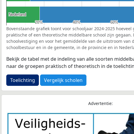
Nederland
Nederland
20%
20%
40%
40%
60%
60%
Bovenstaande grafiek toont voor schooljaar 2024-2025 hoeveel 
praktische of een theoretische middelbare school zijn gegaan.
schoolvestiging en voor het gemiddelde van de uitstroom van d
schoolbestuur en in de gemeente, in de provincie en in Nederl
Bekijk de tabel met de indeling van alle soorten middel
naar de groepen praktisch of theoretisch in de toelichti
Toelichting
Vergelijk scholen
Advertentie: