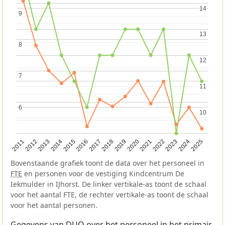
14
14
9
9
13
13
8
8
12
12
7
7
11
11
6
6
10
10
2013
2018
2023
2015
2020
2025
2012
2017
2022
2014
2019
2024
2011
2016
2021
Bovenstaande grafiek toont de data over het personeel in
FTE
en personen voor de vestiging Kindcentrum De
Iekmulder in IJhorst. De linker vertikale-as toont de schaal
voor het aantal FTE, de rechter vertikale-as toont de schaal
voor het aantal personen.
Gegevens van
DUO
over het personeel in het primair