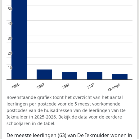
50
50
40
40
30
30
20
20
10
10
7955
7957
7951
7707
Overige
Bovenstaande grafiek toont het overzicht van het aantal
leerlingen per postcode voor de 5 meest voorkomende
postcodes van de huisadressen van de leerlingen van De
Iekmulder in 2025-2026. Bekijk de data voor de eerdere
schooljaren in de tabel.
De meeste leerlingen (63) van De Iekmulder wonen in