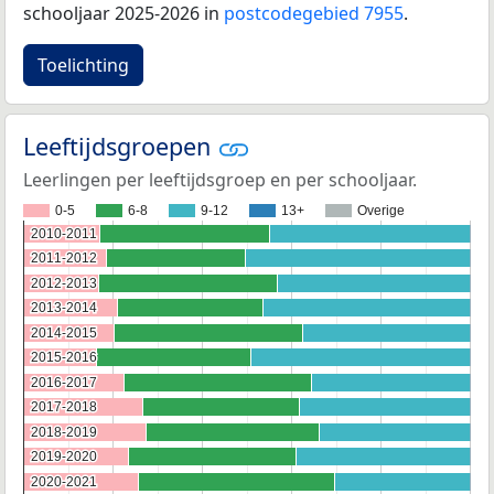
schooljaar 2025-2026 in
postcodegebied 7955
.
Toelichting
Leeftijdsgroepen
Leerlingen per leeftijdsgroep en per schooljaar.
0-5
6-8
9-12
13+
Overige
2010-2011
2010-2011
2011-2012
2011-2012
2012-2013
2012-2013
2013-2014
2013-2014
2014-2015
2014-2015
2015-2016
2015-2016
2016-2017
2016-2017
2017-2018
2017-2018
2018-2019
2018-2019
2019-2020
2019-2020
2020-2021
2020-2021