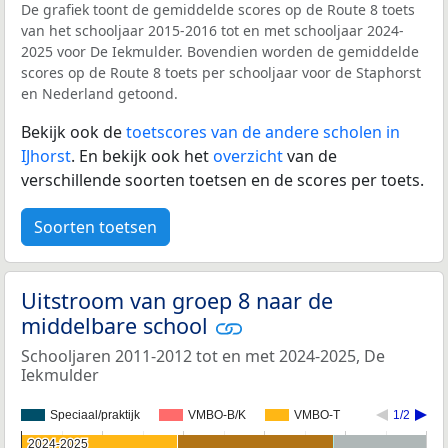
De grafiek toont de gemiddelde scores op de Route 8 toets
van het schooljaar 2015-2016 tot en met schooljaar 2024-
2025 voor De Iekmulder. Bovendien worden de gemiddelde
scores op de Route 8 toets per schooljaar voor de Staphorst
en Nederland getoond.
Bekijk ook de
toetscores van de andere scholen in
IJhorst
. En bekijk ook het
overzicht
van de
verschillende soorten toetsen en de scores per toets.
Soorten toetsen
Uitstroom van groep 8 naar de
middelbare school
Schooljaren 2011-2012 tot en met 2024-2025, De
Iekmulder
Speciaal/praktijk
VMBO-B/K
VMBO-T
1/2
2024-2025
2024-2025