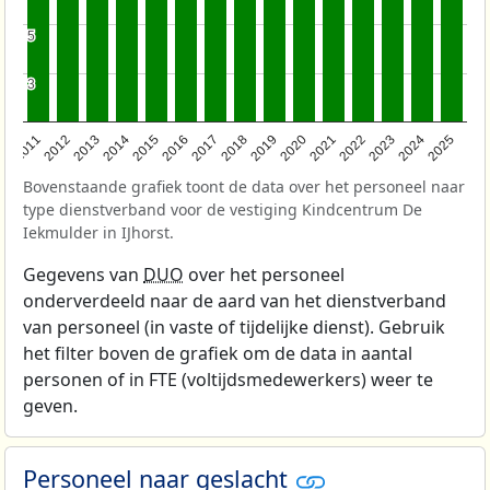
5
5
3
3
2011
2012
2013
2014
2015
2016
2017
2018
2019
2020
2021
2022
2023
2024
2025
Bovenstaande grafiek toont de data over het personeel naar
type dienstverband voor de vestiging Kindcentrum De
Iekmulder in IJhorst.
Gegevens van
DUO
over het personeel
onderverdeeld naar de aard van het dienstverband
van personeel (in vaste of tijdelijke dienst). Gebruik
het filter boven de grafiek om de data in aantal
personen of in FTE (voltijdsmedewerkers) weer te
geven.
Personeel naar geslacht