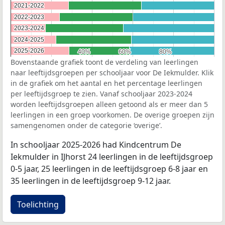
2021-2022
2021-2022
2022-2023
2022-2023
2023-2024
2023-2024
2024-2025
2024-2025
2025-2026
2025-2026
40%
40%
60%
60%
80%
80%
Bovenstaande grafiek toont de verdeling van leerlingen
naar leeftijdsgroepen per schooljaar voor De Iekmulder. Klik
in de grafiek om het aantal en het percentage leerlingen
per leeftijdsgroep te zien. Vanaf schooljaar 2023-2024
worden leeftijdsgroepen alleen getoond als er meer dan 5
leerlingen in een groep voorkomen. De overige groepen zijn
samengenomen onder de categorie ‘overige’.
In schooljaar 2025-2026 had Kindcentrum De
Iekmulder in IJhorst 24 leerlingen in de leeftijdsgroep
0-5 jaar, 25 leerlingen in de leeftijdsgroep 6-8 jaar en
35 leerlingen in de leeftijdsgroep 9-12 jaar.
Toelichting