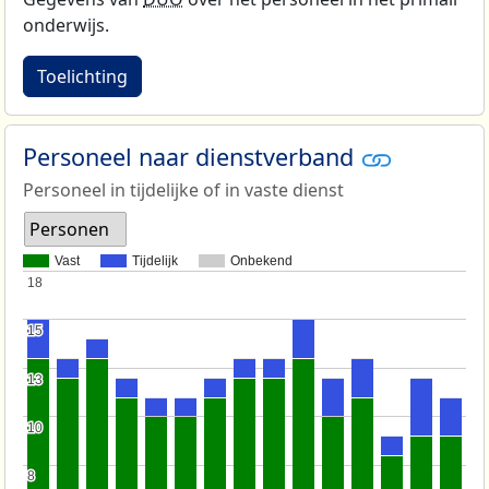
onderwijs.
Toelichting
Personeel naar dienstverband
Personeel in tijdelijke of in vaste dienst
Personen
Vast
Tijdelijk
Onbekend
18
18
15
15
13
13
10
10
8
8