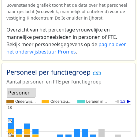
Bovenstaande grafiek toont het de data over het personeel
naar geslacht (vrouwelijk, mannelijk of onbekend) voor de
vestiging Kindcentrum De Iekmulder in IJhorst.
Overzicht van het percentage vrouwelijke en
mannelijke personeelsleden in personen of FTE.
Bekijk meer personeelsgegevens op de
pagina over
het onderwijsbestuur Promes
.
Personeel per functiegroep
Aantal personen en FTE per functiegroep
Personen
Onderwijs…
Ondersteu…
Leraren in…
1/2
18
18
15
15
13
13