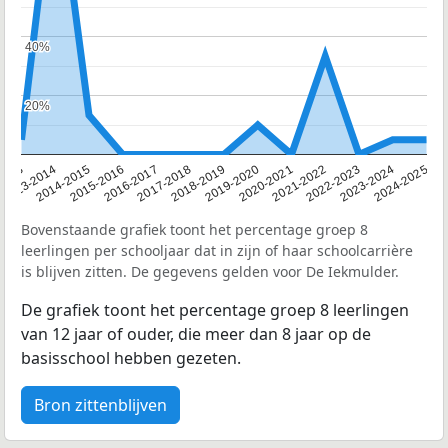
40%
40%
20%
20%
2013
2013-2014
2014-2015
2015-2016
2016-2017
2017-2018
2018-2019
2019-2020
2020-2021
2021-2022
2022-2023
2023-2024
2024-2025
Bovenstaande grafiek toont het percentage groep 8
leerlingen per schooljaar dat in zijn of haar schoolcarrière
is blijven zitten. De gegevens gelden voor De Iekmulder.
De grafiek toont het percentage groep 8 leerlingen
van 12 jaar of ouder, die meer dan 8 jaar op de
basisschool hebben gezeten.
Bron zittenblijven