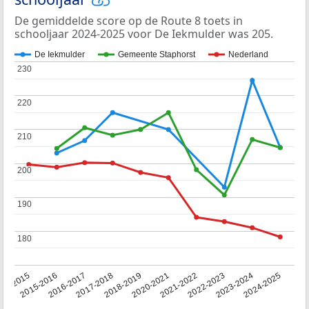
De gemiddelde score op de Route 8 toets in
schooljaar 2024-2025 voor De Iekmulder was 205.
De Iekmulder
Gemeente Staphorst
Nederland
230
230
220
220
210
210
200
200
190
190
180
180
14-2015
2015-2016
2016-2017
2017-2018
2018-2019
2020-2021
2021-2022
2022-2023
2023-2024
2024-2025