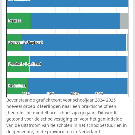
Promes
Promes
Gemeente Staphorst
Gemeente Staphorst
Provincie Overijssel
Provincie Overijssel
Nederland
Nederland
20%
20%
40%
40%
60%
60%
80%
80%
Bovenstaande grafiek toont voor schooljaar 2024-2025
hoeveel groep 8 leerlingen naar een praktische of een
theoretische middelbare school zijn gegaan. Dit wordt
getoond voor de schoolvestiging en voor het gemiddelde
van de uitstroom van de scholen in het schoolbestuur en in
de gemeente, in de provincie en in Nederland.