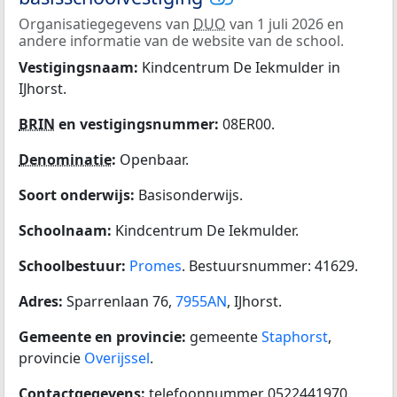
Organisatiegegevens van
DUO
van 1 juli 2026 en
andere informatie van de website van de school.
Vestigingsnaam:
Kindcentrum De Iekmulder in
IJhorst.
BRIN
en vestigingsnummer:
08ER00.
Denominatie
:
Openbaar.
Soort onderwijs:
Basisonderwijs.
Schoolnaam:
Kindcentrum De Iekmulder.
Schoolbestuur:
Promes
. Bestuursnummer: 41629.
Adres:
Sparrenlaan 76,
7955AN
, IJhorst.
Gemeente en provincie:
gemeente
Staphorst
,
provincie
Overijssel
.
Contactgegevens:
telefoonnummer 0522441970.