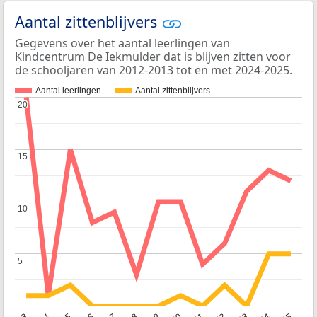
Aantal zittenblijvers
Gegevens over het aantal leerlingen van
Kindcentrum De Iekmulder dat is blijven zitten voor
de schooljaren van 2012-2013 tot en met 2024-2025.
Aantal leerlingen
Aantal zittenblijvers
20
20
15
15
10
10
5
5