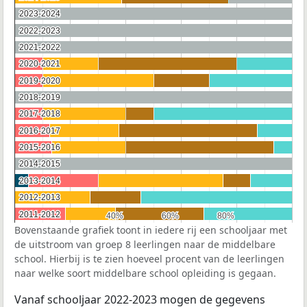
2023-2024
2023-2024
2022-2023
2022-2023
2021-2022
2021-2022
2020-2021
2020-2021
2019-2020
2019-2020
2018-2019
2018-2019
2017-2018
2017-2018
2016-2017
2016-2017
2015-2016
2015-2016
2014-2015
2014-2015
2013-2014
2013-2014
2012-2013
2012-2013
2011-2012
2011-2012
40%
40%
60%
60%
80%
80%
Bovenstaande grafiek toont in iedere rij een schooljaar met
de uitstroom van groep 8 leerlingen naar de middelbare
school. Hierbij is te zien hoeveel procent van de leerlingen
naar welke soort middelbare school opleiding is gegaan.
Vanaf schooljaar 2022-2023 mogen de gegevens