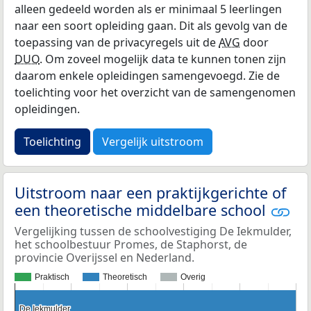
alleen gedeeld worden als er minimaal 5 leerlingen
naar een soort opleiding gaan. Dit als gevolg van de
toepassing van de privacyregels uit de
AVG
door
DUO
. Om zoveel mogelijk data te kunnen tonen zijn
daarom enkele opleidingen samengevoegd. Zie de
toelichting voor het overzicht van de samengenomen
opleidingen.
Toelichting
Vergelijk uitstroom
Uitstroom naar een praktijkgerichte of
een theoretische middelbare school
Vergelijking tussen de schoolvestiging De Iekmulder,
het schoolbestuur Promes, de Staphorst, de
provincie Overijssel en Nederland.
Praktisch
Theoretisch
Overig
De Iekmulder
De Iekmulder