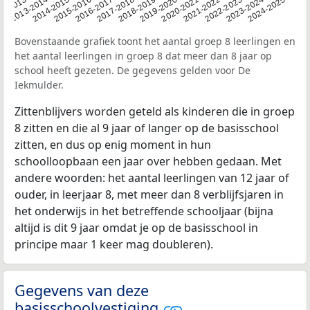
2014-2015
2020-2021
2013-2014
2019-2020
12-2013
2018-2019
2024-2025
2017-2018
2023-2024
2016-2017
2022-2023
2015-2016
2021-2022
Bovenstaande grafiek toont het aantal groep 8 leerlingen en
het aantal leerlingen in groep 8 dat meer dan 8 jaar op
school heeft gezeten. De gegevens gelden voor De
Iekmulder.
Zittenblijvers worden geteld als kinderen die in groep
8 zitten en die al 9 jaar of langer op de basisschool
zitten, en dus op enig moment in hun
schoolloopbaan een jaar over hebben gedaan. Met
andere woorden: het aantal leerlingen van 12 jaar of
ouder, in leerjaar 8, met meer dan 8 verblijfsjaren in
het onderwijs in het betreffende schooljaar (bijna
altijd is dit 9 jaar omdat je op de basisschool in
principe maar 1 keer mag doubleren).
Gegevens van deze
basisschoolvestiging