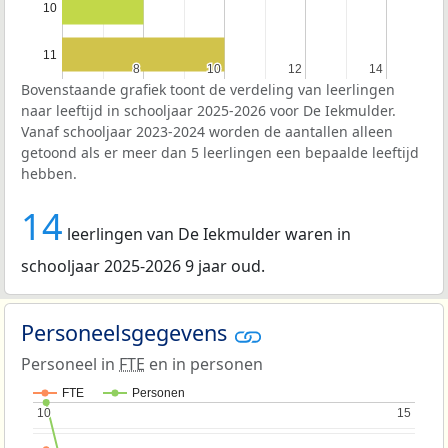
10
11
8
8
10
10
12
12
14
14
Bovenstaande grafiek toont de verdeling van leerlingen
naar leeftijd in schooljaar 2025-2026 voor De Iekmulder.
Vanaf schooljaar 2023-2024 worden de aantallen alleen
getoond als er meer dan 5 leerlingen een bepaalde leeftijd
hebben.
14
leerlingen van De Iekmulder waren in
schooljaar 2025-2026 9 jaar oud.
Personeelsgegevens
Personeel in
FTE
en in personen
FTE
Personen
10
10
15
15