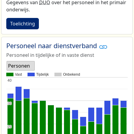
Gegevens van
DUO
over het personeel in het primair
onderwijs.
Toelichting
Personeel naar dienstverband
Personeel in tijdelijke of in vaste dienst
Personen
Vast
Tijdelijk
Onbekend
40
40
30
30
20
20