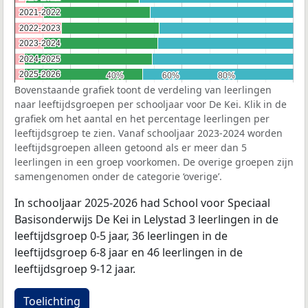
2021-2022
2021-2022
2022-2023
2022-2023
2023-2024
2023-2024
2024-2025
2024-2025
2025-2026
2025-2026
40%
40%
60%
60%
80%
80%
Bovenstaande grafiek toont de verdeling van leerlingen
naar leeftijdsgroepen per schooljaar voor De Kei. Klik in de
grafiek om het aantal en het percentage leerlingen per
leeftijdsgroep te zien. Vanaf schooljaar 2023-2024 worden
leeftijdsgroepen alleen getoond als er meer dan 5
leerlingen in een groep voorkomen. De overige groepen zijn
samengenomen onder de categorie ‘overige’.
In schooljaar 2025-2026 had School voor Speciaal
Basisonderwijs De Kei in Lelystad 3 leerlingen in de
leeftijdsgroep 0-5 jaar, 36 leerlingen in de
leeftijdsgroep 6-8 jaar en 46 leerlingen in de
leeftijdsgroep 9-12 jaar.
Toelichting