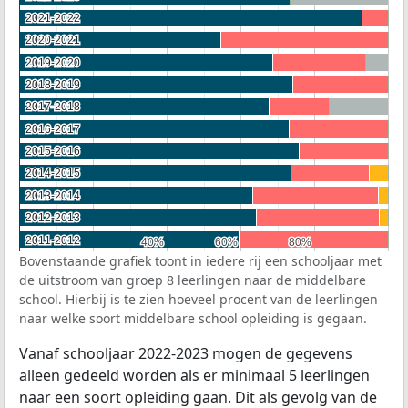
2021-2022
2021-2022
2020-2021
2020-2021
2019-2020
2019-2020
2018-2019
2018-2019
2017-2018
2017-2018
2016-2017
2016-2017
2015-2016
2015-2016
2014-2015
2014-2015
2013-2014
2013-2014
2012-2013
2012-2013
2011-2012
2011-2012
40%
40%
60%
60%
80%
80%
Bovenstaande grafiek toont in iedere rij een schooljaar met
de uitstroom van groep 8 leerlingen naar de middelbare
school. Hierbij is te zien hoeveel procent van de leerlingen
naar welke soort middelbare school opleiding is gegaan.
Vanaf schooljaar 2022-2023 mogen de gegevens
alleen gedeeld worden als er minimaal 5 leerlingen
naar een soort opleiding gaan. Dit als gevolg van de