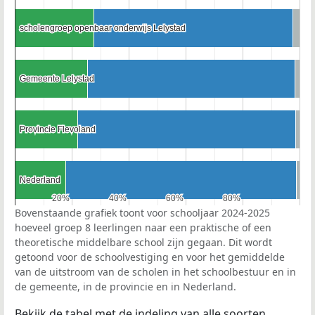
scholengroep openbaar onderwijs Lelystad
scholengroep openbaar onderwijs Lelystad
Gemeente Lelystad
Gemeente Lelystad
Provincie Flevoland
Provincie Flevoland
Nederland
Nederland
20%
20%
40%
40%
60%
60%
80%
80%
Bovenstaande grafiek toont voor schooljaar 2024-2025
hoeveel groep 8 leerlingen naar een praktische of een
theoretische middelbare school zijn gegaan. Dit wordt
getoond voor de schoolvestiging en voor het gemiddelde
van de uitstroom van de scholen in het schoolbestuur en in
de gemeente, in de provincie en in Nederland.
Bekijk de tabel met de indeling van alle soorten