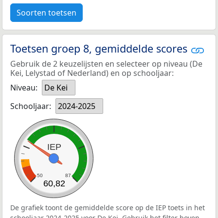
Soorten toetsen
Toetsen groep 8, gemiddelde scores
Gebruik de 2 keuzelijsten en selecteer op niveau (De
Kei, Lelystad of Nederland) en op schooljaar:
Niveau:
De Kei
Schooljaar:
2024-2025
IEP
50
87
60,82
De grafiek toont de gemiddelde score op de IEP toets in het
schooljaar 2024-2025 voor De Kei. Gebruik het filter boven