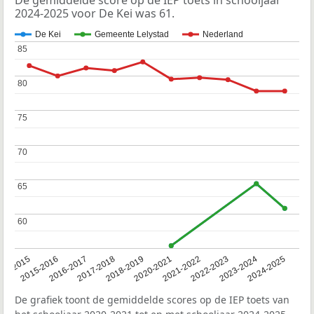
De gemiddelde score op de IEP toets in schooljaar
2024-2025 voor De Kei was 61.
De Kei
Gemeente Lelystad
Nederland
85
85
80
80
75
75
70
70
65
65
60
60
14-2015
2015-2016
2016-2017
2017-2018
2018-2019
2020-2021
2021-2022
2022-2023
2023-2024
2024-2025
De grafiek toont de gemiddelde scores op de IEP toets van