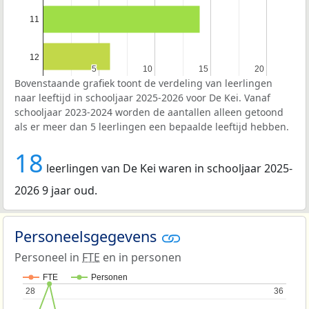
11
12
5
5
10
10
15
15
20
20
Bovenstaande grafiek toont de verdeling van leerlingen
naar leeftijd in schooljaar 2025-2026 voor De Kei. Vanaf
schooljaar 2023-2024 worden de aantallen alleen getoond
als er meer dan 5 leerlingen een bepaalde leeftijd hebben.
18
leerlingen van De Kei waren in schooljaar 2025-
2026 9 jaar oud.
Personeelsgegevens
Personeel in
FTE
en in personen
FTE
Personen
28
28
36
36