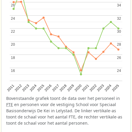
26
26
34
34
24
24
32
32
22
22
30
30
20
20
28
28
18
18
26
26
16
16
24
24
2013
2018
2023
2015
2020
2025
2012
2017
2022
2014
2019
2024
2011
2016
2021
Bovenstaande grafiek toont de data over het personeel in
FTE
en personen voor de vestiging School voor Speciaal
Basisonderwijs De Kei in Lelystad. De linker vertikale-as
toont de schaal voor het aantal FTE, de rechter vertikale-as
toont de schaal voor het aantal personen.