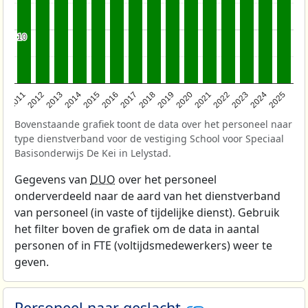
10
10
2011
2012
2013
2014
2015
2016
2017
2018
2019
2020
2021
2022
2023
2024
2025
Bovenstaande grafiek toont de data over het personeel naar
type dienstverband voor de vestiging School voor Speciaal
Basisonderwijs De Kei in Lelystad.
Gegevens van
DUO
over het personeel
onderverdeeld naar de aard van het dienstverband
van personeel (in vaste of tijdelijke dienst). Gebruik
het filter boven de grafiek om de data in aantal
personen of in FTE (voltijdsmedewerkers) weer te
geven.
Personeel naar geslacht