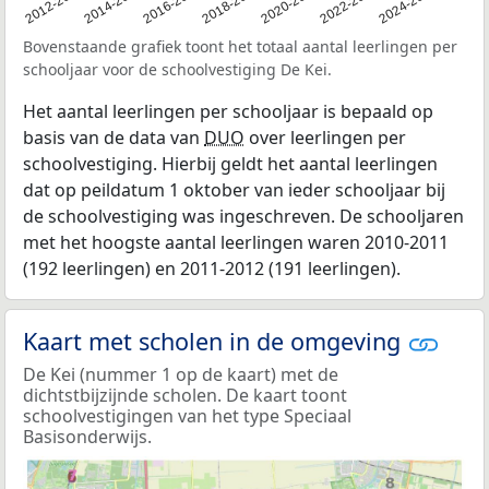
2011
2012-2013
2014-2015
2016-2017
2018-2019
2020-2021
2022-2023
2024-2025
Bovenstaande grafiek toont het totaal aantal leerlingen per
schooljaar voor de schoolvestiging De Kei.
Het aantal leerlingen per schooljaar is bepaald op
basis van de data van
DUO
over leerlingen per
schoolvestiging. Hierbij geldt het aantal leerlingen
dat op peildatum 1 oktober van ieder schooljaar bij
de schoolvestiging was ingeschreven. De schooljaren
met het hoogste aantal leerlingen waren 2010-2011
(192 leerlingen) en 2011-2012 (191 leerlingen).
Kaart met scholen in de omgeving
De Kei (nummer 1 op de kaart) met de
dichtstbijzijnde scholen. De kaart toont
schoolvestigingen van het type Speciaal
Basisonderwijs.