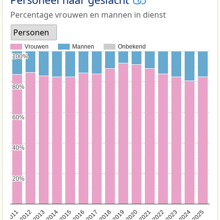
Percentage vrouwen en mannen in dienst
Personen
Vrouwen
Mannen
Onbekend
100%
100%
80%
80%
60%
60%
40%
40%
20%
20%
2011
2012
2013
2014
2015
2016
2017
2018
2019
2020
2021
2022
2023
2024
2025