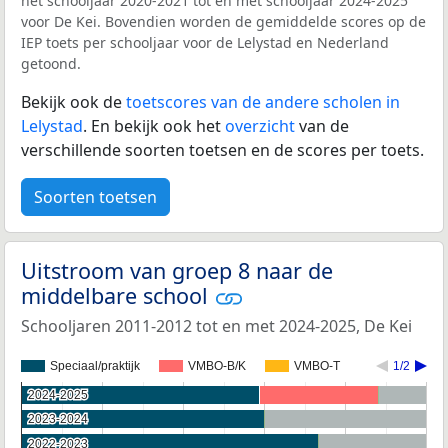
het schooljaar 2020-2021 tot en met schooljaar 2024-2025
voor De Kei. Bovendien worden de gemiddelde scores op de
IEP toets per schooljaar voor de Lelystad en Nederland
getoond.
Bekijk ook de
toetscores van de andere scholen in
Lelystad
. En bekijk ook het
overzicht
van de
verschillende soorten toetsen en de scores per toets.
Soorten toetsen
Uitstroom van groep 8 naar de
middelbare school
Schooljaren 2011-2012 tot en met 2024-2025, De Kei
Speciaal/praktijk
VMBO-B/K
VMBO-T
1/2
2024-2025
2024-2025
2023-2024
2023-2024
2022-2023
2022-2023