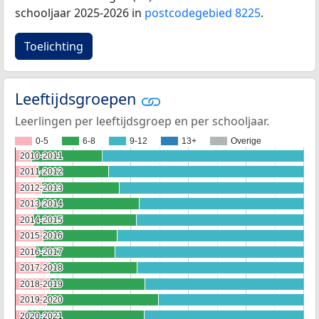
schooljaar 2025-2026 in
postcodegebied 8225
.
Toelichting
Leeftijdsgroepen
Leerlingen per leeftijdsgroep en per schooljaar.
0-5
6-8
9-12
13+
Overige
2010-2011
2010-2011
2011-2012
2011-2012
2012-2013
2012-2013
2013-2014
2013-2014
2014-2015
2014-2015
2015-2016
2015-2016
2016-2017
2016-2017
2017-2018
2017-2018
2018-2019
2018-2019
2019-2020
2019-2020
2020-2021
2020-2021