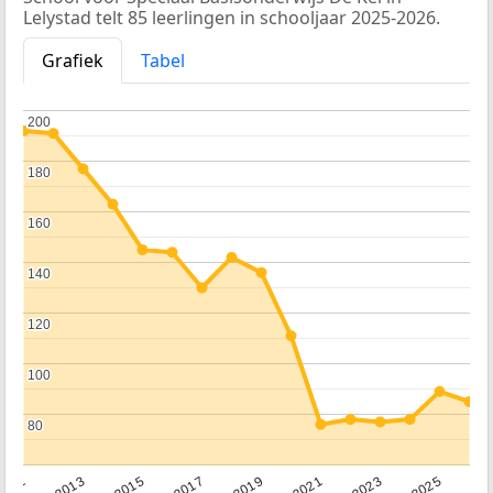
Lelystad telt 85 leerlingen in schooljaar 2025-2026.
Grafiek
Tabel
200
200
180
180
160
160
140
140
120
120
100
100
80
80