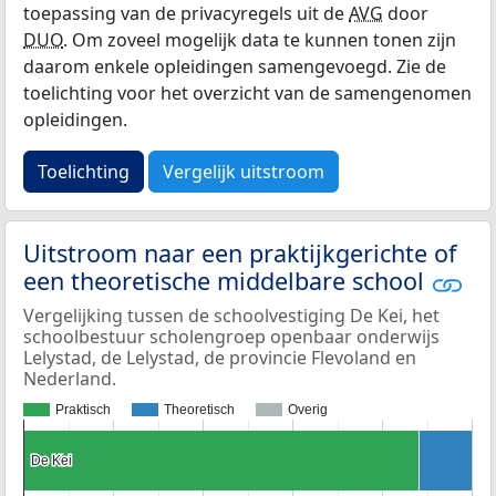
toepassing van de privacyregels uit de
AVG
door
DUO
. Om zoveel mogelijk data te kunnen tonen zijn
daarom enkele opleidingen samengevoegd. Zie de
toelichting voor het overzicht van de samengenomen
opleidingen.
Toelichting
Vergelijk uitstroom
Uitstroom naar een praktijkgerichte of
een theoretische middelbare school
Vergelijking tussen de schoolvestiging De Kei, het
schoolbestuur scholengroep openbaar onderwijs
Lelystad, de Lelystad, de provincie Flevoland en
Nederland.
Praktisch
Theoretisch
Overig
De Kei
De Kei