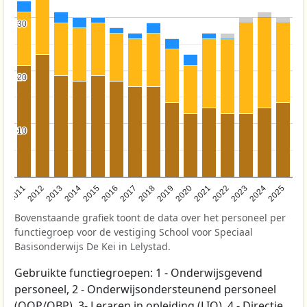
30
30
20
20
10
10
2011
2012
2013
2014
2015
2016
2017
2018
2019
2020
2021
2022
2023
2024
2025
Bovenstaande grafiek toont de data over het personeel per
functiegroep voor de vestiging School voor Speciaal
Basisonderwijs De Kei in Lelystad.
Gebruikte functiegroepen: 1 - Onderwijsgevend
personeel, 2 - Onderwijsondersteunend personeel
(OOP/OBP), 3- Leraren in opleiding (LIO), 4 - Directie