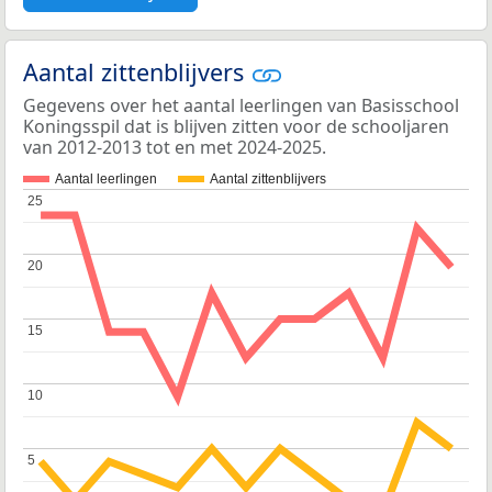
Aantal zittenblijvers
Gegevens over het aantal leerlingen van Basisschool
Koningsspil dat is blijven zitten voor de schooljaren
van 2012-2013 tot en met 2024-2025.
Aantal leerlingen
Aantal zittenblijvers
25
25
20
20
15
15
10
10
5
5