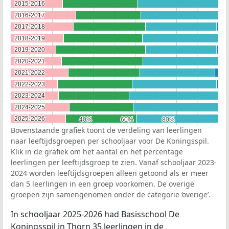
2015-2016
2015-2016
2016-2017
2016-2017
2017-2018
2017-2018
2018-2019
2018-2019
2019-2020
2019-2020
2020-2021
2020-2021
2021-2022
2021-2022
2022-2023
2022-2023
2023-2024
2023-2024
2024-2025
2024-2025
2025-2026
2025-2026
40%
40%
60%
60%
80%
80%
Bovenstaande grafiek toont de verdeling van leerlingen
naar leeftijdsgroepen per schooljaar voor De Koningsspil.
Klik in de grafiek om het aantal en het percentage
leerlingen per leeftijdsgroep te zien. Vanaf schooljaar 2023-
2024 worden leeftijdsgroepen alleen getoond als er meer
dan 5 leerlingen in een groep voorkomen. De overige
groepen zijn samengenomen onder de categorie ‘overige’.
In schooljaar 2025-2026 had Basisschool De
Koningsspil in Thorn 35 leerlingen in de