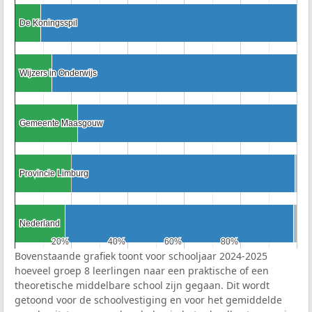
De Koningsspil
De Koningsspil
Wijzers in Onderwijs
Wijzers in Onderwijs
Gemeente Maasgouw
Gemeente Maasgouw
Provincie Limburg
Provincie Limburg
Nederland
Nederland
20%
20%
40%
40%
60%
60%
80%
80%
Bovenstaande grafiek toont voor schooljaar 2024-2025
hoeveel groep 8 leerlingen naar een praktische of een
theoretische middelbare school zijn gegaan. Dit wordt
getoond voor de schoolvestiging en voor het gemiddelde