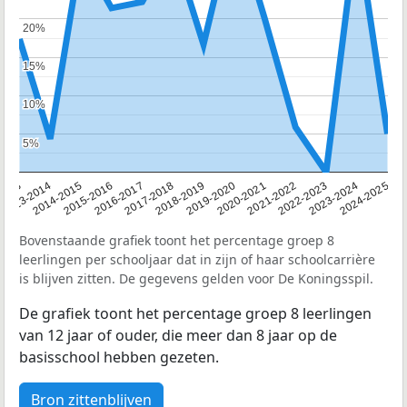
20%
20%
15%
15%
10%
10%
5%
5%
2013
2013-2014
2014-2015
2015-2016
2016-2017
2017-2018
2018-2019
2019-2020
2020-2021
2021-2022
2022-2023
2023-2024
2024-2025
Bovenstaande grafiek toont het percentage groep 8
leerlingen per schooljaar dat in zijn of haar schoolcarrière
is blijven zitten. De gegevens gelden voor De Koningsspil.
De grafiek toont het percentage groep 8 leerlingen
van 12 jaar of ouder, die meer dan 8 jaar op de
basisschool hebben gezeten.
Bron zittenblijven