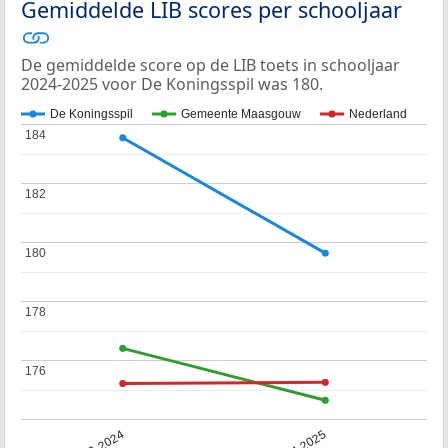
Gemiddelde LIB scores per schooljaar
De gemiddelde score op de LIB toets in schooljaar
2024-2025 voor De Koningsspil was 180.
De Koningsspil
Gemeente Maasgouw
Nederland
184
184
182
182
180
180
178
178
176
176