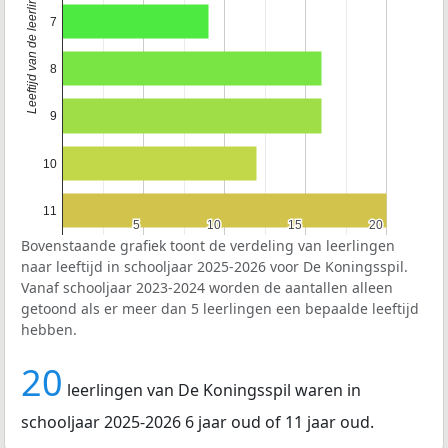
Leeftijd van de leerlingen
7
8
9
10
11
5
5
10
10
15
15
20
20
Bovenstaande grafiek toont de verdeling van leerlingen
naar leeftijd in schooljaar 2025-2026 voor De Koningsspil.
Vanaf schooljaar 2023-2024 worden de aantallen alleen
getoond als er meer dan 5 leerlingen een bepaalde leeftijd
hebben.
20
leerlingen van De Koningsspil waren in
schooljaar 2025-2026 6 jaar oud of 11 jaar oud.