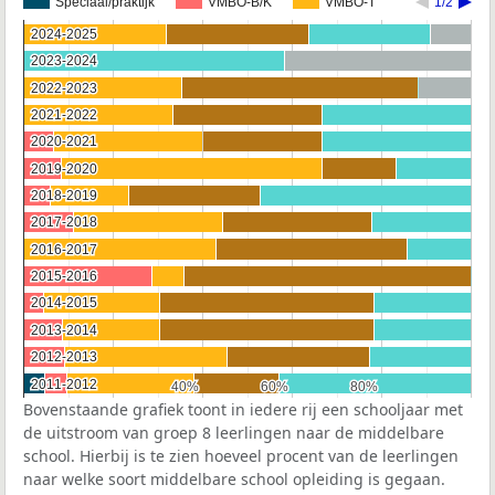
Speciaal/praktijk
VMBO-B/K
VMBO-T
1/2
2024-2025
2024-2025
2023-2024
2023-2024
2022-2023
2022-2023
2021-2022
2021-2022
2020-2021
2020-2021
2019-2020
2019-2020
2018-2019
2018-2019
2017-2018
2017-2018
2016-2017
2016-2017
2015-2016
2015-2016
2014-2015
2014-2015
2013-2014
2013-2014
2012-2013
2012-2013
2011-2012
2011-2012
40%
40%
60%
60%
80%
80%
Bovenstaande grafiek toont in iedere rij een schooljaar met
de uitstroom van groep 8 leerlingen naar de middelbare
school. Hierbij is te zien hoeveel procent van de leerlingen
naar welke soort middelbare school opleiding is gegaan.