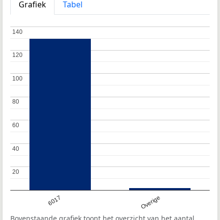
Grafiek
Tabel
140
140
120
120
100
100
80
80
60
60
40
40
20
20
6017
Overige
Bovenstaande grafiek toont het overzicht van het aantal