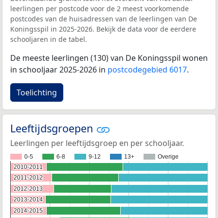
leerlingen per postcode voor de 2 meest voorkomende
postcodes van de huisadressen van de leerlingen van De
Koningsspil in 2025-2026. Bekijk de data voor de eerdere
schooljaren in de tabel.
De meeste leerlingen (130) van De Koningsspil wonen
in schooljaar 2025-2026 in
postcodegebied 6017
.
Toelichting
Leeftijdsgroepen
Leerlingen per leeftijdsgroep en per schooljaar.
0-5
6-8
9-12
13+
Overige
2010-2011
2010-2011
2011-2012
2011-2012
2012-2013
2012-2013
2013-2014
2013-2014
2014-2015
2014-2015