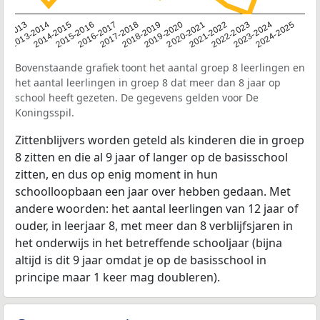
2014-2015
2013-2014
2020-2021
12-2013
2019-2020
2018-2019
2017-2018
2024-2025
2016-2017
2023-2024
2022-2023
2015-2016
2021-2022
Bovenstaande grafiek toont het aantal groep 8 leerlingen en
het aantal leerlingen in groep 8 dat meer dan 8 jaar op
school heeft gezeten. De gegevens gelden voor De
Koningsspil.
Zittenblijvers worden geteld als kinderen die in groep
8 zitten en die al 9 jaar of langer op de basisschool
zitten, en dus op enig moment in hun
schoolloopbaan een jaar over hebben gedaan. Met
andere woorden: het aantal leerlingen van 12 jaar of
ouder, in leerjaar 8, met meer dan 8 verblijfsjaren in
het onderwijs in het betreffende schooljaar (bijna
altijd is dit 9 jaar omdat je op de basisschool in
principe maar 1 keer mag doubleren).