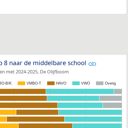
p 8 naar de middelbare school
 en met 2024-2025, De Olijfboom
BO-B/K
VMBO-T
HAVO
VWO
Overig