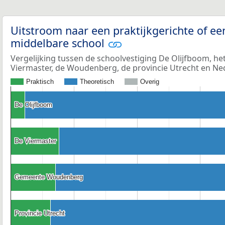
Uitstroom naar een praktijkgerichte of ee
middelbare school
Vergelijking tussen de schoolvestiging De Olijfboom, h
Viermaster, de Woudenberg, de provincie Utrecht en Ne
Praktisch
Theoretisch
Overig
De Olijfboom
De Olijfboom
De Viermaster
De Viermaster
Gemeente Woudenberg
Gemeente Woudenberg
Provincie Utrecht
Provincie Utrecht