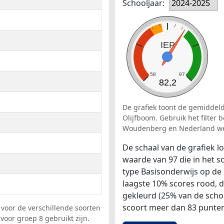
Schooljaar:
2024-2025
IEP
58
97
82,2
De grafiek toont de gemiddeld
Olijfboom. Gebruik het filter
Woudenberg en Nederland we
De schaal van de grafiek 
waarde van 97 die in het s
type Basisonderwijs op de 
laagste 10% scores rood, 
gekleurd (25% van de scho
scoort meer dan 83 punten
voor de verschillende soorten
voor groep 8 gebruikt zijn.