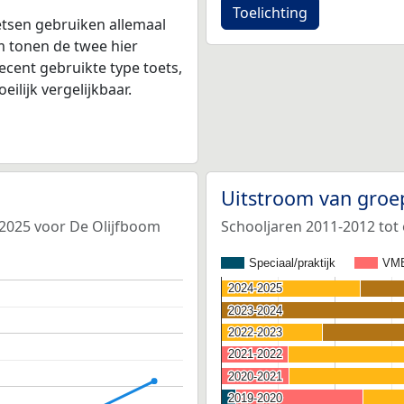
Toelichting
tsen gebruiken allemaal
 tonen de twee hier
ecent gebruikte type toets,
ilijk vergelijkbaar.
Uitstroom van groe
-2025 voor De Olijfboom
Schooljaren 2011-2012 tot
Speciaal/praktijk
VM
2024-2025
2024-2025
2023-2024
2023-2024
2022-2023
2022-2023
2021-2022
2021-2022
2020-2021
2020-2021
2019-2020
2019-2020