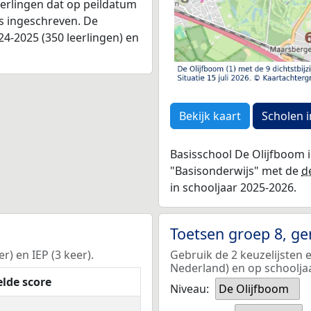
leerlingen dat op peildatum
as ingeschreven. De
4-2025 (350 leerlingen) en
Bekijk kaart
Scholen i
Basisschool De Olijfboom 
"Basisonderwijs" met de
d
in schooljaar 2025-2026.
Toetsen groep 8, g
r) en IEP (3 keer).
Gebruik de 2 keuzelijsten
Nederland) en op schoolja
lde score
Niveau:
De Olijfboom