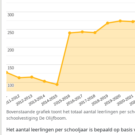
300
300
250
250
200
200
150
150
100
100
2012-2013
2019-2020
2015-2016
2011-2012
2018-2019
2014-2015
2011
202
2017-2018
2013-2014
2020-2021
2016-2017
Bovenstaande grafiek toont het totaal aantal leerlingen per sch
schoolvestiging De Olijfboom.
Het aantal leerlingen per schooljaar is bepaald op basis