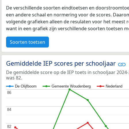
De verschillende soorten eindtoetsen en doorstroomtoe
een andere schaal en normering voor de scores. Daarom
volgende grafieken alleen de resulaten voor het meest r
want in een grafiek zijn verschillende soorten toetsen moe
Soorten toetsen
Gemiddelde IEP scores per schooljaar
De gemiddelde score op de IEP toets in schooljaar 2024
was 82.
De Olijfboom
Gemeente Woudenberg
Nederland
86
86
84
84
82
82