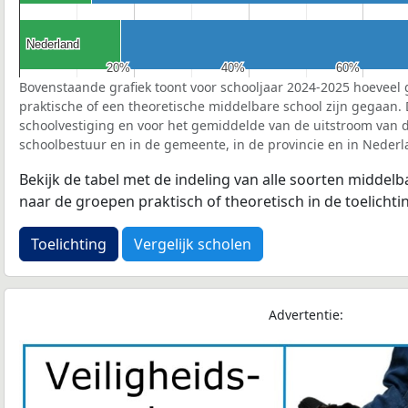
Nederland
Nederland
20%
20%
40%
40%
60%
60%
Bovenstaande grafiek toont voor schooljaar 2024-2025 hoeveel 
praktische of een theoretische middelbare school zijn gegaan.
schoolvestiging en voor het gemiddelde van de uitstroom van d
schoolbestuur en in de gemeente, in de provincie en in Nederl
Bekijk de tabel met de indeling van alle soorten middel
naar de groepen praktisch of theoretisch in de toelichti
Toelichting
Vergelijk scholen
Advertentie: