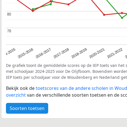
80
80
78
78
2017-2018
2014-2015
2020-2021
2016-2017
2
2018-2019
2015-2016
2021-2022
De grafiek toont de gemiddelde scores op de IEP toets van het 
met schooljaar 2024-2025 voor De Olijfboom. Bovendien worde
IEP toets per schooljaar voor de Woudenberg en Nederland ge
Bekijk ook de
toetscores van de andere scholen in Wou
overzicht
van de verschillende soorten toetsen en de sco
Soorten toetsen