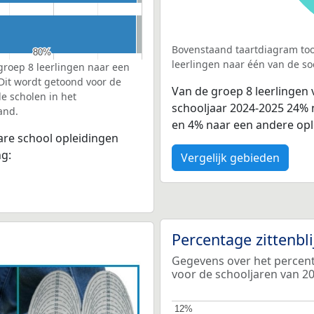
Bovenstaand taartdiagram too
80%
80%
leerlingen naar één van de so
groep 8 leerlingen naar een
 Dit wordt getoond voor de
Van de groep 8 leerlingen
e scholen in het
schooljaar 2024-2025 24%
and.
en 4% naar een andere opl
bare school opleidingen
ng:
Vergelijk gebieden
Percentage zittenbl
Gegevens over het percenta
voor de schooljaren van 2
12%
12%