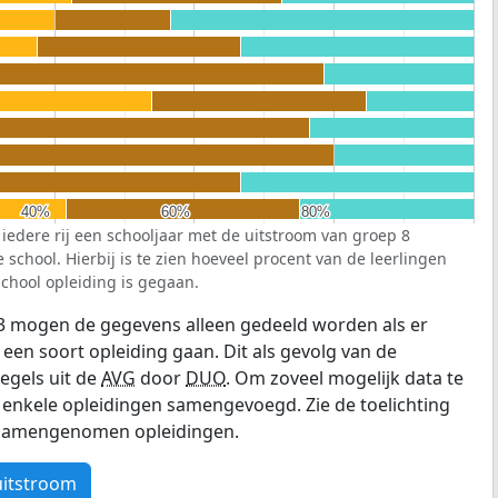
40%
40%
60%
60%
80%
80%
 iedere rij een schooljaar met de uitstroom van groep 8
school. Hierbij is te zien hoeveel procent van de leerlingen
chool opleiding is gegaan.
3 mogen de gegevens alleen gedeeld worden als er
 een soort opleiding gaan. Dit als gevolg van de
egels uit de
AVG
door
DUO
. Om zoveel mogelijk data te
enkele opleidingen samengevoegd. Zie de toelichting
e samengenomen opleidingen.
uitstroom