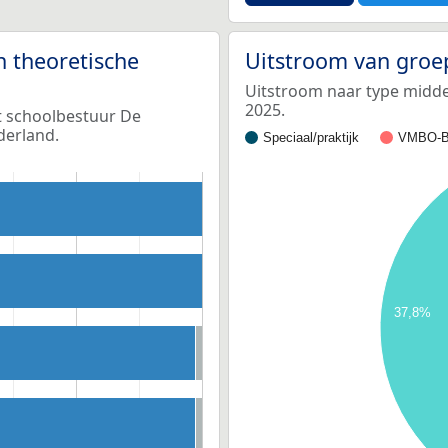
n theoretische
Uitstroom van groe
Uitstroom naar type middel
2025.
et schoolbestuur De
derland.
Speciaal/praktijk
VMBO-B
37,8%