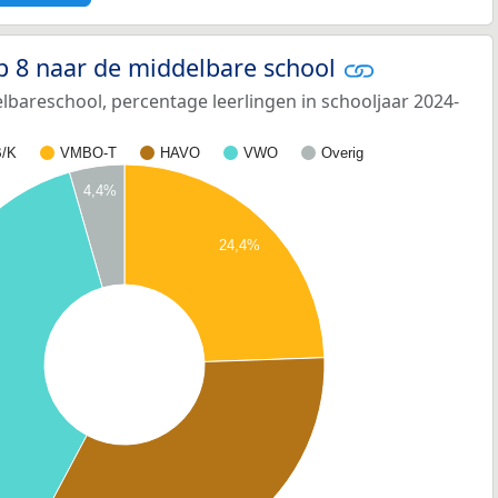
p 8 naar de middelbare school
bareschool, percentage leerlingen in schooljaar 2024-
/K
VMBO-T
HAVO
VWO
Overig
4,4%
24,4%