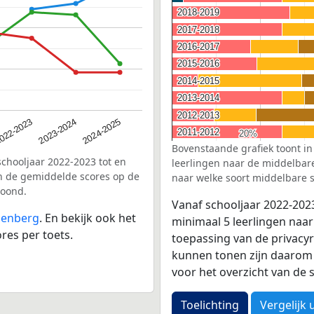
2018-2019
2018-2019
2017-2018
2017-2018
2016-2017
2016-2017
2015-2016
2015-2016
2014-2015
2014-2015
2013-2014
2013-2014
2012-2013
2012-2013
2023-2024
022-2023
2024-2025
2011-2012
2011-2012
20%
20%
Bovenstaande grafiek toont in
schooljaar 2022-2023 tot en
leerlingen naar de middelbare 
n de gemiddelde scores op de
naar welke soort middelbare s
toond.
Vanaf schooljaar 2022-202
denberg
. En bekijk ook het
minimaal 5 leerlingen naar
res per toets.
toepassing van de privacyr
kunnen tonen zijn daarom 
voor het overzicht van d
Toelichting
Vergelijk 