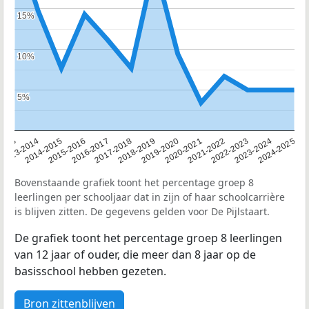
15%
15%
10%
10%
5%
5%
2013
2013-2014
2014-2015
2015-2016
2016-2017
2017-2018
2018-2019
2019-2020
2020-2021
2021-2022
2022-2023
2023-2024
2024-2025
Bovenstaande grafiek toont het percentage groep 8
leerlingen per schooljaar dat in zijn of haar schoolcarrière
is blijven zitten. De gegevens gelden voor De Pijlstaart.
De grafiek toont het percentage groep 8 leerlingen
van 12 jaar of ouder, die meer dan 8 jaar op de
basisschool hebben gezeten.
Bron zittenblijven