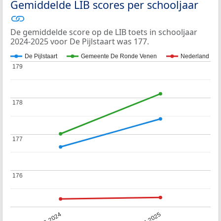
Gemiddelde LIB scores per schooljaar
De gemiddelde score op de LIB toets in schooljaar
2024-2025 voor De Pijlstaart was 177.
De Pijlstaart
Gemeente De Ronde Venen
Nederland
179
179
178
178
177
177
176
176