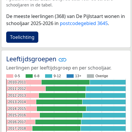
schooljaren in de tabel.
De meeste leerlingen (368) van De Pijlstaart wonen in
schooljaar 2025-2026 in
postcodegebied 3645
.
Toelichting
Leeftijdsgroepen
Leerlingen per leeftijdsgroep en per schooljaar.
0-5
6-8
9-12
13+
Overige
2010-2011
2010-2011
2011-2012
2011-2012
2012-2013
2012-2013
2013-2014
2013-2014
2014-2015
2014-2015
2015-2016
2015-2016
2016-2017
2016-2017
2017-2018
2017-2018