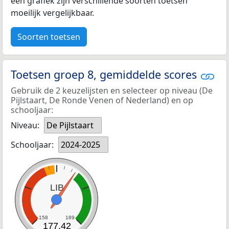
een grafiek zijn verschillende soorten toetsen
moeilijk vergelijkbaar.
Soorten toetsen
Toetsen groep 8, gemiddelde scores
Gebruik de 2 keuzelijsten en selecteer op niveau (De
Pijlstaart, De Ronde Venen of Nederland) en op
schooljaar:
Niveau:
De Pijlstaart
Schooljaar:
2024-2025
LIB
158
189
177,42