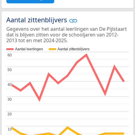
Aantal zittenblijvers
Gegevens over het aantal leerlingen van De Pijlstaart
dat is blijven zitten voor de schooljaren van 2012-
2013 tot en met 2024-2025.
Aantal leerlingen
Aantal zittenblijvers
60
60
50
50
40
40
30
30
20
20
10
10