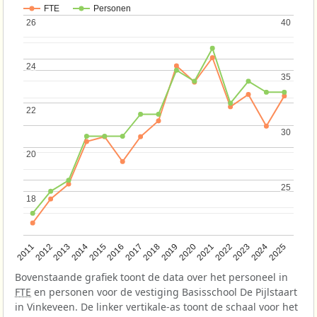
FTE
Personen
26
26
40
40
24
24
35
35
22
22
30
30
20
20
25
25
18
18
2013
2018
2023
2015
2020
2025
2012
2017
2022
2014
2019
2024
2011
2016
2021
Bovenstaande grafiek toont de data over het personeel in
FTE
en personen voor de vestiging Basisschool De Pijlstaart
in Vinkeveen. De linker vertikale-as toont de schaal voor het