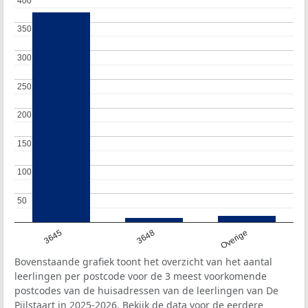
400
400
350
350
300
300
250
250
200
200
150
150
100
100
50
50
3645
3648
Overige
Bovenstaande grafiek toont het overzicht van het aantal
leerlingen per postcode voor de 3 meest voorkomende
postcodes van de huisadressen van de leerlingen van De
Pijlstaart in 2025-2026. Bekijk de data voor de eerdere