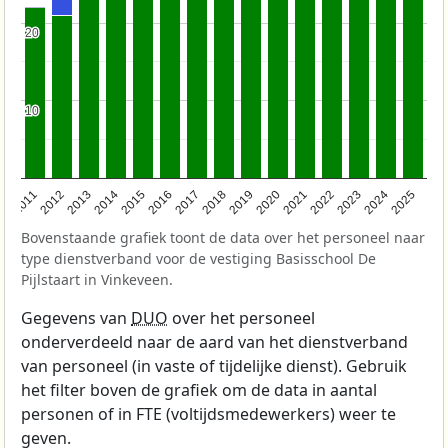
20
20
10
10
2011
2012
2013
2014
2015
2016
2017
2018
2019
2020
2021
2022
2023
2024
2025
Bovenstaande grafiek toont de data over het personeel naar
type dienstverband voor de vestiging Basisschool De
Pijlstaart in Vinkeveen.
Gegevens van
DUO
over het personeel
onderverdeeld naar de aard van het dienstverband
van personeel (in vaste of tijdelijke dienst). Gebruik
het filter boven de grafiek om de data in aantal
personen of in FTE (voltijdsmedewerkers) weer te
geven.