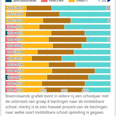
Speciaal/praktijk
VMBO-B/K
VMBO-T
1/2
2024-2025
2024-2025
2023-2024
2023-2024
2022-2023
2022-2023
2021-2022
2021-2022
2020-2021
2020-2021
2019-2020
2019-2020
2018-2019
2018-2019
2017-2018
2017-2018
2016-2017
2016-2017
2015-2016
2015-2016
2014-2015
2014-2015
2013-2014
2013-2014
2012-2013
2012-2013
2011-2012
2011-2012
40%
40%
60%
60%
80%
80%
Bovenstaande grafiek toont in iedere rij een schooljaar met
de uitstroom van groep 8 leerlingen naar de middelbare
school. Hierbij is te zien hoeveel procent van de leerlingen
naar welke soort middelbare school opleiding is gegaan.