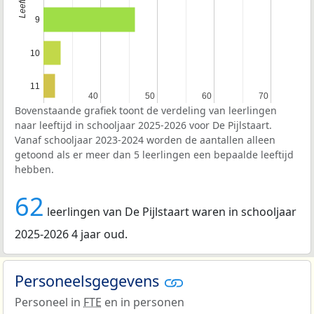
9
10
11
40
40
50
50
60
60
70
70
Bovenstaande grafiek toont de verdeling van leerlingen
naar leeftijd in schooljaar 2025-2026 voor De Pijlstaart.
Vanaf schooljaar 2023-2024 worden de aantallen alleen
getoond als er meer dan 5 leerlingen een bepaalde leeftijd
hebben.
62
leerlingen van De Pijlstaart waren in schooljaar
2025-2026 4 jaar oud.
Personeelsgegevens
Personeel in
FTE
en in personen