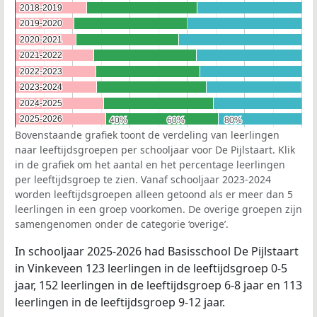
2018-2019
2018-2019
2019-2020
2019-2020
2020-2021
2020-2021
2021-2022
2021-2022
2022-2023
2022-2023
2023-2024
2023-2024
2024-2025
2024-2025
2025-2026
2025-2026
40%
40%
60%
60%
80%
80%
Bovenstaande grafiek toont de verdeling van leerlingen
naar leeftijdsgroepen per schooljaar voor De Pijlstaart. Klik
in de grafiek om het aantal en het percentage leerlingen
per leeftijdsgroep te zien. Vanaf schooljaar 2023-2024
worden leeftijdsgroepen alleen getoond als er meer dan 5
leerlingen in een groep voorkomen. De overige groepen zijn
samengenomen onder de categorie ‘overige’.
In schooljaar 2025-2026 had Basisschool De Pijlstaart
in Vinkeveen 123 leerlingen in de leeftijdsgroep 0-5
jaar, 152 leerlingen in de leeftijdsgroep 6-8 jaar en 113
leerlingen in de leeftijdsgroep 9-12 jaar.