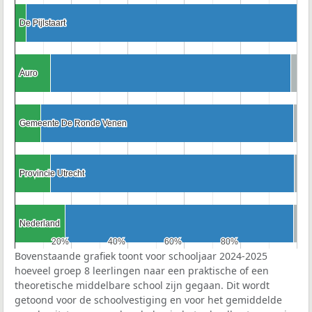
De Pijlstaart
De Pijlstaart
Auro
Auro
Gemeente De Ronde Venen
Gemeente De Ronde Venen
Provincie Utrecht
Provincie Utrecht
Nederland
Nederland
20%
20%
40%
40%
60%
60%
80%
80%
Bovenstaande grafiek toont voor schooljaar 2024-2025
hoeveel groep 8 leerlingen naar een praktische of een
theoretische middelbare school zijn gegaan. Dit wordt
getoond voor de schoolvestiging en voor het gemiddelde