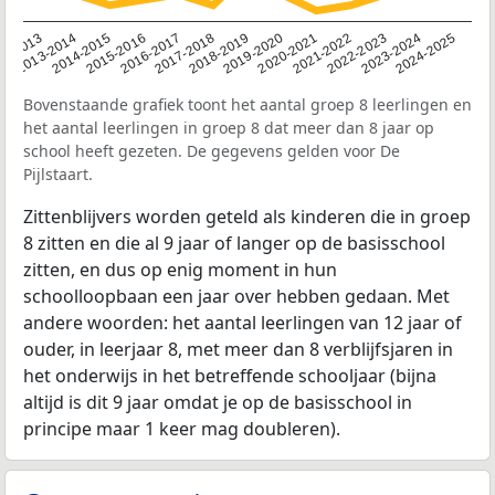
2014-2015
2013-2014
2020-2021
12-2013
2019-2020
2018-2019
2017-2018
2024-2025
2016-2017
2023-2024
2022-2023
2015-2016
2021-2022
Bovenstaande grafiek toont het aantal groep 8 leerlingen en
het aantal leerlingen in groep 8 dat meer dan 8 jaar op
school heeft gezeten. De gegevens gelden voor De
Pijlstaart.
Zittenblijvers worden geteld als kinderen die in groep
8 zitten en die al 9 jaar of langer op de basisschool
zitten, en dus op enig moment in hun
schoolloopbaan een jaar over hebben gedaan. Met
andere woorden: het aantal leerlingen van 12 jaar of
ouder, in leerjaar 8, met meer dan 8 verblijfsjaren in
het onderwijs in het betreffende schooljaar (bijna
altijd is dit 9 jaar omdat je op de basisschool in
principe maar 1 keer mag doubleren).