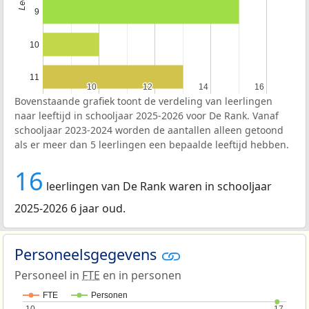
9
10
11
10
10
12
12
14
14
16
16
Bovenstaande grafiek toont de verdeling van leerlingen
naar leeftijd in schooljaar 2025-2026 voor De Rank. Vanaf
schooljaar 2023-2024 worden de aantallen alleen getoond
als er meer dan 5 leerlingen een bepaalde leeftijd hebben.
16
leerlingen van De Rank waren in schooljaar
2025-2026 6 jaar oud.
Personeelsgegevens
Personeel in
FTE
en in personen
FTE
Personen
10
10
17
17