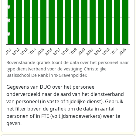
8
8
5
5
3
3
2011
2012
2013
2014
2015
2016
2017
2018
2019
2020
2021
2022
2023
2024
2025
Bovenstaande grafiek toont de data over het personeel naar
type dienstverband voor de vestiging Christelijke
Basisschool De Rank in ’s-Gravenpolder.
Gegevens van
DUO
over het personeel
onderverdeeld naar de aard van het dienstverband
van personeel (in vaste of tijdelijke dienst). Gebruik
het filter boven de grafiek om de data in aantal
personen of in FTE (voltijdsmedewerkers) weer te
geven.