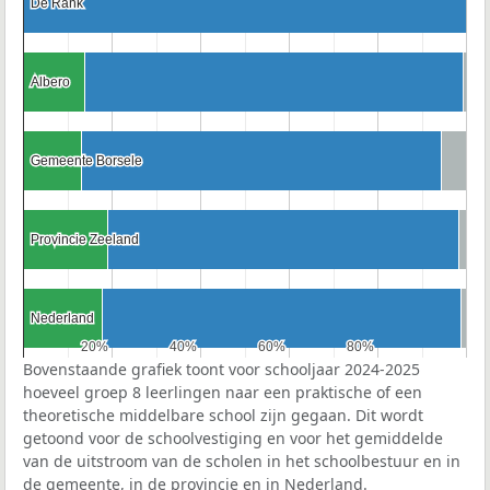
De Rank
De Rank
Albero
Albero
Gemeente Borsele
Gemeente Borsele
Provincie Zeeland
Provincie Zeeland
Nederland
Nederland
20%
20%
40%
40%
60%
60%
80%
80%
Bovenstaande grafiek toont voor schooljaar 2024-2025
hoeveel groep 8 leerlingen naar een praktische of een
theoretische middelbare school zijn gegaan. Dit wordt
getoond voor de schoolvestiging en voor het gemiddelde
van de uitstroom van de scholen in het schoolbestuur en in
de gemeente, in de provincie en in Nederland.