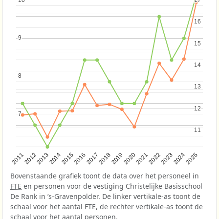
16
16
9
9
15
15
14
14
8
8
13
13
12
12
7
7
11
11
2013
2018
2023
2015
2020
2025
2012
2017
2022
2014
2019
2024
2011
2016
2021
Bovenstaande grafiek toont de data over het personeel in
FTE
en personen voor de vestiging Christelijke Basisschool
De Rank in ’s-Gravenpolder. De linker vertikale-as toont de
schaal voor het aantal FTE, de rechter vertikale-as toont de
schaal voor het aantal personen.