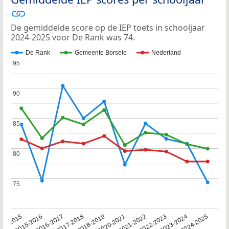
De gemiddelde score op de IEP toets in schooljaar
2024-2025 voor De Rank was 74.
De Rank
Gemeente Borsele
Nederland
95
95
90
90
85
85
80
80
75
75
14-2015
2015-2016
2016-2017
2017-2018
2018-2019
2020-2021
2021-2022
2022-2023
2023-2024
2024-2025