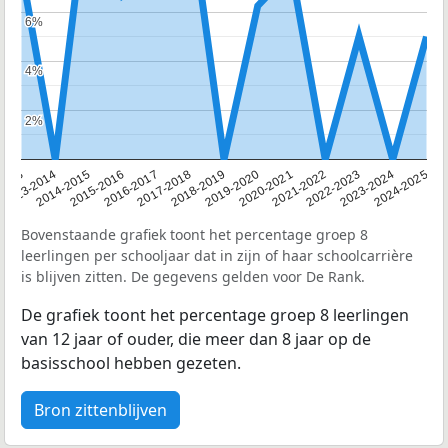
6%
6%
4%
4%
2%
2%
2013
2013-2014
2014-2015
2015-2016
2016-2017
2017-2018
2018-2019
2019-2020
2020-2021
2021-2022
2022-2023
2023-2024
2024-2025
Bovenstaande grafiek toont het percentage groep 8
leerlingen per schooljaar dat in zijn of haar schoolcarrière
is blijven zitten. De gegevens gelden voor De Rank.
De grafiek toont het percentage groep 8 leerlingen
van 12 jaar of ouder, die meer dan 8 jaar op de
basisschool hebben gezeten.
Bron zittenblijven