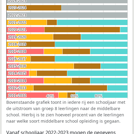
2024-2025
2024-2025
2023-2024
2023-2024
2022-2023
2022-2023
2021-2022
2021-2022
2020-2021
2020-2021
2019-2020
2019-2020
2018-2019
2018-2019
2017-2018
2017-2018
2016-2017
2016-2017
2015-2016
2015-2016
2014-2015
2014-2015
2013-2014
2013-2014
2012-2013
2012-2013
2011-2012
2011-2012
40%
40%
60%
60%
80%
80%
Bovenstaande grafiek toont in iedere rij een schooljaar met
de uitstroom van groep 8 leerlingen naar de middelbare
school. Hierbij is te zien hoeveel procent van de leerlingen
naar welke soort middelbare school opleiding is gegaan.
Vanaf schooljaar 2022-2023 mogen de gegevens