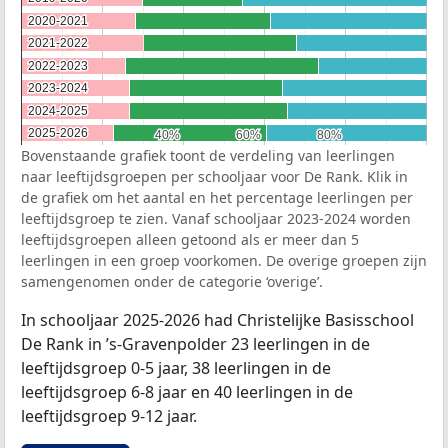
2020-2021
2020-2021
2021-2022
2021-2022
2022-2023
2022-2023
2023-2024
2023-2024
2024-2025
2024-2025
2025-2026
2025-2026
40%
40%
60%
60%
80%
80%
Bovenstaande grafiek toont de verdeling van leerlingen
naar leeftijdsgroepen per schooljaar voor De Rank. Klik in
de grafiek om het aantal en het percentage leerlingen per
leeftijdsgroep te zien. Vanaf schooljaar 2023-2024 worden
leeftijdsgroepen alleen getoond als er meer dan 5
leerlingen in een groep voorkomen. De overige groepen zijn
samengenomen onder de categorie ‘overige’.
In schooljaar 2025-2026 had Christelijke Basisschool
De Rank in ’s-Gravenpolder 23 leerlingen in de
leeftijdsgroep 0-5 jaar, 38 leerlingen in de
leeftijdsgroep 6-8 jaar en 40 leerlingen in de
leeftijdsgroep 9-12 jaar.