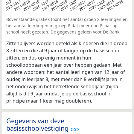
2014-2015
2020-2021
2013-2014
2019-2020
12-2013
2018-2019
2024-2025
2017-2018
2023-2024
2016-2017
2022-2023
2015-2016
2021-2022
Bovenstaande grafiek toont het aantal groep 8 leerlingen en
het aantal leerlingen in groep 8 dat meer dan 8 jaar op
school heeft gezeten. De gegevens gelden voor De Rank.
Zittenblijvers worden geteld als kinderen die in groep
8 zitten en die al 9 jaar of langer op de basisschool
zitten, en dus op enig moment in hun
schoolloopbaan een jaar over hebben gedaan. Met
andere woorden: het aantal leerlingen van 12 jaar of
ouder, in leerjaar 8, met meer dan 8 verblijfsjaren in
het onderwijs in het betreffende schooljaar (bijna
altijd is dit 9 jaar omdat je op de basisschool in
principe maar 1 keer mag doubleren).
Gegevens van deze
basisschoolvestiging