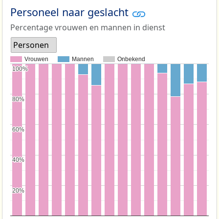
Personeel naar geslacht
Percentage vrouwen en mannen in dienst
Personen
Vrouwen
Mannen
Onbekend
100%
100%
80%
80%
60%
60%
40%
40%
20%
20%