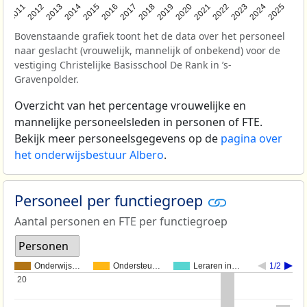
2011
2012
2013
2014
2015
2016
2017
2018
2019
2020
2021
2022
2023
2024
2025
Bovenstaande grafiek toont het de data over het personeel
naar geslacht (vrouwelijk, mannelijk of onbekend) voor de
vestiging Christelijke Basisschool De Rank in ’s-
Gravenpolder.
Overzicht van het percentage vrouwelijke en
mannelijke personeelsleden in personen of FTE.
Bekijk meer personeelsgegevens op de
pagina over
het onderwijsbestuur Albero
.
Personeel per functiegroep
Aantal personen en FTE per functiegroep
Personen
Onderwijs…
Ondersteu…
Leraren in…
1/2
20
20