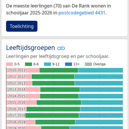
De meeste leerlingen (70) van De Rank wonen in
schooljaar 2025-2026 in
postcodegebied 4431
.
Toelichting
Leeftijdsgroepen
Leerlingen per leeftijdsgroep en per schooljaar.
0-5
6-8
9-12
13+
Overige
2010-2011
2010-2011
2011-2012
2011-2012
2012-2013
2012-2013
2013-2014
2013-2014
2014-2015
2014-2015
2015-2016
2015-2016
2016-2017
2016-2017
2017-2018
2017-2018
2018-2019
2018-2019
2019-2020
2019-2020