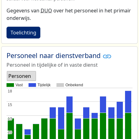
Gegevens van
DUO
over het personeel in het primair
onderwijs.
Toelichting
Personeel naar dienstverband
Personeel in tijdelijke of in vaste dienst
Personen
Vast
Tijdelijk
Onbekend
18
18
15
15
13
13
10
10