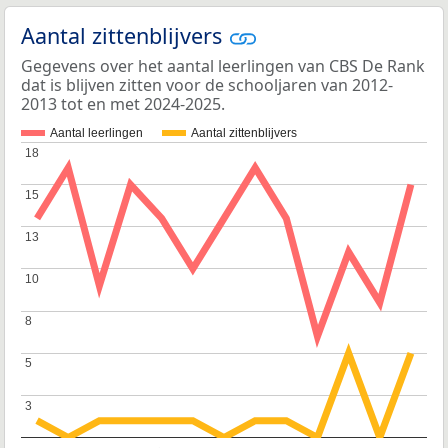
Aantal zittenblijvers
Gegevens over het aantal leerlingen van CBS De Rank
dat is blijven zitten voor de schooljaren van 2012-
2013 tot en met 2024-2025.
Aantal leerlingen
Aantal zittenblijvers
18
18
15
15
13
13
10
10
8
8
5
5
3
3