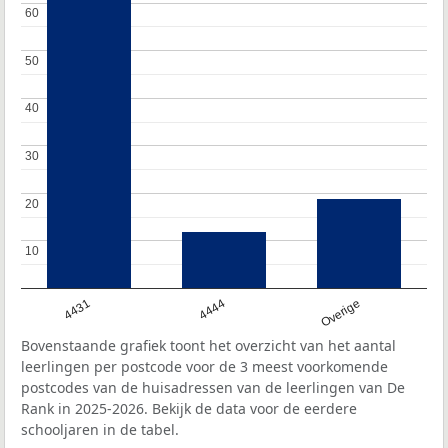
60
60
50
50
40
40
30
30
20
20
10
10
4431
4444
Overige
Bovenstaande grafiek toont het overzicht van het aantal
leerlingen per postcode voor de 3 meest voorkomende
postcodes van de huisadressen van de leerlingen van De
Rank in 2025-2026. Bekijk de data voor de eerdere
schooljaren in de tabel.