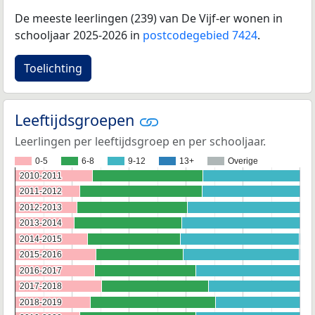
De meeste leerlingen (239) van De Vijf-er wonen in
schooljaar 2025-2026 in
postcodegebied 7424
.
Toelichting
Leeftijdsgroepen
Leerlingen per leeftijdsgroep en per schooljaar.
0-5
6-8
9-12
13+
Overige
2010-2011
2010-2011
2011-2012
2011-2012
2012-2013
2012-2013
2013-2014
2013-2014
2014-2015
2014-2015
2015-2016
2015-2016
2016-2017
2016-2017
2017-2018
2017-2018
2018-2019
2018-2019