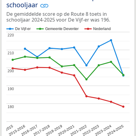
schooljaar
De gemiddelde score op de Route 8 toets in
schooljaar 2024-2025 voor De Vijf-er was 196.
De Vijf-er
Gemeente Deventer
Nederland
220
220
210
210
200
200
190
190
180
180
14-2015
2015-2016
2016-2017
2017-2018
2018-2019
2020-2021
2021-2022
2022-2023
2023-2024
2024-2025