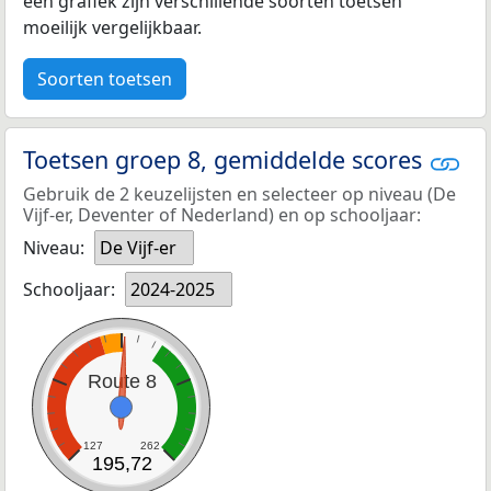
een grafiek zijn verschillende soorten toetsen
moeilijk vergelijkbaar.
Soorten toetsen
Toetsen groep 8, gemiddelde scores
Gebruik de 2 keuzelijsten en selecteer op niveau (De
Vijf-er, Deventer of Nederland) en op schooljaar:
Niveau:
De Vijf-er
Schooljaar:
2024-2025
Route 8
127
262
195,72