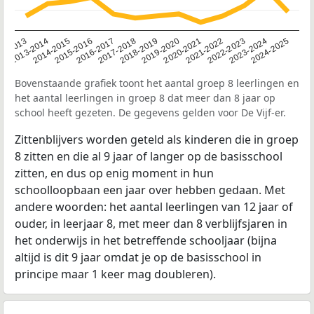
2014-2015
2013-2014
2020-2021
12-2013
2019-2020
2018-2019
2017-2018
2024-2025
2016-2017
2023-2024
2022-2023
2015-2016
2021-2022
Bovenstaande grafiek toont het aantal groep 8 leerlingen en
het aantal leerlingen in groep 8 dat meer dan 8 jaar op
school heeft gezeten. De gegevens gelden voor De Vijf-er.
Zittenblijvers worden geteld als kinderen die in groep
8 zitten en die al 9 jaar of langer op de basisschool
zitten, en dus op enig moment in hun
schoolloopbaan een jaar over hebben gedaan. Met
andere woorden: het aantal leerlingen van 12 jaar of
ouder, in leerjaar 8, met meer dan 8 verblijfsjaren in
het onderwijs in het betreffende schooljaar (bijna
altijd is dit 9 jaar omdat je op de basisschool in
principe maar 1 keer mag doubleren).