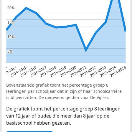
20%
20%
15%
15%
10%
10%
5%
5%
2013
2013-2014
2014-2015
2015-2016
2016-2017
2017-2018
2018-2019
2019-2020
2020-2021
2021-2022
2022-2023
2023-2024
2024-2025
Bovenstaande grafiek toont het percentage groep 8
leerlingen per schooljaar dat in zijn of haar schoolcarrière
is blijven zitten. De gegevens gelden voor De Vijf-er.
De grafiek toont het percentage groep 8 leerlingen
van 12 jaar of ouder, die meer dan 8 jaar op de
basisschool hebben gezeten.