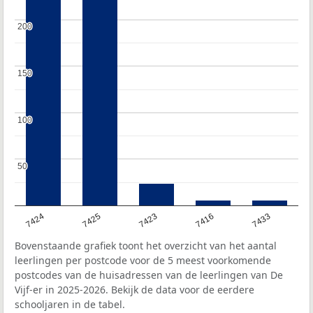
200
200
150
150
100
100
50
50
7424
7425
7423
7416
7433
Bovenstaande grafiek toont het overzicht van het aantal
leerlingen per postcode voor de 5 meest voorkomende
postcodes van de huisadressen van de leerlingen van De
Vijf-er in 2025-2026. Bekijk de data voor de eerdere
schooljaren in de tabel.