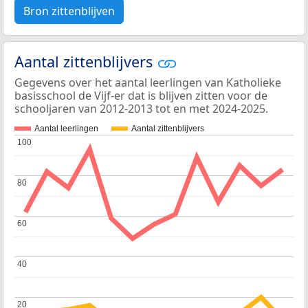
Bron zittenblijven
Aantal zittenblijvers
Gegevens over het aantal leerlingen van Katholieke
basisschool de Vijf-er dat is blijven zitten voor de
schooljaren van 2012-2013 tot en met 2024-2025.
Aantal leerlingen
Aantal zittenblijvers
100
100
80
80
60
60
40
40
20
20