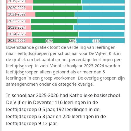
2019-2020
2019-2020
2020-2021
2020-2021
2021-2022
2021-2022
2022-2023
2022-2023
2023-2024
2023-2024
2024-2025
2024-2025
2025-2026
2025-2026
40%
40%
60%
60%
80%
80%
Bovenstaande grafiek toont de verdeling van leerlingen
naar leeftijdsgroepen per schooljaar voor De Vijf-er. Klik in
de grafiek om het aantal en het percentage leerlingen per
leeftijdsgroep te zien. Vanaf schooljaar 2023-2024 worden
leeftijdsgroepen alleen getoond als er meer dan 5
leerlingen in een groep voorkomen. De overige groepen zijn
samengenomen onder de categorie ‘overige’.
In schooljaar 2025-2026 had Katholieke basisschool
De Vijf-er in Deventer 116 leerlingen in de
leeftijdsgroep 0-5 jaar, 192 leerlingen in de
leeftijdsgroep 6-8 jaar en 220 leerlingen in de
leeftijdsgroep 9-12 jaar.