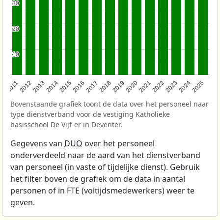
30
30
20
20
10
10
2011
2012
2013
2014
2015
2016
2017
2018
2019
2020
2021
2022
2023
2024
2025
Bovenstaande grafiek toont de data over het personeel naar
type dienstverband voor de vestiging Katholieke
basisschool De Vijf-er in Deventer.
Gegevens van
DUO
over het personeel
onderverdeeld naar de aard van het dienstverband
van personeel (in vaste of tijdelijke dienst). Gebruik
het filter boven de grafiek om de data in aantal
personen of in FTE (voltijdsmedewerkers) weer te
geven.