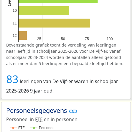
10
11
12
25
25
50
50
75
75
100
100
Bovenstaande grafiek toont de verdeling van leerlingen
naar leeftijd in schooljaar 2025-2026 voor De Vijf-er. Vanaf
schooljaar 2023-2024 worden de aantallen alleen getoond
als er meer dan 5 leerlingen een bepaalde leeftijd hebben.
83
leerlingen van De Vijf-er waren in schooljaar
2025-2026 9 jaar oud.
Personeelsgegevens
Personeel in
FTE
en in personen
FTE
Personen