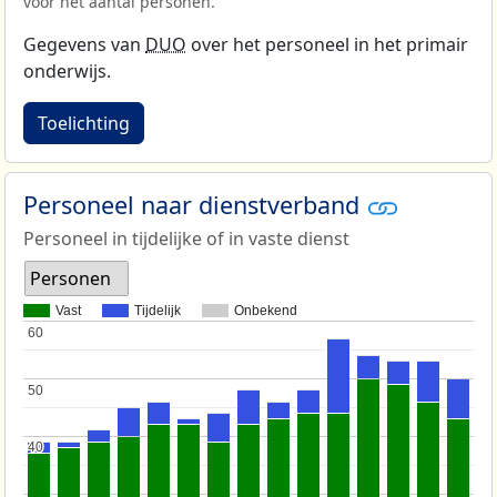
voor het aantal personen.
Gegevens van
DUO
over het personeel in het primair
onderwijs.
Toelichting
Personeel naar dienstverband
Personeel in tijdelijke of in vaste dienst
Personen
Vast
Tijdelijk
Onbekend
60
60
50
50
40
40