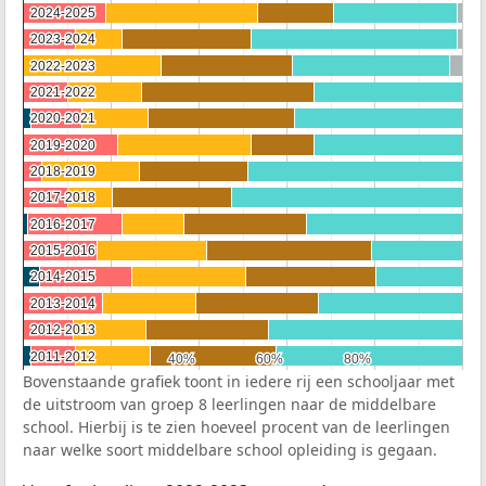
2024-2025
2024-2025
2023-2024
2023-2024
2022-2023
2022-2023
2021-2022
2021-2022
2020-2021
2020-2021
2019-2020
2019-2020
2018-2019
2018-2019
2017-2018
2017-2018
2016-2017
2016-2017
2015-2016
2015-2016
2014-2015
2014-2015
2013-2014
2013-2014
2012-2013
2012-2013
2011-2012
2011-2012
40%
40%
60%
60%
80%
80%
Bovenstaande grafiek toont in iedere rij een schooljaar met
de uitstroom van groep 8 leerlingen naar de middelbare
school. Hierbij is te zien hoeveel procent van de leerlingen
naar welke soort middelbare school opleiding is gegaan.