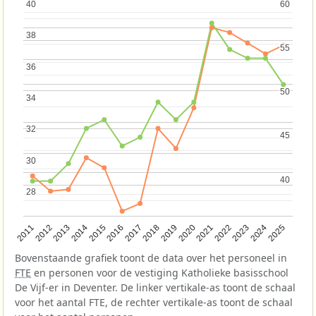
40
40
60
60
38
38
55
55
36
36
50
50
34
34
32
32
45
45
30
30
40
40
28
28
2013
2018
2023
2015
2020
2025
2012
2017
2022
2014
2019
2024
2011
2016
2021
Bovenstaande grafiek toont de data over het personeel in
FTE
en personen voor de vestiging Katholieke basisschool
De Vijf-er in Deventer. De linker vertikale-as toont de schaal
voor het aantal FTE, de rechter vertikale-as toont de schaal