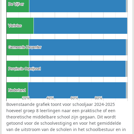
De Vijf-er
De Vijf-er
Varietas
Varietas
Gemeente Deventer
Gemeente Deventer
Provincie Overijssel
Provincie Overijssel
Nederland
Nederland
20%
20%
40%
40%
60%
60%
80%
80%
Bovenstaande grafiek toont voor schooljaar 2024-2025
hoeveel groep 8 leerlingen naar een praktische of een
theoretische middelbare school zijn gegaan. Dit wordt
getoond voor de schoolvestiging en voor het gemiddelde
van de uitstroom van de scholen in het schoolbestuur en in