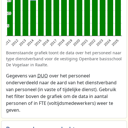
15
15
10
10
5
5
2011
2012
2013
2014
2015
2016
2017
2018
2019
2020
2021
2022
2023
2024
2025
Bovenstaande grafiek toont de data over het personeel naar
type dienstverband voor de vestiging Openbare basisschool
De Vogelaar in Raalte.
Gegevens van
DUO
over het personeel
onderverdeeld naar de aard van het dienstverband
van personeel (in vaste of tijdelijke dienst). Gebruik
het filter boven de grafiek om de data in aantal
personen of in FTE (voltijdsmedewerkers) weer te
geven.