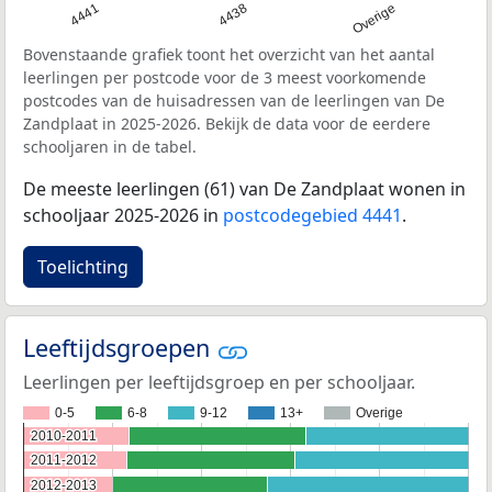
4441
4438
Overige
Bovenstaande grafiek toont het overzicht van het aantal
leerlingen per postcode voor de 3 meest voorkomende
postcodes van de huisadressen van de leerlingen van De
Zandplaat in 2025-2026. Bekijk de data voor de eerdere
schooljaren in de tabel.
De meeste leerlingen (61) van De Zandplaat wonen in
schooljaar 2025-2026 in
postcodegebied 4441
.
Toelichting
Leeftijdsgroepen
Leerlingen per leeftijdsgroep en per schooljaar.
0-5
6-8
9-12
13+
Overige
2010-2011
2010-2011
2011-2012
2011-2012
2012-2013
2012-2013