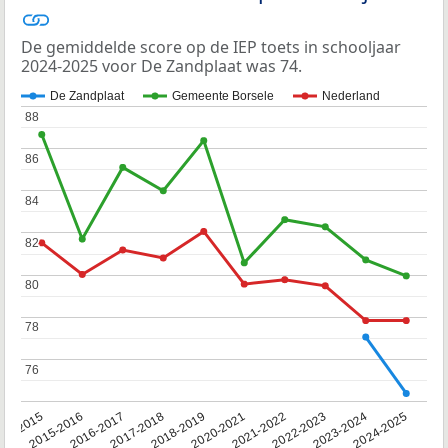
De gemiddelde score op de IEP toets in schooljaar
2024-2025 voor De Zandplaat was 74.
De Zandplaat
Gemeente Borsele
Nederland
88
88
86
86
84
84
82
82
80
80
78
78
76
76
14-2015
2015-2016
2016-2017
2017-2018
2018-2019
2020-2021
2021-2022
2022-2023
2023-2024
2024-2025