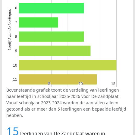
6
Leeftijd van de leerlingen
7
8
9
10
11
5
5
10
10
15
15
Bovenstaande grafiek toont de verdeling van leerlingen
naar leeftijd in schooljaar 2025-2026 voor De Zandplaat.
Vanaf schooljaar 2023-2024 worden de aantallen alleen
getoond als er meer dan 5 leerlingen een bepaalde leeftijd
hebben.
15
leerlingen van De Zandplaat waren in