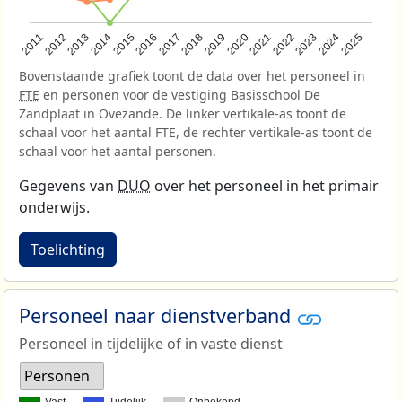
2013
2018
2023
2015
2020
2025
2012
2017
2022
2014
2019
2024
2011
2016
2021
Bovenstaande grafiek toont de data over het personeel in
FTE
en personen voor de vestiging Basisschool De
Zandplaat in Ovezande. De linker vertikale-as toont de
schaal voor het aantal FTE, de rechter vertikale-as toont de
schaal voor het aantal personen.
Gegevens van
DUO
over het personeel in het primair
onderwijs.
Toelichting
Personeel naar dienstverband
Personeel in tijdelijke of in vaste dienst
Personen
Vast
Tijdelijk
Onbekend