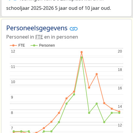
schooljaar 2025-2026 5 jaar oud of 10 jaar oud.
Personeelsgegevens
Personeel in
FTE
en in personen
FTE
Personen
12
12
20
20
11
11
18
18
10
10
16
16
9
9
14
14
8
8
12
12
7
7