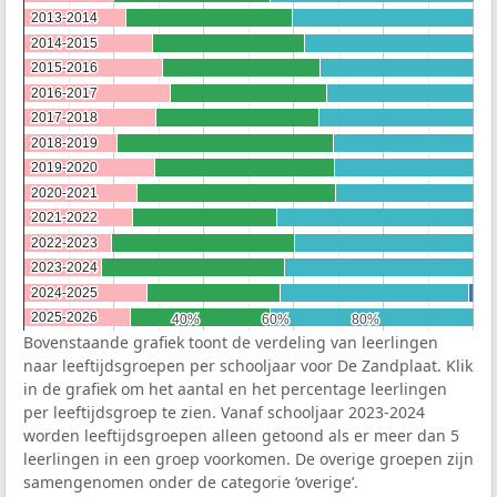
2013-2014
2013-2014
2014-2015
2014-2015
2015-2016
2015-2016
2016-2017
2016-2017
2017-2018
2017-2018
2018-2019
2018-2019
2019-2020
2019-2020
2020-2021
2020-2021
2021-2022
2021-2022
2022-2023
2022-2023
2023-2024
2023-2024
2024-2025
2024-2025
2025-2026
2025-2026
40%
40%
60%
60%
80%
80%
Bovenstaande grafiek toont de verdeling van leerlingen
naar leeftijdsgroepen per schooljaar voor De Zandplaat. Klik
in de grafiek om het aantal en het percentage leerlingen
per leeftijdsgroep te zien. Vanaf schooljaar 2023-2024
worden leeftijdsgroepen alleen getoond als er meer dan 5
leerlingen in een groep voorkomen. De overige groepen zijn
samengenomen onder de categorie ‘overige’.