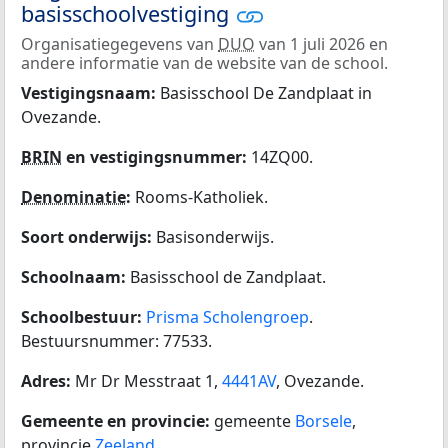
basisschoolvestiging
Organisatiegegevens van
DUO
van 1 juli 2026 en
andere informatie van de website van de school.
Vestigingsnaam:
Basisschool De Zandplaat in
Ovezande.
BRIN
en vestigingsnummer:
14ZQ00.
Denominatie
:
Rooms-Katholiek.
Soort onderwijs:
Basisonderwijs.
Schoolnaam:
Basisschool de Zandplaat.
Schoolbestuur:
Prisma Scholengroep
.
Bestuursnummer: 77533.
Adres:
Mr Dr Messtraat 1,
4441AV
, Ovezande.
Gemeente en provincie:
gemeente
Borsele
,
provincie
Zeeland
.