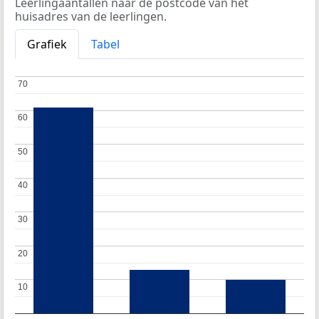
Leerlingaantallen naar de postcode van het
huisadres van de leerlingen.
Grafiek
Tabel
70
70
60
60
50
50
40
40
30
30
20
20
10
10