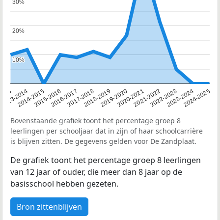
30%
30%
20%
20%
10%
10%
2013
2013-2014
2014-2015
2015-2016
2016-2017
2017-2018
2018-2019
2019-2020
2020-2021
2021-2022
2022-2023
2023-2024
2024-2025
Bovenstaande grafiek toont het percentage groep 8
leerlingen per schooljaar dat in zijn of haar schoolcarrière
is blijven zitten. De gegevens gelden voor De Zandplaat.
De grafiek toont het percentage groep 8 leerlingen
van 12 jaar of ouder, die meer dan 8 jaar op de
basisschool hebben gezeten.
Bron zittenblijven