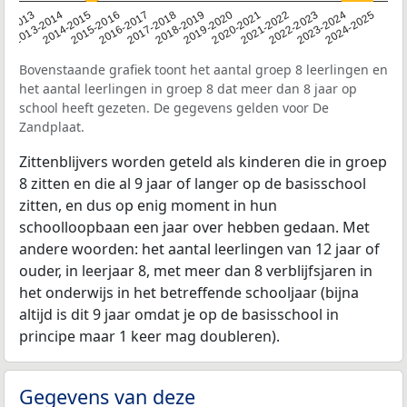
2014-2015
2013-2014
2020-2021
12-2013
2019-2020
2018-2019
2017-2018
2024-2025
2016-2017
2023-2024
2022-2023
2015-2016
2021-2022
Bovenstaande grafiek toont het aantal groep 8 leerlingen en
het aantal leerlingen in groep 8 dat meer dan 8 jaar op
school heeft gezeten. De gegevens gelden voor De
Zandplaat.
Zittenblijvers worden geteld als kinderen die in groep
8 zitten en die al 9 jaar of langer op de basisschool
zitten, en dus op enig moment in hun
schoolloopbaan een jaar over hebben gedaan. Met
andere woorden: het aantal leerlingen van 12 jaar of
ouder, in leerjaar 8, met meer dan 8 verblijfsjaren in
het onderwijs in het betreffende schooljaar (bijna
altijd is dit 9 jaar omdat je op de basisschool in
principe maar 1 keer mag doubleren).
Gegevens van deze