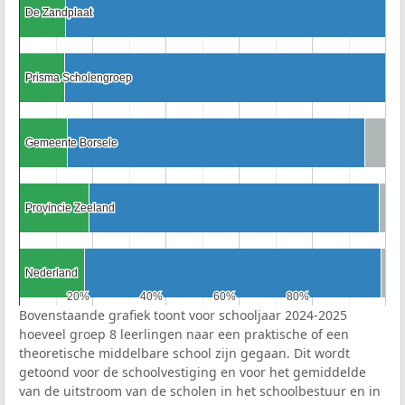
De Zandplaat
De Zandplaat
Prisma Scholengroep
Prisma Scholengroep
Gemeente Borsele
Gemeente Borsele
Provincie Zeeland
Provincie Zeeland
Nederland
Nederland
20%
20%
40%
40%
60%
60%
80%
80%
Bovenstaande grafiek toont voor schooljaar 2024-2025
hoeveel groep 8 leerlingen naar een praktische of een
theoretische middelbare school zijn gegaan. Dit wordt
getoond voor de schoolvestiging en voor het gemiddelde
van de uitstroom van de scholen in het schoolbestuur en in