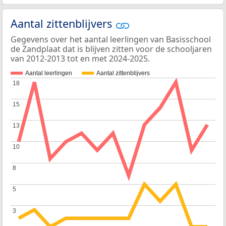
Aantal zittenblijvers
Gegevens over het aantal leerlingen van Basisschool
de Zandplaat dat is blijven zitten voor de schooljaren
van 2012-2013 tot en met 2024-2025.
Aantal leerlingen
Aantal zittenblijvers
18
18
15
15
13
13
10
10
8
8
5
5
3
3