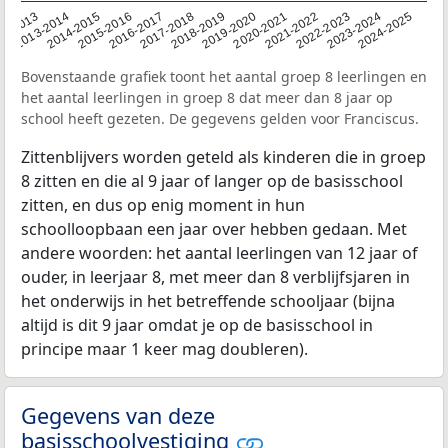
2014-2015
2013-2014
2020-2021
12-2013
2019-2020
2018-2019
2017-2018
2024-2025
2016-2017
2023-2024
2022-2023
2015-2016
2021-2022
Bovenstaande grafiek toont het aantal groep 8 leerlingen en
het aantal leerlingen in groep 8 dat meer dan 8 jaar op
school heeft gezeten. De gegevens gelden voor Franciscus.
Zittenblijvers worden geteld als kinderen die in groep
8 zitten en die al 9 jaar of langer op de basisschool
zitten, en dus op enig moment in hun
schoolloopbaan een jaar over hebben gedaan. Met
andere woorden: het aantal leerlingen van 12 jaar of
ouder, in leerjaar 8, met meer dan 8 verblijfsjaren in
het onderwijs in het betreffende schooljaar (bijna
altijd is dit 9 jaar omdat je op de basisschool in
principe maar 1 keer mag doubleren).
Gegevens van deze
basisschoolvestiging