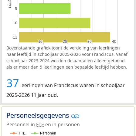
9
10
11
10
10
20
20
30
30
40
40
Bovenstaande grafiek toont de verdeling van leerlingen
naar leeftijd in schooljaar 2025-2026 voor Franciscus. Vanaf
schooljaar 2023-2024 worden de aantallen alleen getoond
als er meer dan 5 leerlingen een bepaalde leeftijd hebben.
37
leerlingen van Franciscus waren in schooljaar
2025-2026 11 jaar oud.
Personeelsgegevens
Personeel in
FTE
en in personen
FTE
Personen