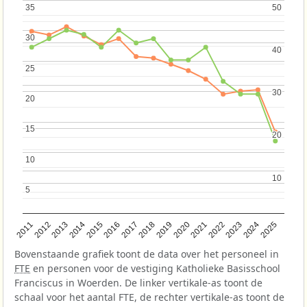
35
35
50
50
30
30
40
40
25
25
30
30
20
20
15
15
20
20
10
10
10
10
5
5
2013
2018
2023
2015
2020
2025
2012
2017
2022
2014
2019
2024
2011
2016
2021
Bovenstaande grafiek toont de data over het personeel in
FTE
en personen voor de vestiging Katholieke Basisschool
Franciscus in Woerden. De linker vertikale-as toont de
schaal voor het aantal FTE, de rechter vertikale-as toont de