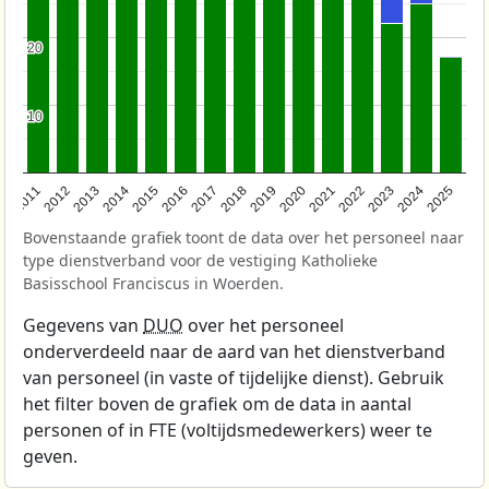
20
20
10
10
2011
2012
2013
2014
2015
2016
2017
2018
2019
2020
2021
2022
2023
2024
2025
Bovenstaande grafiek toont de data over het personeel naar
type dienstverband voor de vestiging Katholieke
Basisschool Franciscus in Woerden.
Gegevens van
DUO
over het personeel
onderverdeeld naar de aard van het dienstverband
van personeel (in vaste of tijdelijke dienst). Gebruik
het filter boven de grafiek om de data in aantal
personen of in FTE (voltijdsmedewerkers) weer te
geven.