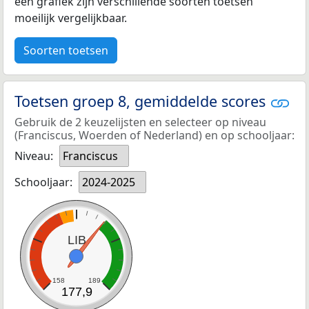
een grafiek zijn verschillende soorten toetsen
moeilijk vergelijkbaar.
Soorten toetsen
Toetsen groep 8, gemiddelde scores
Gebruik de 2 keuzelijsten en selecteer op niveau
(Franciscus, Woerden of Nederland) en op schooljaar:
Niveau:
Franciscus
Schooljaar:
2024-2025
LIB
158
189
177,9