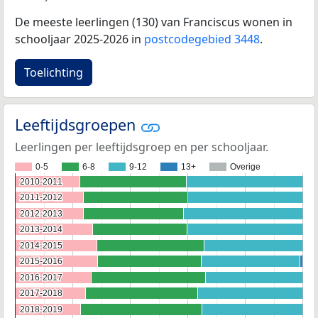
De meeste leerlingen (130) van Franciscus wonen in
schooljaar 2025-2026 in
postcodegebied 3448
.
Toelichting
Leeftijdsgroepen
Leerlingen per leeftijdsgroep en per schooljaar.
0-5
6-8
9-12
13+
Overige
2010-2011
2010-2011
2011-2012
2011-2012
2012-2013
2012-2013
2013-2014
2013-2014
2014-2015
2014-2015
2015-2016
2015-2016
2016-2017
2016-2017
2017-2018
2017-2018
2018-2019
2018-2019