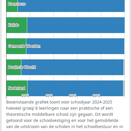
Franciscus
Franciscus
Kalisto
Kalisto
Gemeente Woerden
Gemeente Woerden
Provincie Utrecht
Provincie Utrecht
Nederland
Nederland
20%
20%
40%
40%
60%
60%
80%
80%
Bovenstaande grafiek toont voor schooljaar 2024-2025
hoeveel groep 8 leerlingen naar een praktische of een
theoretische middelbare school zijn gegaan. Dit wordt
getoond voor de schoolvestiging en voor het gemiddelde
van de uitstroom van de scholen in het schoolbestuur en in