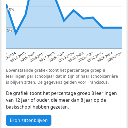
10%
10%
5%
5%
2013
2013-2014
2014-2015
2015-2016
2016-2017
2017-2018
2018-2019
2019-2020
2020-2021
2021-2022
2022-2023
2023-2024
2024-2025
Bovenstaande grafiek toont het percentage groep 8
leerlingen per schooljaar dat in zijn of haar schoolcarrière
is blijven zitten. De gegevens gelden voor Franciscus.
De grafiek toont het percentage groep 8 leerlingen
van 12 jaar of ouder, die meer dan 8 jaar op de
basisschool hebben gezeten.
Bron zittenblijven