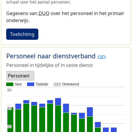
schaal voor het aantal personen.
Gegevens van
DUO
over het personeel in het primair
onderwijs.
Toelichting
Personeel naar dienstverband
Personeel in tijdelijke of in vaste dienst
Personen
Vast
Tijdelijk
Onbekend
50
50
40
40
30
30