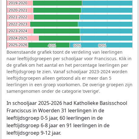
2019-2020
2019-2020
2020-2021
2020-2021
2021-2022
2021-2022
2022-2023
2022-2023
2023-2024
2023-2024
2024-2025
2024-2025
2025-2026
2025-2026
40%
40%
60%
60%
80%
80%
Bovenstaande grafiek toont de verdeling van leerlingen
naar leeftijdsgroepen per schooljaar voor Franciscus. Klik in
de grafiek om het aantal en het percentage leerlingen per
leeftijdsgroep te zien. Vanaf schooljaar 2023-2024 worden
leeftijdsgroepen alleen getoond als er meer dan 5
leerlingen in een groep voorkomen. De overige groepen zijn
samengenomen onder de categorie ‘overige’.
In schooljaar 2025-2026 had Katholieke Basisschool
Franciscus in Woerden 31 leerlingen in de
leeftijdsgroep 0-5 jaar, 60 leerlingen in de
leeftijdsgroep 6-8 jaar en 91 leerlingen in de
leeftijdsgroep 9-12 jaar.