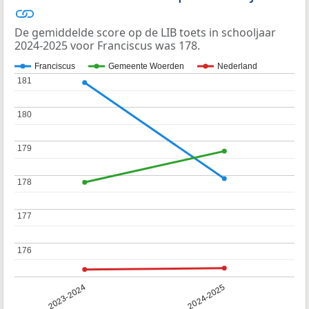
De gemiddelde score op de LIB toets in schooljaar
2024-2025 voor Franciscus was 178.
Franciscus
Gemeente Woerden
Nederland
181
181
180
180
179
179
178
178
177
177
176
176
2023-2024
2024-2025