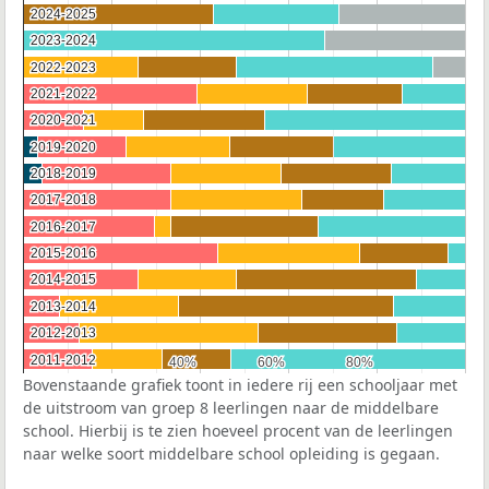
2024-2025
2024-2025
2023-2024
2023-2024
2022-2023
2022-2023
2021-2022
2021-2022
2020-2021
2020-2021
2019-2020
2019-2020
2018-2019
2018-2019
2017-2018
2017-2018
2016-2017
2016-2017
2015-2016
2015-2016
2014-2015
2014-2015
2013-2014
2013-2014
2012-2013
2012-2013
2011-2012
2011-2012
40%
40%
60%
60%
80%
80%
Bovenstaande grafiek toont in iedere rij een schooljaar met
de uitstroom van groep 8 leerlingen naar de middelbare
school. Hierbij is te zien hoeveel procent van de leerlingen
naar welke soort middelbare school opleiding is gegaan.