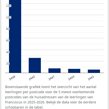
120
120
100
100
80
80
60
60
40
40
20
20
3448
3442
3447
3443
3441
Bovenstaande grafiek toont het overzicht van het aantal
leerlingen per postcode voor de 5 meest voorkomende
postcodes van de huisadressen van de leerlingen van
Franciscus in 2025-2026. Bekijk de data voor de eerdere
schooljaren in de tabel.