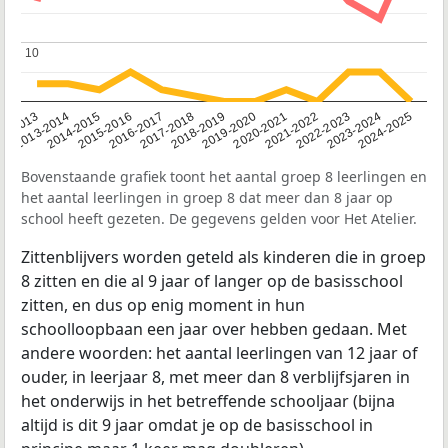
10
10
2014-2015
2013-2014
2020-2021
12-2013
2019-2020
2018-2019
2017-2018
2024-2025
2016-2017
2023-2024
2022-2023
2015-2016
2021-2022
Bovenstaande grafiek toont het aantal groep 8 leerlingen en
het aantal leerlingen in groep 8 dat meer dan 8 jaar op
school heeft gezeten. De gegevens gelden voor Het Atelier.
Zittenblijvers worden geteld als kinderen die in groep
8 zitten en die al 9 jaar of langer op de basisschool
zitten, en dus op enig moment in hun
schoolloopbaan een jaar over hebben gedaan. Met
andere woorden: het aantal leerlingen van 12 jaar of
ouder, in leerjaar 8, met meer dan 8 verblijfsjaren in
het onderwijs in het betreffende schooljaar (bijna
altijd is dit 9 jaar omdat je op de basisschool in