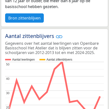
van 12 jaar of ouder, die meer dan 8 jaar op de
basisschool hebben gezeten.
Bron zittenblijven
Aantal zittenblijvers
Gegevens over het aantal leerlingen van Openbare
Basisschool Het Atelier dat is blijven zitten voor de
schooljaren van 2012-2013 tot en met 2024-2025.
Aantal leerlingen
Aantal zittenblijvers
50
50
40
40
30
30
20
20