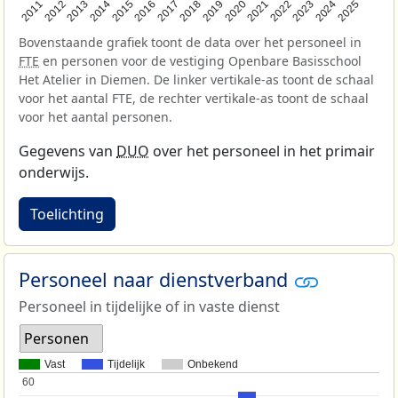
2013
2018
2023
2015
2020
2025
2012
2017
2022
2014
2019
2024
2011
2016
2021
Bovenstaande grafiek toont de data over het personeel in
FTE
en personen voor de vestiging Openbare Basisschool
Het Atelier in Diemen. De linker vertikale-as toont de schaal
voor het aantal FTE, de rechter vertikale-as toont de schaal
voor het aantal personen.
Gegevens van
DUO
over het personeel in het primair
onderwijs.
Toelichting
Personeel naar dienstverband
Personeel in tijdelijke of in vaste dienst
Personen
Vast
Tijdelijk
Onbekend
60
60