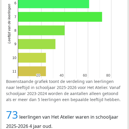
6
Leeftijd van de leerlingen
7
8
9
10
11
20
20
40
40
60
60
80
80
Bovenstaande grafiek toont de verdeling van leerlingen
naar leeftijd in schooljaar 2025-2026 voor Het Atelier. Vanaf
schooljaar 2023-2024 worden de aantallen alleen getoond
als er meer dan 5 leerlingen een bepaalde leeftijd hebben.
73
leerlingen van Het Atelier waren in schooljaar
2025-2026 4 jaar oud.