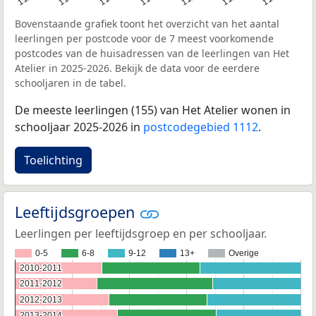
Bovenstaande grafiek toont het overzicht van het aantal
leerlingen per postcode voor de 7 meest voorkomende
postcodes van de huisadressen van de leerlingen van Het
Atelier in 2025-2026. Bekijk de data voor de eerdere
schooljaren in de tabel.
De meeste leerlingen (155) van Het Atelier wonen in
schooljaar 2025-2026 in
postcodegebied 1112
.
Toelichting
Leeftijdsgroepen
Leerlingen per leeftijdsgroep en per schooljaar.
0-5
6-8
9-12
13+
Overige
2010-2011
2010-2011
2011-2012
2011-2012
2012-2013
2012-2013
2013-2014
2013-2014