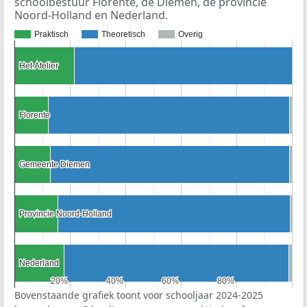
schoolbestuur Florente, de Diemen, de provincie
Noord-Holland en Nederland.
Praktisch
Theoretisch
Overig
Het Atelier
Het Atelier
Florente
Florente
Gemeente Diemen
Gemeente Diemen
Provincie Noord-Holland
Provincie Noord-Holland
Nederland
Nederland
20%
20%
40%
40%
60%
60%
80%
80%
Bovenstaande grafiek toont voor schooljaar 2024-2025