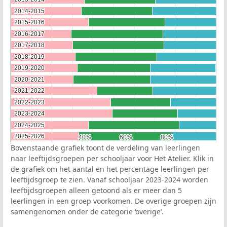
2014-2015
2014-2015
2015-2016
2015-2016
2016-2017
2016-2017
2017-2018
2017-2018
2018-2019
2018-2019
2019-2020
2019-2020
2020-2021
2020-2021
2021-2022
2021-2022
2022-2023
2022-2023
2023-2024
2023-2024
2024-2025
2024-2025
2025-2026
2025-2026
40%
40%
60%
60%
80%
80%
Bovenstaande grafiek toont de verdeling van leerlingen
naar leeftijdsgroepen per schooljaar voor Het Atelier. Klik in
de grafiek om het aantal en het percentage leerlingen per
leeftijdsgroep te zien. Vanaf schooljaar 2023-2024 worden
leeftijdsgroepen alleen getoond als er meer dan 5
leerlingen in een groep voorkomen. De overige groepen zijn
samengenomen onder de categorie ‘overige’.