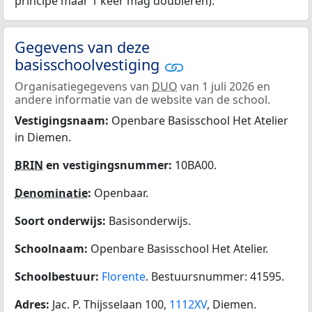
principe maar 1 keer mag doubleren).
Gegevens van deze
basisschoolvestiging
Organisatiegegevens van
DUO
van 1 juli 2026 en
andere informatie van de website van de school.
Vestigingsnaam:
Openbare Basisschool Het Atelier
in Diemen.
BRIN
en vestigingsnummer:
10BA00.
Denominatie
:
Openbaar.
Soort onderwijs:
Basisonderwijs.
Schoolnaam:
Openbare Basisschool Het Atelier.
Schoolbestuur:
Florente
. Bestuursnummer: 41595.
Adres:
Jac. P. Thijsselaan 100,
1112XV
, Diemen.