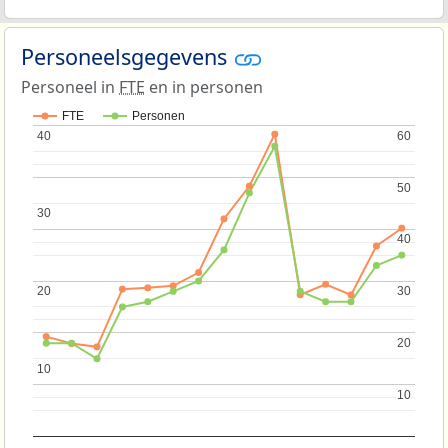
Personeelsgegevens
Personeel in
FTE
en in personen
FTE
Personen
40
40
60
60
50
50
30
30
40
40
20
20
30
30
20
20
10
10
10
10