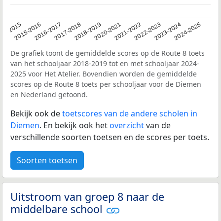
14-2015
2015-2016
2016-2017
2017-2018
2018-2019
2020-2021
2021-2022
2022-2023
2023-2024
2024-2025
De grafiek toont de gemiddelde scores op de Route 8 toets
van het schooljaar 2018-2019 tot en met schooljaar 2024-
2025 voor Het Atelier. Bovendien worden de gemiddelde
scores op de Route 8 toets per schooljaar voor de Diemen
en Nederland getoond.
Bekijk ook de
toetscores van de andere scholen in
Diemen
. En bekijk ook het
overzicht
van de
verschillende soorten toetsen en de scores per toets.
Soorten toetsen
Uitstroom van groep 8 naar de
middelbare school