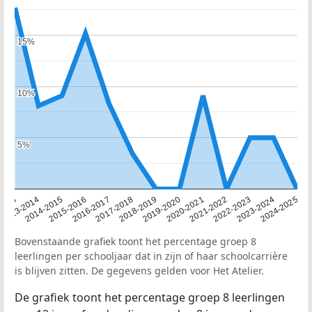
15%
15%
10%
10%
5%
5%
2013
2013-2014
2014-2015
2015-2016
2016-2017
2017-2018
2018-2019
2019-2020
2020-2021
2021-2022
2022-2023
2023-2024
2024-2025
Bovenstaande grafiek toont het percentage groep 8
leerlingen per schooljaar dat in zijn of haar schoolcarrière
is blijven zitten. De gegevens gelden voor Het Atelier.
De grafiek toont het percentage groep 8 leerlingen