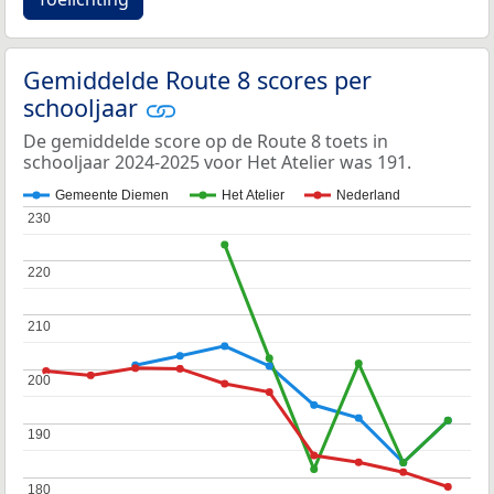
Gemiddelde Route 8 scores per
schooljaar
De gemiddelde score op de Route 8 toets in
schooljaar 2024-2025 voor Het Atelier was 191.
Gemeente Diemen
Het Atelier
Nederland
230
230
220
220
210
210
200
200
190
190
180
180