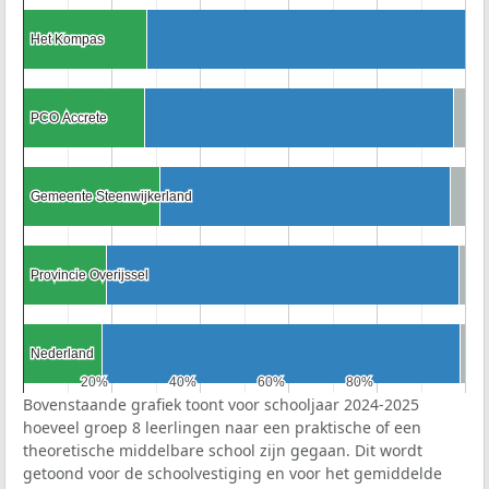
Het Kompas
Het Kompas
PCO Accrete
PCO Accrete
Gemeente Steenwijkerland
Gemeente Steenwijkerland
Provincie Overijssel
Provincie Overijssel
Nederland
Nederland
20%
20%
40%
40%
60%
60%
80%
80%
Bovenstaande grafiek toont voor schooljaar 2024-2025
hoeveel groep 8 leerlingen naar een praktische of een
theoretische middelbare school zijn gegaan. Dit wordt
getoond voor de schoolvestiging en voor het gemiddelde