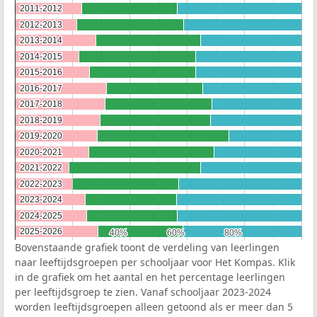
2011-2012
2011-2012
2012-2013
2012-2013
2013-2014
2013-2014
2014-2015
2014-2015
2015-2016
2015-2016
2016-2017
2016-2017
2017-2018
2017-2018
2018-2019
2018-2019
2019-2020
2019-2020
2020-2021
2020-2021
2021-2022
2021-2022
2022-2023
2022-2023
2023-2024
2023-2024
2024-2025
2024-2025
2025-2026
2025-2026
40%
40%
60%
60%
80%
80%
Bovenstaande grafiek toont de verdeling van leerlingen
naar leeftijdsgroepen per schooljaar voor Het Kompas. Klik
in de grafiek om het aantal en het percentage leerlingen
per leeftijdsgroep te zien. Vanaf schooljaar 2023-2024
worden leeftijdsgroepen alleen getoond als er meer dan 5