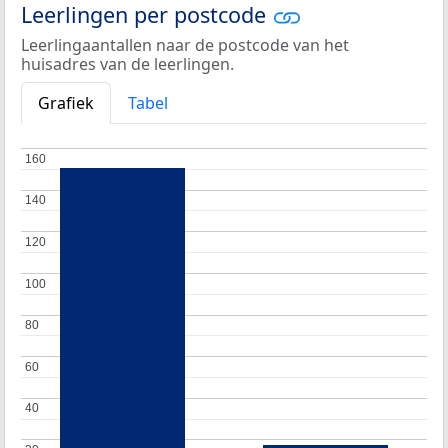
Leerlingen per postcode
Leerlingaantallen naar de postcode van het
huisadres van de leerlingen.
Grafiek
Tabel
160
160
140
140
120
120
100
100
80
80
60
60
40
40