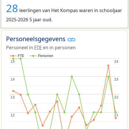
28
leerlingen van Het Kompas waren in schooljaar
2025-2026 5 jaar oud.
Personeelsgegevens
Personeel in
FTE
en in personen
FTE
Personen
15
15
24
24
14
14
23
23
13
13
22
22
12
12
21
21