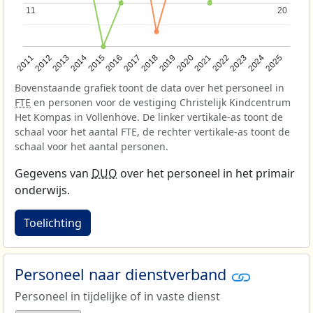
11
11
20
20
2013
2018
2023
2015
2020
2025
2012
2017
2022
2014
2019
2024
2011
2016
2021
Bovenstaande grafiek toont de data over het personeel in
FTE
en personen voor de vestiging Christelijk Kindcentrum
Het Kompas in Vollenhove. De linker vertikale-as toont de
schaal voor het aantal FTE, de rechter vertikale-as toont de
schaal voor het aantal personen.
Gegevens van
DUO
over het personeel in het primair
onderwijs.
Toelichting
Personeel naar dienstverband
Personeel in tijdelijke of in vaste dienst