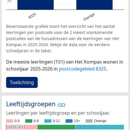
20
20
8325
Overige
Bovenstaande grafiek toont het overzicht van het aantal
leerlingen per postcode voor de 2 meest voorkomende
postcodes van de huisadressen van de leerlingen van Het
Kompas in 2025-2026. Bekijk de data voor de eerdere
schooljaren in de tabel.
De meeste leerlingen (151) van Het Kompas wonen in
schooljaar 2025-2026 in
postcodegebied 8325
.
Toelichting
Leeftijdsgroepen
Leerlingen per leeftijdsgroep en per schooljaar.
0-5
6-8
9-12
13+
Overige
2010-2011
2010-2011