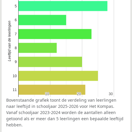
5
6
Leeftijd van de leerlingen
7
8
9
10
11
10
10
20
20
30
30
Bovenstaande grafiek toont de verdeling van leerlingen
naar leeftijd in schooljaar 2025-2026 voor Het Kompas.
Vanaf schooljaar 2023-2024 worden de aantallen alleen
getoond als er meer dan 5 leerlingen een bepaalde leeftijd
hebben.