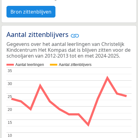
Bron zittenblijven
Aantal zittenblijvers
Gegevens over het aantal leerlingen van Christelijk
Kindcentrum Het Kompas dat is blijven zitten voor de
schooljaren van 2012-2013 tot en met 2024-2025.
Aantal leerlingen
Aantal zittenblijvers
35
35
30
30
25
25
20
20
15
15
10
10