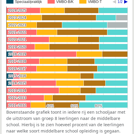
Speciaal/praktijk
VMBO-B/K
VMBO-T
1/2
2024-2025
2024-2025
2023-2024
2023-2024
2022-2023
2022-2023
2021-2022
2021-2022
2020-2021
2020-2021
2019-2020
2019-2020
2018-2019
2018-2019
2017-2018
2017-2018
2016-2017
2016-2017
2015-2016
2015-2016
2014-2015
2014-2015
2013-2014
2013-2014
2012-2013
2012-2013
2011-2012
2011-2012
40%
40%
60%
60%
80%
80%
Bovenstaande grafiek toont in iedere rij een schooljaar met
de uitstroom van groep 8 leerlingen naar de middelbare
school. Hierbij is te zien hoeveel procent van de leerlingen
naar welke soort middelbare school opleiding is gegaan.