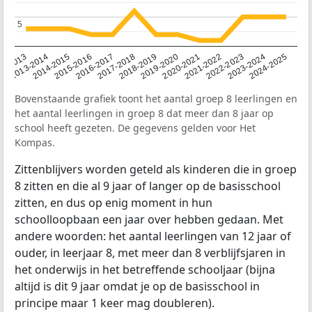
5
5
2014-2015
2013-2014
2020-2021
12-2013
2019-2020
2018-2019
2017-2018
2024-2025
2016-2017
2023-2024
2022-2023
2015-2016
2021-2022
Bovenstaande grafiek toont het aantal groep 8 leerlingen en
het aantal leerlingen in groep 8 dat meer dan 8 jaar op
school heeft gezeten. De gegevens gelden voor Het
Kompas.
Zittenblijvers worden geteld als kinderen die in groep
8 zitten en die al 9 jaar of langer op de basisschool
zitten, en dus op enig moment in hun
schoolloopbaan een jaar over hebben gedaan. Met
andere woorden: het aantal leerlingen van 12 jaar of
ouder, in leerjaar 8, met meer dan 8 verblijfsjaren in
het onderwijs in het betreffende schooljaar (bijna
altijd is dit 9 jaar omdat je op de basisschool in
principe maar 1 keer mag doubleren).