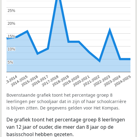
25%
25%
20%
20%
15%
15%
10%
10%
5%
5%
2013
2013-2014
2014-2015
2015-2016
2016-2017
2017-2018
2018-2019
2019-2020
2020-2021
2021-2022
2022-2023
2023-2024
2024-2025
Bovenstaande grafiek toont het percentage groep 8
leerlingen per schooljaar dat in zijn of haar schoolcarrière
is blijven zitten. De gegevens gelden voor Het Kompas.
De grafiek toont het percentage groep 8 leerlingen
van 12 jaar of ouder, die meer dan 8 jaar op de
basisschool hebben gezeten.