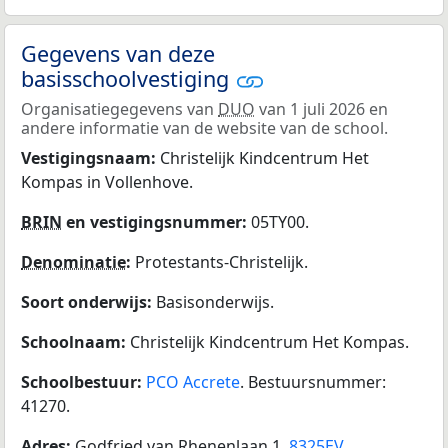
Gegevens van deze
basisschoolvestiging
Organisatiegegevens van
DUO
van 1 juli 2026 en
andere informatie van de website van de school.
Vestigingsnaam:
Christelijk Kindcentrum Het
Kompas in Vollenhove.
BRIN
en vestigingsnummer:
05TY00.
Denominatie
:
Protestants-Christelijk.
Soort onderwijs:
Basisonderwijs.
Schoolnaam:
Christelijk Kindcentrum Het Kompas.
Schoolbestuur:
PCO Accrete
. Bestuursnummer:
41270.
Adres:
Godfried van Rhenenlaan 1,
8325EV
,