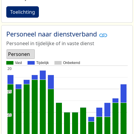
Toelichting
Personeel naar dienstverband
Personeel in tijdelijke of in vaste dienst
Personen
Vast
Tijdelijk
Onbekend
20
20
15
15
10
10