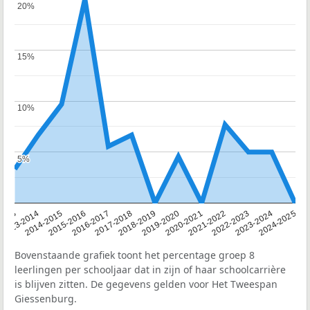
20%
20%
15%
15%
10%
10%
5%
5%
2013
2013-2014
2014-2015
2015-2016
2016-2017
2017-2018
2018-2019
2019-2020
2020-2021
2021-2022
2022-2023
2023-2024
2024-2025
Bovenstaande grafiek toont het percentage groep 8
leerlingen per schooljaar dat in zijn of haar schoolcarrière
is blijven zitten. De gegevens gelden voor Het Tweespan
Giessenburg.