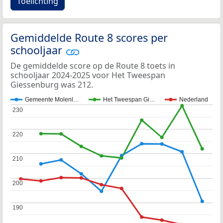
Toelichting
Gemiddelde Route 8 scores per
schooljaar
De gemiddelde score op de Route 8 toets in
schooljaar 2024-2025 voor Het Tweespan
Giessenburg was 212.
Gemeente Molenl…
Het Tweespan Gi…
Nederland
230
230
220
220
210
210
200
200
190
190