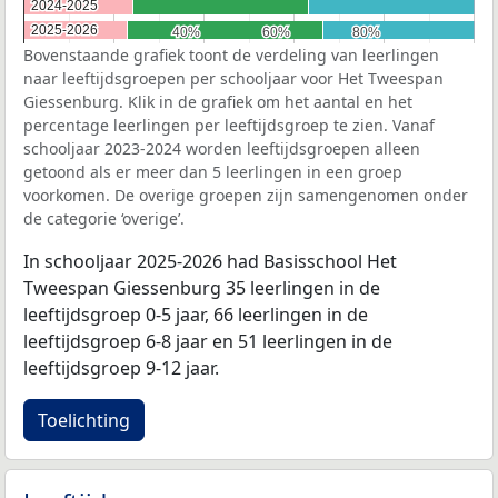
2024-2025
2024-2025
2025-2026
2025-2026
40%
40%
60%
60%
80%
80%
Bovenstaande grafiek toont de verdeling van leerlingen
naar leeftijdsgroepen per schooljaar voor Het Tweespan
Giessenburg. Klik in de grafiek om het aantal en het
percentage leerlingen per leeftijdsgroep te zien. Vanaf
schooljaar 2023-2024 worden leeftijdsgroepen alleen
getoond als er meer dan 5 leerlingen in een groep
voorkomen. De overige groepen zijn samengenomen onder
de categorie ‘overige’.
In schooljaar 2025-2026 had Basisschool Het
Tweespan Giessenburg 35 leerlingen in de
leeftijdsgroep 0-5 jaar, 66 leerlingen in de
leeftijdsgroep 6-8 jaar en 51 leerlingen in de
leeftijdsgroep 9-12 jaar.
Toelichting