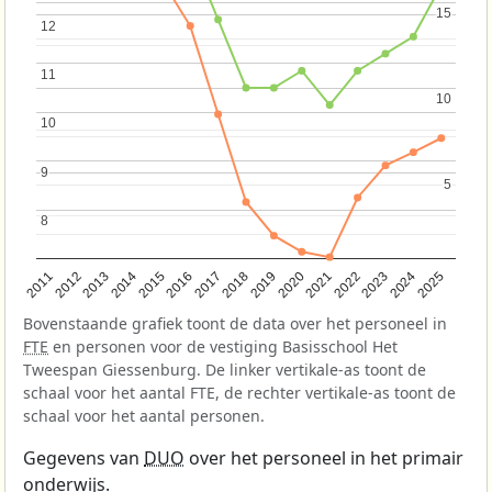
15
15
12
12
11
11
10
10
10
10
9
9
5
5
8
8
2013
2018
2023
2015
2020
2025
2012
2017
2022
2014
2019
2024
2011
2016
2021
Bovenstaande grafiek toont de data over het personeel in
FTE
en personen voor de vestiging Basisschool Het
Tweespan Giessenburg. De linker vertikale-as toont de
schaal voor het aantal FTE, de rechter vertikale-as toont de
schaal voor het aantal personen.
Gegevens van
DUO
over het personeel in het primair
onderwijs.