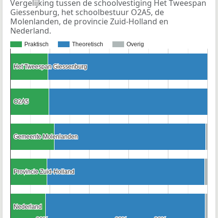
Vergelijking tussen de schoolvestiging Het Tweespan
Giessenburg, het schoolbestuur O2A5, de
Molenlanden, de provincie Zuid-Holland en
Nederland.
Praktisch
Theoretisch
Overig
Het Tweespan Giessenburg
Het Tweespan Giessenburg
O2A5
O2A5
Gemeente Molenlanden
Gemeente Molenlanden
Provincie Zuid-Holland
Provincie Zuid-Holland
Nederland
Nederland