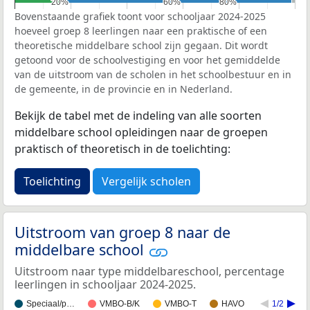
20%
20%
60%
60%
80%
80%
Bovenstaande grafiek toont voor schooljaar 2024-2025
hoeveel groep 8 leerlingen naar een praktische of een
theoretische middelbare school zijn gegaan. Dit wordt
getoond voor de schoolvestiging en voor het gemiddelde
van de uitstroom van de scholen in het schoolbestuur en in
de gemeente, in de provincie en in Nederland.
Bekijk de tabel met de indeling van alle soorten
middelbare school opleidingen naar de groepen
praktisch of theoretisch in de toelichting:
Toelichting
Vergelijk scholen
Uitstroom van groep 8 naar de
middelbare school
Uitstroom naar type middelbareschool, percentage
leerlingen in schooljaar 2024-2025.
Speciaal/p…
VMBO-B/K
VMBO-T
HAVO
1/2