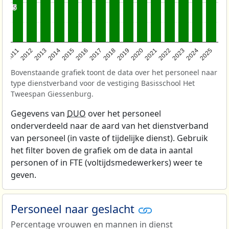
5
5
2011
2012
2013
2014
2015
2016
2017
2018
2019
2020
2021
2022
2023
2024
2025
Bovenstaande grafiek toont de data over het personeel naar
type dienstverband voor de vestiging Basisschool Het
Tweespan Giessenburg.
Gegevens van
DUO
over het personeel
onderverdeeld naar de aard van het dienstverband
van personeel (in vaste of tijdelijke dienst). Gebruik
het filter boven de grafiek om de data in aantal
personen of in FTE (voltijdsmedewerkers) weer te
geven.
Personeel naar geslacht
Percentage vrouwen en mannen in dienst