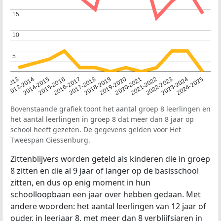
15
15
10
10
5
5
2014-2015
2013-2014
2020-2021
12-2013
2019-2020
2018-2019
2017-2018
2024-2025
2016-2017
2023-2024
2022-2023
2015-2016
2021-2022
Bovenstaande grafiek toont het aantal groep 8 leerlingen en
het aantal leerlingen in groep 8 dat meer dan 8 jaar op
school heeft gezeten. De gegevens gelden voor Het
Tweespan Giessenburg.
Zittenblijvers worden geteld als kinderen die in groep
8 zitten en die al 9 jaar of langer op de basisschool
zitten, en dus op enig moment in hun
schoolloopbaan een jaar over hebben gedaan. Met
andere woorden: het aantal leerlingen van 12 jaar of
ouder, in leerjaar 8, met meer dan 8 verblijfsjaren in