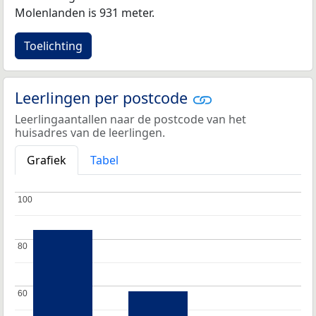
Molenlanden is 931 meter.
Toelichting
Leerlingen per postcode
Leerlingaantallen naar de postcode van het
huisadres van de leerlingen.
Grafiek
Tabel
100
100
80
80
60
60