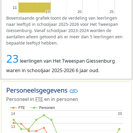
11
15
15
20
20
25
25
Bovenstaande grafiek toont de verdeling van leerlingen
naar leeftijd in schooljaar 2025-2026 voor Het Tweespan
Giessenburg. Vanaf schooljaar 2023-2024 worden de
aantallen alleen getoond als er meer dan 5 leerlingen een
bepaalde leeftijd hebben.
23
leerlingen van Het Tweespan Giessenburg
waren in schooljaar 2025-2026 6 jaar oud.
Personeelsgegevens
Personeel in
FTE
en in personen
FTE
Personen
14
14
20
20
13
13