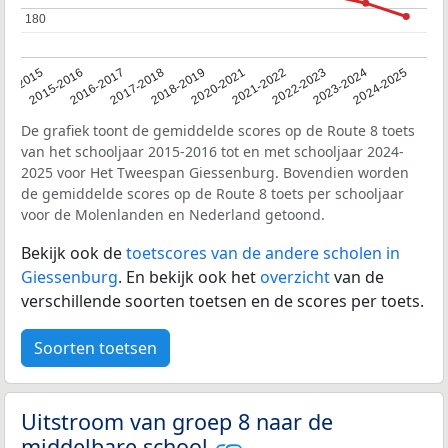
180
180
14-2015
2015-2016
2016-2017
2017-2018
2018-2019
2020-2021
2021-2022
2022-2023
2023-2024
2024-2025
De grafiek toont de gemiddelde scores op de Route 8 toets
van het schooljaar 2015-2016 tot en met schooljaar 2024-
2025 voor Het Tweespan Giessenburg. Bovendien worden
de gemiddelde scores op de Route 8 toets per schooljaar
voor de Molenlanden en Nederland getoond.
Bekijk ook de
toetscores van de andere scholen in
Giessenburg
. En bekijk ook het
overzicht
van de
verschillende soorten toetsen en de scores per toets.
Soorten toetsen
Uitstroom van groep 8 naar de
middelbare school