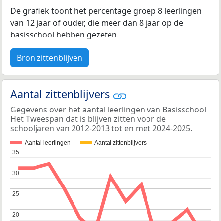
De grafiek toont het percentage groep 8 leerlingen
van 12 jaar of ouder, die meer dan 8 jaar op de
basisschool hebben gezeten.
Bron zittenblijven
Aantal zittenblijvers
Gegevens over het aantal leerlingen van Basisschool
Het Tweespan dat is blijven zitten voor de
schooljaren van 2012-2013 tot en met 2024-2025.
Aantal leerlingen
Aantal zittenblijvers
35
35
30
30
25
25
20
20